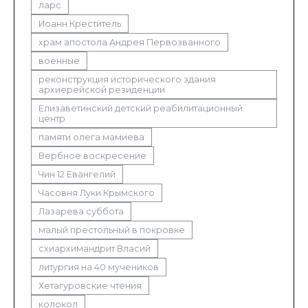
ларс
Иоанн Креститель
храм апостола Андрея Первозванного
военные
реконструкция исторического здания
архиерейской резиденции
Елизаветинский детский реабилитационный
центр
памяти олега мамиева
Вербное воскресение
Чин 12 Евангелий
Часовня Луки Крымского
Лазарева суббота
малый престольный в покровке
схиархимандрит Власий
литургия на 40 мучеников
Хетагуровские чтения
колокол