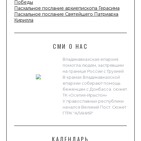
Победы
Пасхальное послание архиепископа Герасима
Пасхальное послание Святейшего Патриарха
Кирилла
СМИ О НАС
Владикавказская епархия
помогла людям, застрявшим
на границе России с Грузией
В храмах Владикавказской
епархии собирают помощь
беженцам с Донбасса. сюжет
ТК «Осетия-Ирыстон»
У православных республики
начался Великий Пост. Сюжет
ГТРК "АЛАНИЯ"
КАЛЕНДАРЬ