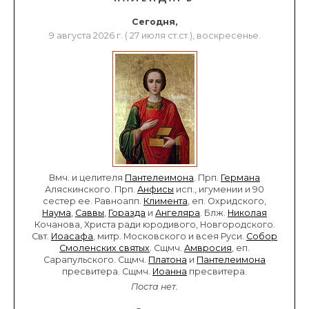
Сегодня,
9 августа 2026 г. ( 27 июля ст.ст.), воскресенье.
Вмч. и целителя
Пантелеимона
. Прп.
Германа
Аляскинского. Прп.
Анфисы
исп., игумении и 90
сестер ее. Равноапп.
Климента
, еп. Охридского,
Наума
,
Саввы
,
Горазда
и
Ангеляра
. Блж.
Николая
Кочанова, Христа ради юродивого, Новгородского.
Свт.
Иоасафа
, митр. Московского и всея Руси.
Собор
Смоленских святых
. Сщмч.
Амвросия
, еп.
Сарапульского. Сщмч.
Платона
и
Пантелеимона
пресвитера. Сщмч.
Иоанна
пресвитера.
Поста нет.