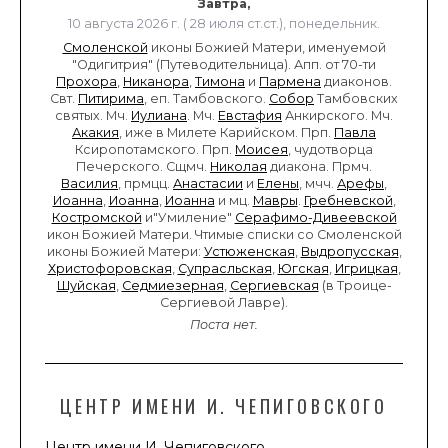
Завтра,
10 августа 2026 г. ( 28 июля ст.ст.), понедельник.
Смоленской
иконы Божией Матери, именуемой
"Одигитрия" (Путеводительница). Апп. от 70-ти
Прохора
,
Никанора
,
Тимона
и
Пармена
диаконов.
Свт.
Питирима
, еп. Тамбовского.
Собор
Тамбовских
святых. Мч.
Иулиана
. Мч.
Евстафия
Анкирского. Мч.
Акакия
, иже в Милете Карийском. Прп.
Павла
Ксиропотамского. Прп.
Моисея
, чудотворца
Печерского. Сщмч.
Николая
диакона. Прмч.
Василия
, прмцц.
Анастасии
и
Елены
, мчч.
Арефы
,
Иоанна
,
Иоанна
,
Иоанна
и мц.
Мавры
.
Гребневской
,
Костромской
и"Умиление"
Серафимо-Дивеевской
икон Божией Матери. Чтимые списки со Смоленской
иконы Божией Матери:
Устюженская
,
Выдропусская
,
Христофоровская
,
Супрасльская
,
Югская
,
Игрицкая
,
Шуйская
,
Седмиезерная
,
Сергиевская
(в Троице-
Сергиевой Лавре).
Поста нет.
ЦЕНТР ИМЕНИ И. ЧЕПИГОВСКОГО
Центр имени И. Чепиговского