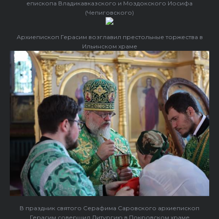
епископа Владикавказского и Моздокского Иосифа
(Чепиговского)
Архиепископ Герасим возглавил престольные торжества в
Ильинском храме
В праздник святого Серафима Саровского архиепископ
Герасим совершил Литургию в Покровском храме