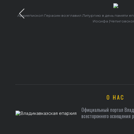
Архиепископ Герасим возглавил Литургию в день памяти е
Иосифа (Чепиговско
О НАС
Официальный портал Влади
всестороннего освещения 