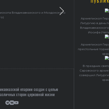
ПУБЛИ
пископа Владикавказского и Моздокского
Архиепископ 
го)
Архиепископ Гер
Литургию в день 
Владикавказского
Иосифа (Чеп
Архиепископ Гер
престольные торже
хра
В праздник свя
Саровского архие
совершил Литурги
хра
кавказской епархии создан c целью
различных сторон церковной жизни