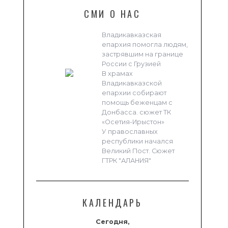
СМИ О НАС
Владикавказская
епархия помогла людям,
застрявшим на границе
России с Грузией
В храмах
Владикавказской
епархии собирают
помощь беженцам с
Донбасса. сюжет ТК
«Осетия-Ирыстон»
У православных
республики начался
Великий Пост. Сюжет
ГТРК "АЛАНИЯ"
КАЛЕНДАРЬ
Сегодня,