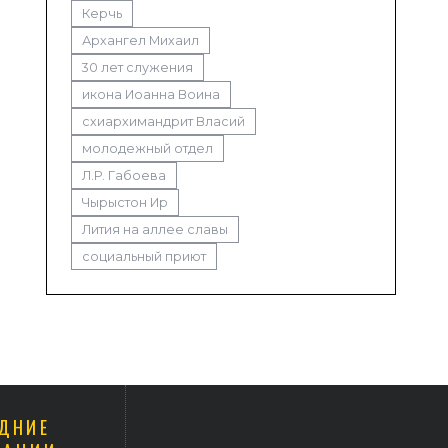
Керчь
Архангел Михаил
30 лет служения
икона Иоанна Воина
схиархимандрит Власий
молодежный отдел
Л.Р. Габоева
Чырыстон Ир
Лития на аллее славы
социальный приют
ДНИЕ