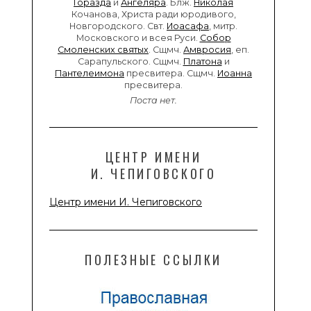
Горазда
и
Ангеляра
. Блж.
Николая
Кочанова, Христа ради юродивого,
Новгородского. Свт.
Иоасафа
, митр.
Московского и всея Руси.
Собор
Смоленских святых
. Сщмч.
Амвросия
, еп.
Сарапульского. Сщмч.
Платона
и
Пантелеимона
пресвитера. Сщмч.
Иоанна
пресвитера.
Поста нет.
ЦЕНТР ИМЕНИ
И. ЧЕПИГОВСКОГО
Центр имени И. Чепиговского
ПОЛЕЗНЫЕ ССЫЛКИ