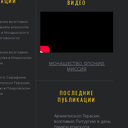
КАЦИИ
ВИДЕО
Герасим возглавил престольные торжества в Ильинском храме
асим возглавил
памяти епископа
 и Моздокского
иговского)
асим возглавил
ства в Ильинском
ме
МОНАШЕСТВО. ЯПОНИЯ.
МИССИЯ
того Серафима
пископ Герасим
ю в Покровском
ПОСЛЕДНИЕ
ме
ПУБЛИКАЦИИ
Архиепископ Герасим
возглавил Литургию в день
памяти епископа