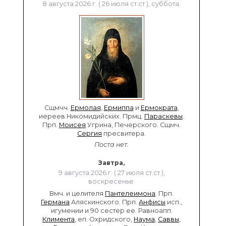
8 августа 2026 г. ( 26 июля ст.ст.), суббота.
Сщмчч.
Ермолая
,
Ермиппа
и
Ермократа
,
иереев Никомидийских. Прмц.
Параскевы
.
Прп.
Моисея
Угрина, Печерского. Сщмч.
Сергия
пресвитера.
Поста нет.
Завтра,
9 августа 2026 г. ( 27 июля ст.ст.),
воскресенье.
Вмч. и целителя
Пантелеимона
. Прп.
Германа
Аляскинского. Прп.
Анфисы
исп.,
игумении и 90 сестер ее. Равноапп.
Климента
, еп. Охридского,
Наума
,
Саввы
,