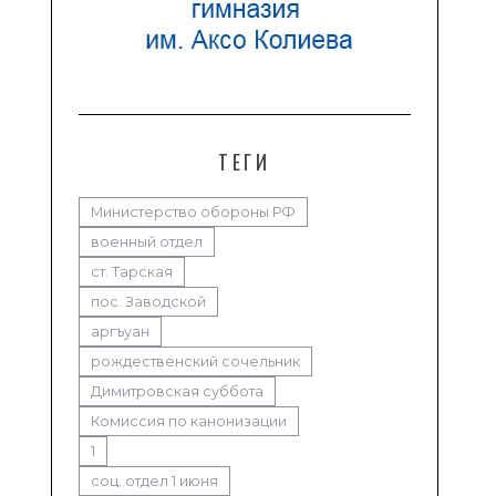
ТЕГИ
Министерство обороны РФ
военный отдел
ст. Тарская
пос. Заводской
аргъуан
рождественский сочельник
Димитровская суббота
Комиссия по канонизации
1
соц. отдел 1 июня