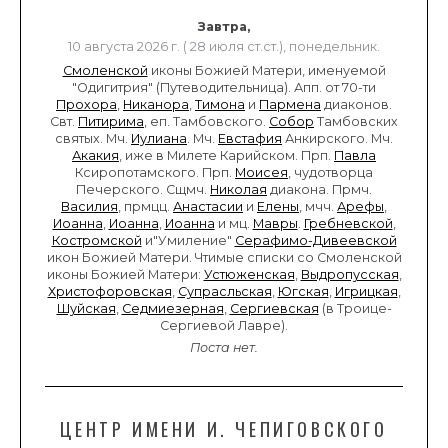
Завтра,
10 августа 2026 г. ( 28 июля ст.ст.), понедельник.
Смоленской
иконы Божией Матери, именуемой
"Одигитрия" (Путеводительница). Апп. от 70-ти
Прохора
,
Никанора
,
Тимона
и
Пармена
диаконов.
Свт.
Питирима
, еп. Тамбовского.
Собор
Тамбовских
святых. Мч.
Иулиана
. Мч.
Евстафия
Анкирского. Мч.
Акакия
, иже в Милете Карийском. Прп.
Павла
Ксиропотамского. Прп.
Моисея
, чудотворца
Печерского. Сщмч.
Николая
диакона. Прмч.
Василия
, прмцц.
Анастасии
и
Елены
, мчч.
Арефы
,
Иоанна
,
Иоанна
,
Иоанна
и мц.
Мавры
.
Гребневской
,
Костромской
и"Умиление"
Серафимо-Дивеевской
икон Божией Матери. Чтимые списки со Смоленской
иконы Божией Матери:
Устюженская
,
Выдропусская
,
Христофоровская
,
Супрасльская
,
Югская
,
Игрицкая
,
Шуйская
,
Седмиезерная
,
Сергиевская
(в Троице-
Сергиевой Лавре).
Поста нет.
ЦЕНТР ИМЕНИ И. ЧЕПИГОВСКОГО