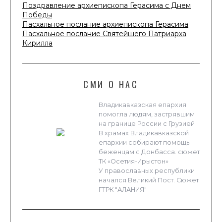
Поздравление архиепископа Герасима с Днем
Победы
Пасхальное послание архиепископа Герасима
Пасхальное послание Святейшего Патриарха
Кирилла
СМИ О НАС
Владикавказская епархия
помогла людям, застрявшим
на границе России с Грузией
В храмах Владикавказской
епархии собирают помощь
беженцам с Донбасса. сюжет
ТК «Осетия-Ирыстон»
У православных республики
начался Великий Пост. Сюжет
ГТРК "АЛАНИЯ"