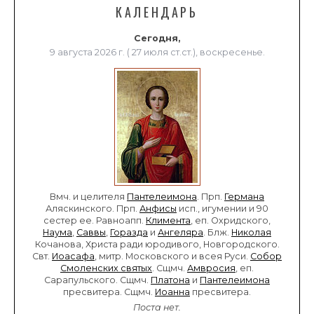
КАЛЕНДАРЬ
Сегодня,
9 августа 2026 г. ( 27 июля ст.ст.), воскресенье.
Вмч. и целителя
Пантелеимона
. Прп.
Германа
Аляскинского. Прп.
Анфисы
исп., игумении и 90
сестер ее. Равноапп.
Климента
, еп. Охридского,
Наума
,
Саввы
,
Горазда
и
Ангеляра
. Блж.
Николая
Кочанова, Христа ради юродивого, Новгородского.
Свт.
Иоасафа
, митр. Московского и всея Руси.
Собор
Смоленских святых
. Сщмч.
Амвросия
, еп.
Сарапульского. Сщмч.
Платона
и
Пантелеимона
пресвитера. Сщмч.
Иоанна
пресвитера.
Поста нет.