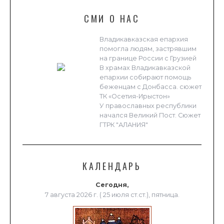
СМИ О НАС
Владикавказская епархия
помогла людям, застрявшим
на границе России с Грузией
В храмах Владикавказской
епархии собирают помощь
беженцам с Донбасса. сюжет
ТК «Осетия-Ирыстон»
У православных республики
начался Великий Пост. Сюжет
ГТРК "АЛАНИЯ"
КАЛЕНДАРЬ
Сегодня,
7 августа 2026 г. ( 25 июля ст.ст.), пятница.