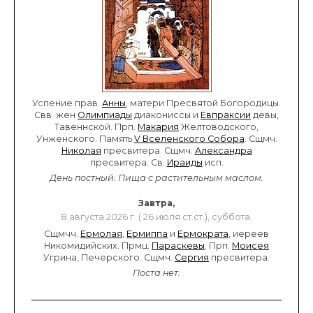
Успение прав.
Анны
, матери Пресвятой Богородицы.
Свв. жен
Олимпиады
диакониссы и
Евпраксии
девы,
Тавеннской. Прп.
Макария
Желтоводского,
Унженского. Память
V Вселенского Собора
. Сщмч.
Николая
пресвитера. Сщмч.
Александра
пресвитера. Св.
Ираиды
исп.
День постный.
Пища с растительным маслом.
Завтра,
8 августа 2026 г. ( 26 июля ст.ст.), суббота.
Сщмчч.
Ермолая
,
Ермиппа
и
Ермократа
, иереев
Никомидийских. Прмц.
Параскевы
. Прп.
Моисея
Угрина, Печерского. Сщмч.
Сергия
пресвитера.
Поста нет.