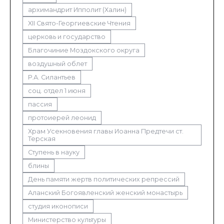
архимандрит Ипполит (Халин)
XII Свято-Георгиевские Чтения
церковь и государство
Благочиние Моздокского округа
воздушный облет
Р.А. Силантьев
соц. отдел 1 июня
пассия
протоиерей леонид
Храм Усекновения главы Иоанна Предтечи ст.
Терская
Ступень в науку
блины
День памяти жертв политических репрессий
Аланский Богоявленский женский монастырь
студия иконописи
Министерство культуры