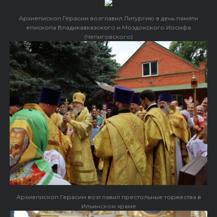
Архиепископ Герасим возглавил Литургию в день памяти
епископа Владикавказского и Моздокского Иосифа
(Чепиговского)
Архиепископ Герасим возглавил престольные торжества в
Ильинском храме