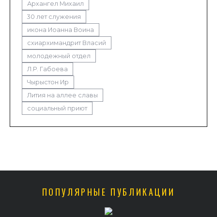
Архангел Михаил
30 лет служения
икона Иоанна Воина
схиархимандрит Власий
молодежный отдел
Л.Р. Габоева
Чырыстон Ир
Лития на аллее славы
социальный приют
ПОПУЛЯРНЫЕ ПУБЛИКАЦИИ