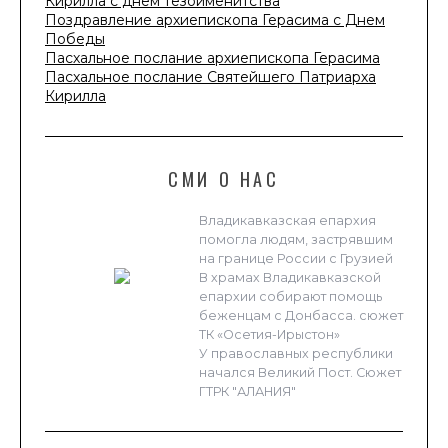
Кирилла с днем тезоименитства
Поздравление архиепископа Герасима с Днем
Победы
Пасхальное послание архиепископа Герасима
Пасхальное послание Святейшего Патриарха
Кирилла
СМИ О НАС
Владикавказская епархия
помогла людям, застрявшим
на границе России с Грузией
В храмах Владикавказской
епархии собирают помощь
беженцам с Донбасса. сюжет
ТК «Осетия-Ирыстон»
У православных республики
начался Великий Пост. Сюжет
ГТРК "АЛАНИЯ"