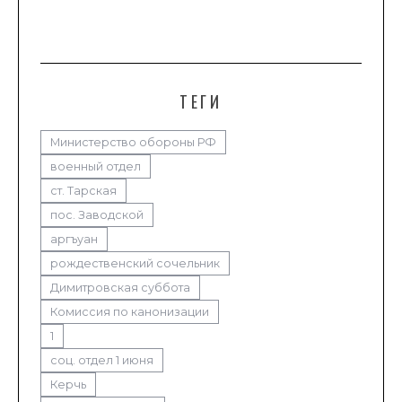
ТЕГИ
Министерство обороны РФ
военный отдел
ст. Тарская
пос. Заводской
аргъуан
рождественский сочельник
Димитровская суббота
Комиссия по канонизации
1
соц. отдел 1 июня
Керчь