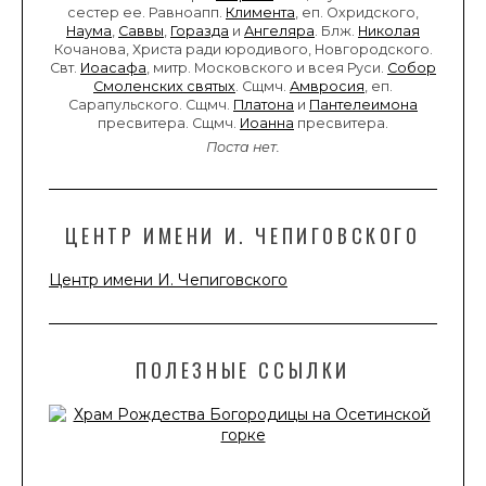
сестер ее. Равноапп.
Климента
, еп. Охридского,
Наума
,
Саввы
,
Горазда
и
Ангеляра
. Блж.
Николая
Кочанова, Христа ради юродивого, Новгородского.
Свт.
Иоасафа
, митр. Московского и всея Руси.
Собор
Смоленских святых
. Сщмч.
Амвросия
, еп.
Сарапульского. Сщмч.
Платона
и
Пантелеимона
пресвитера. Сщмч.
Иоанна
пресвитера.
Поста нет.
ЦЕНТР ИМЕНИ И. ЧЕПИГОВСКОГО
Центр имени И. Чепиговского
ПОЛЕЗНЫЕ ССЫЛКИ