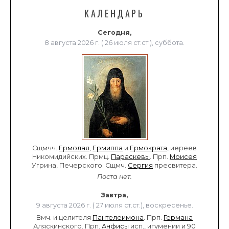
КАЛЕНДАРЬ
Сегодня,
8 августа 2026 г. ( 26 июля ст.ст.), суббота.
Сщмчч.
Ермолая
,
Ермиппа
и
Ермократа
, иереев
Никомидийских. Прмц.
Параскевы
. Прп.
Моисея
Угрина, Печерского. Сщмч.
Сергия
пресвитера.
Поста нет.
Завтра,
9 августа 2026 г. ( 27 июля ст.ст.), воскресенье.
Вмч. и целителя
Пантелеимона
. Прп.
Германа
Аляскинского. Прп.
Анфисы
исп., игумении и 90