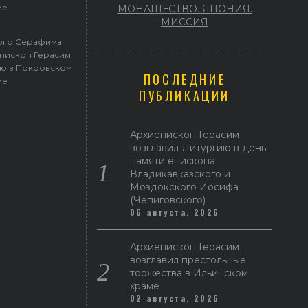
ме
МОНАШЕСТВО. ЯПОНИЯ.
МИССИЯ
того Серафима
пископ Герасим
ю в Покровском
ПОСЛЕДНИЕ
ме
ПУБЛИКАЦИИ
Архиепископ Герасим
возглавил Литургию в день
памяти епископа
Владикавказского и
Моздокского Иосифа
(Чепиговского)
06 августа, 2026
Архиепископ Герасим
возглавил престольные
торжества в Ильинском
храме
02 августа, 2026