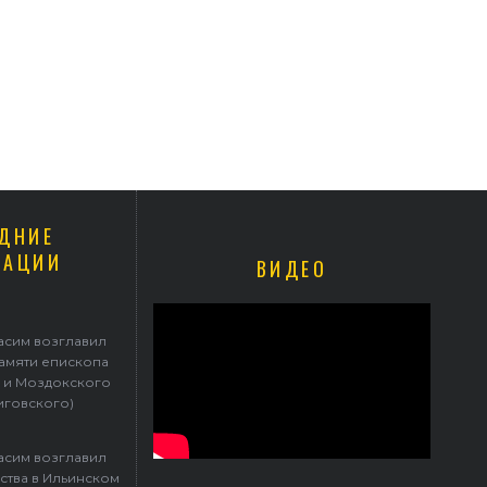
ДНИЕ
КАЦИИ
ВИДЕО
Герасим возглавил престольные торжества в Ильинском храме
асим возглавил
памяти епископа
 и Моздокского
иговского)
асим возглавил
ства в Ильинском