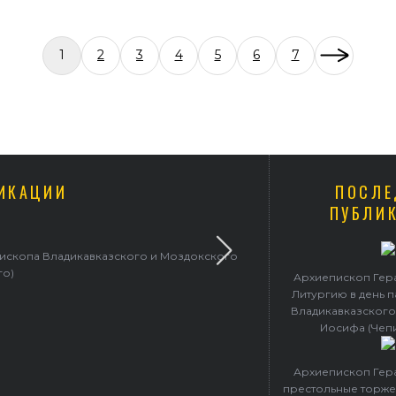
1
2
3
4
5
6
7
ИКАЦИИ
ПОСЛЕ
ПУБЛИ
пископа Владикавказского и Моздокского
Архиепископ 
го)
Архиепископ Гер
Литургию в день 
Владикавказского
Иосифа (Чеп
Архиепископ Гер
престольные торже