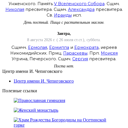
Унженского. Память
V Вселенского Собора
. Сщмч.
Николая
пресвитера. Сщмч.
Александра
пресвитера.
Св.
Ираиды
исп.
День постный.
Пища с растительным маслом.
Завтра,
8 августа 2026 г. ( 26 июля ст.ст.), суббота.
Сщмчч.
Ермолая
,
Ермиппа
и
Ермократа
, иереев
Никомидийских. Прмц.
Параскевы
. Прп.
Моисея
Угрина, Печерского. Сщмч.
Сергия
пресвитера.
Поста нет.
Центр имени И. Чепиговского
Центр имени И. Чепиговского
Полезные ссылки