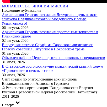
МОНАШЕСТВО. ЯПОНИЯ. МИССИЯ
Последние публикации
Архиепископ Герасим возглавил Литургию в день памяти
епископа Владикавказского и Моздокского Иосифа
(Чепиговского)
06 августа, 2026
Архиепископ Герасим возглавил престольные торжества в
Ильинском храме
02 августа, 2026
В праздник святого Серафима Саровского архиепископ
Герасим совершил Литургию в Покровском храме
01 августа, 2026
Объявлен набор в Центр подготовки церковных специалистов
31 июля, 2026
В Ставрополе состоялся научно-практический казачий форум
«Православие и неоязычество»
30 июля, 2026
Сайт создан по благословению архиепископа
Владикавказского и Аланского Герасима
© Религиозная организация "Владикавказская Епархия
Русской Православной Церкви (Московский Патриархат)",
2011–2026
Наверх