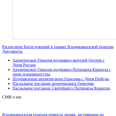
Расписание Богослужений в храмах Владикавказской епархии
Документы
Архиепископ Герасим поздравил жителей Осетии с
Днем России
Архиепископ Герасим поздравил Патриарха Кирилла с
днем тезоименитства
Поздравление архиепископа Герасима с Днем Победы
Пасхальное послание архиепископа Герасима
Пасхальное послание Святейшего Патриарха Кирилла
СМИ о нас
Владикавказская епархия помогла людям, застрявшим на