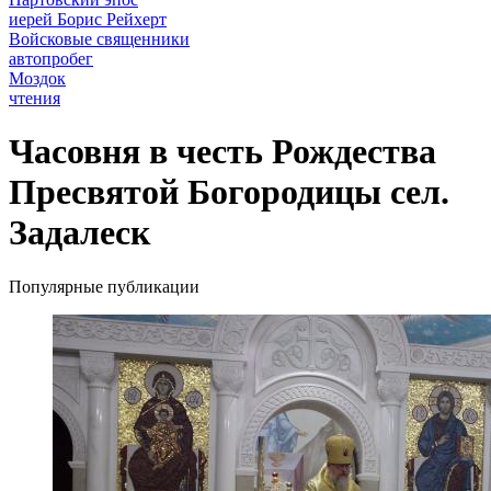
иерей Борис Рейхерт
Войсковые священники
автопробег
Моздок
чтения
Часовня в честь Рождества
Пресвятой Богородицы сел.
Задалеск
Популярные публикации