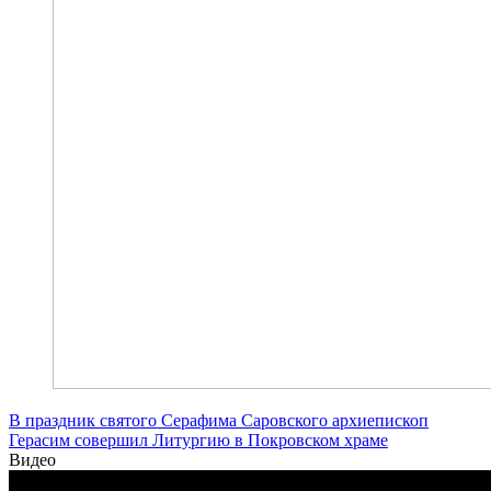
В праздник святого Серафима Саровского архиепископ
Герасим совершил Литургию в Покровском храме
Видео