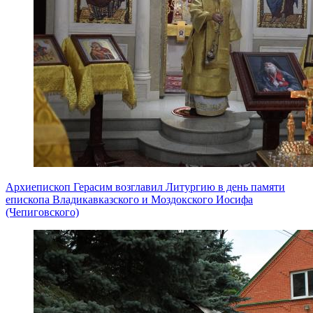
Архиепископ Герасим возглавил Литургию в день памяти
епископа Владикавказского и Моздокского Иосифа
(Чепиговского)