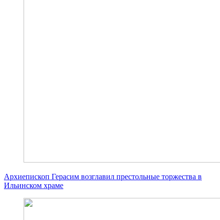
Архиепископ Герасим возглавил престольные торжества в
Ильинском храме