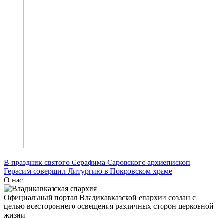
В праздник святого Серафима Саровского архиепископ
Герасим совершил Литургию в Покровском храме
О нас
Официальный портал Владикавказской епархии создан c
целью всестороннего освещения различных сторон церковной
жизни