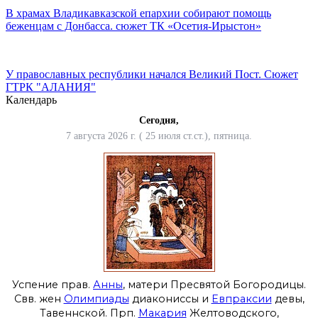
В храмах Владикавказской епархии собирают помощь
беженцам с Донбасса. сюжет ТК «Осетия-Ирыстон»
У православных республики начался Великий Пост. Сюжет
ГТРК "АЛАНИЯ"
Календарь
Сегодня,
7 августа 2026 г. ( 25 июля ст.ст.), пятница.
Успение прав.
Анны
, матери Пресвятой Богородицы.
Свв. жен
Олимпиады
диакониссы и
Евпраксии
девы,
Тавеннской. Прп.
Макария
Желтоводского,