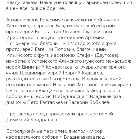
Владикавказа. Накануне правящий архиерей совершил
в нем всенощное бдение.
Архиепископу Герасиму сослужили: иерей Рустик
Фенченко, секретарь Владикавказской епархии;
протоиерей Константин Джиоев, благочинный
Иристонского округа; протоиерей Артемий
Пономаренко, благочинный Моздокского округа;
протоиерей Евгений Попович, благочинный
Ильинского округа; иеромонах Стефан (Дзугкоев),
наместник Успенского Аланского мужского монастыря;
иерей Димитрий Кондратьев, ключарь храма святого
князя Владимира; иерей Георгий Кудзагов,
руководитель службы протокола Владикавказской
епархии; иеромонах Нектарий (Монахов), клирик храма
святого князя Владимира; клирики кафедрального
собора вмч. Георгия Победоносца г. Владикавказа
диаконы Петр Евстафьев и Валерий Бобылев.
Проповедь перед причастием произнес иерей
Димитрий Кондратьев.
Богослужебные песнопения исполнил хор
кафедрального собора г. Владикавказа под