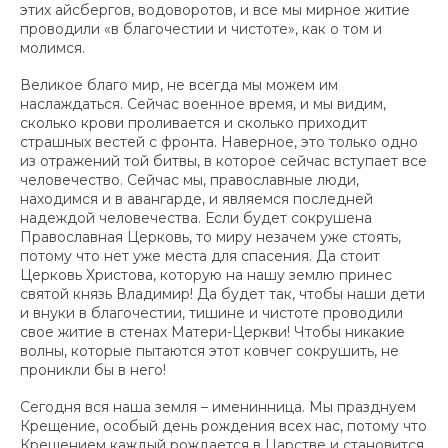
этих айсбергов, водоворотов, и все мы мирное житие
проводили «в благочестии и чистоте», как о том и
молимся.
Великое благо мир, не всегда мы можем им
наслаждаться. Сейчас военное время, и мы видим,
сколько крови проливается и сколько приходит
страшных вестей с фронта. Наверное, это только одно
из отражений той битвы, в которое сейчас вступает все
человечество. Сейчас мы, православные люди,
находимся и в авангарде, и являемся последней
надеждой человечества. Если будет сокрушена
Православная Церковь, то миру незачем уже стоять,
потому что нет уже места для спасения. Да стоит
Церковь Христова, которую на нашу землю принес
святой князь Владимир! Да будет так, чтобы наши дети
и внуки в благочестии, тишине и чистоте проводили
свое житие в стенах Матери-Церкви! Чтобы никакие
волны, которые пытаются этот ковчег сокрушить, не
проникли бы в него!
Сегодня вся наша земля – именинница. Мы празднуем
Крещение, особый день рождения всех нас, потому что
Крещением каждый рождается в Царстве и становится