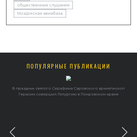
общественные слушания
Моздокская авиабаза
ПОПУЛЯРНЫЕ ПУБЛИКАЦИИ
в
В праздник святого Серафима Саровского архиепископ
Герасим совершил Литургию в Покровском храме