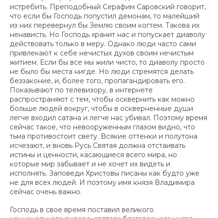
истребить. Преподобный Серафим Саровский говорит,
что если бы Господь попустил демонам, то малейший
из них перевернул бы Землю своим когтем. Такова их
ненависть. Но Господь хранит нас и попускает диаволу
действовать только в меру. Однако люди часто сами
привлекают к себе нечистых духов своим нечистым
житием. Если бы все мы жили чисто, то диаволу просто
не было бы места нигде. Но люди стремятся делать
беззаконие, и, более того, пропагандировать его.
Показывают по телевизору, в интернете
распространяют с тем, чтобы осквернить как можно
больше людей вокруг, чтобы в оскверненные души
легче входил сатана и легче нас убивал. Поэтому время
сейчас такое, что невооруженным глазом видно, что
тьма противостоит свету. Всякие оттенки и полутона
исчезают, и вновь Русь Святая должна отстаивать
истины и ценности, касающиеся всего мира, но
которые мир забывает и не хочет их видеть и
исполнять. Заповеди Христовы писаны как будто уже
не для всех людей. И поэтому имя князя Владимира
сейчас очень важно.
Господь в свое время поставил великого