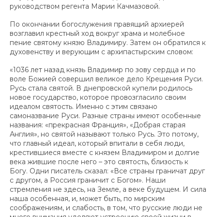
руководством регента Марии Качмазовой.
По окончании богослужения правящий архиерей
возглавил крестный ход вокруг храма и молебное
пение святому князю Владимиру. Затем он обратился к
духовенству и верующим с архипастырским словом:
«1036 лет назад князь Владимир по зову сердца и по
воле Божией совершил великое дело Крещения Руси.
Русь стала святой. В днепровской купели родилось
новое государство, которое провозгласило своим
идеалом святость. Именно с этим связано
самоназвание Руси. Разные страны имеют особенные
названия: «прекрасная Франция», «Добрая старая
Англия», но святой называют только Русь. Это потому,
что главный идеал, который впитали в себя люди,
крестившиеся вместе с князем Владимиром и долгие
века жившие после него – это святость, близость к
Богу. Одни писатель сказал: «Все страны граничат друг
с другом, а Россия граничит с Богом». Наши
стремления не здесь, на Земле, а веке будущем. И сила
наша особенная, и, может быть, по мирским
соображениям, и слабость, в том, что русские люди не