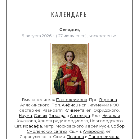
КАЛЕНДАРЬ
Сегодня,
9 августа 2026 г. ( 27 июля ст.ст.), воскресенье.
Вмч. и целителя
Пантелеимона
. Прп.
Германа
Аляскинского. Прп.
Анфисы
исп., игумении и 90
сестер ее. Равноапп.
Климента
, еп. Охридского,
Наума
,
Саввы
,
Горазда
и
Ангеляра
. Блж.
Николая
Кочанова, Христа ради юродивого, Новгородского.
Свт.
Иоасафа
, митр. Московского и всея Руси.
Собор
Смоленских святых
. Сщмч.
Амвросия
, еп.
Сарапульского. Сщмч.
Платона
и
Пантелеимона