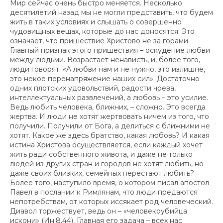
Мир сейчас очень быстро меняется. Несколько
десятилетий назад мы не могли представить, что будем
жить в таких условиях и слышать о совершенно
чудовищных вещах, которые до нас доносятся. Это
означает, что пришествие Христово не за горами.
Главный признак этого пришествия – оскудение любви
между людьми. Возрастает ненависть, и, более того,
люди говорят: «А любви нам и не нужно, это излишне,
это некое перенапряжение наших сил». Достаточно
одних плотских удовольствий, радости чрева,
интеллектуальных развлечений, а любовь – это усилие.
Ведь любить человека, ближних, – сложно. Это всегда
жертва. И люди не хотят жертвовать ничем из того, что
получили. Получили от Бога, а делиться с ближними не
хотят. Какое же здесь братство, какая любовь? И какая
истина Христова осуществляется, если каждый хочет
жить ради собственного живота, и даже не только
людей из других стран и городов не хотят любить, но
даже своих близких, семейных перестают любить?
Более того, наступило время, о котором писал апостол
Павел в послании к Римлянам, что люди предаются
непотребствам, от которых иссякает род человеческий.
Диавол торжествует, ведь он – «человекоубийца
искони» (Ин.8,44). Главная его задача – всех нас