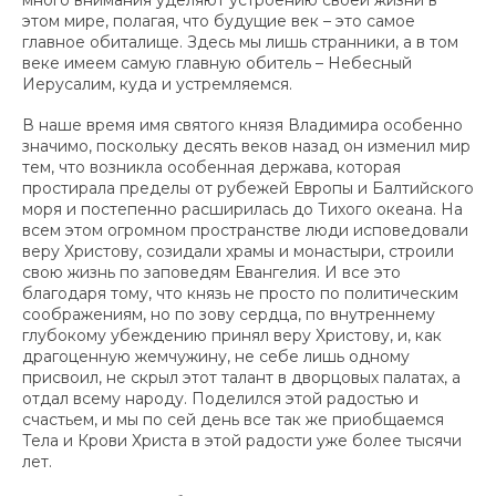
много внимания уделяют устроению своей жизни в
этом мире, полагая, что будущие век – это самое
главное обиталище. Здесь мы лишь странники, а в том
веке имеем самую главную обитель – Небесный
Иерусалим, куда и устремляемся.
В наше время имя святого князя Владимира особенно
значимо, поскольку десять веков назад он изменил мир
тем, что возникла особенная держава, которая
простирала пределы от рубежей Европы и Балтийского
моря и постепенно расширилась до Тихого океана. На
всем этом огромном пространстве люди исповедовали
веру Христову, созидали храмы и монастыри, строили
свою жизнь по заповедям Евангелия. И все это
благодаря тому, что князь не просто по политическим
соображениям, но по зову сердца, по внутреннему
глубокому убеждению принял веру Христову, и, как
драгоценную жемчужину, не себе лишь одному
присвоил, не скрыл этот талант в дворцовых палатах, а
отдал всему народу. Поделился этой радостью и
счастьем, и мы по сей день все так же приобщаемся
Тела и Крови Христа в этой радости уже более тысячи
лет.