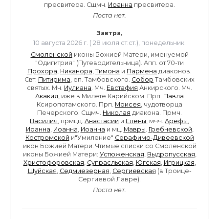
пресвитера. Сщмч.
Иоанна
пресвитера.
Поста нет.
Завтра,
10 августа 2026 г. ( 28 июля ст.ст.), понедельник.
Смоленской
иконы Божией Матери, именуемой
"Одигитрия" (Путеводительница). Апп. от 70-ти
Прохора
,
Никанора
,
Тимона
и
Пармена
диаконов.
Свт.
Питирима
, еп. Тамбовского.
Собор
Тамбовских
святых. Мч.
Иулиана
. Мч.
Евстафия
Анкирского. Мч.
Акакия
, иже в Милете Карийском. Прп.
Павла
Ксиропотамского. Прп.
Моисея
, чудотворца
Печерского. Сщмч.
Николая
диакона. Прмч.
Василия
, прмцц.
Анастасии
и
Елены
, мчч.
Арефы
,
Иоанна
,
Иоанна
,
Иоанна
и мц.
Мавры
.
Гребневской
,
Костромской
и"Умиление"
Серафимо-Дивеевской
икон Божией Матери. Чтимые списки со Смоленской
иконы Божией Матери:
Устюженская
,
Выдропусская
,
Христофоровская
,
Супрасльская
,
Югская
,
Игрицкая
,
Шуйская
,
Седмиезерная
,
Сергиевская
(в Троице-
Сергиевой Лавре).
Поста нет.