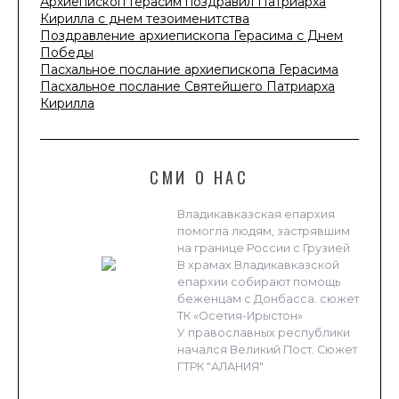
Архиепископ Герасим поздравил Патриарха
Кирилла с днем тезоименитства
Поздравление архиепископа Герасима с Днем
Победы
Пасхальное послание архиепископа Герасима
Пасхальное послание Святейшего Патриарха
Кирилла
СМИ О НАС
Владикавказская епархия
помогла людям, застрявшим
на границе России с Грузией
В храмах Владикавказской
епархии собирают помощь
беженцам с Донбасса. сюжет
ТК «Осетия-Ирыстон»
У православных республики
начался Великий Пост. Сюжет
ГТРК "АЛАНИЯ"