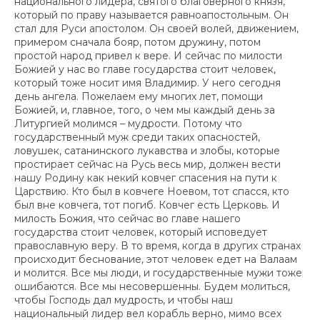
национального лидера, святого благоверного князя,
который по праву называется равноапостольным. Он
стал для Руси апостолом. Он своей волей, движением,
примером сначала бояр, потом дружину, потом
простой народ привел к вере. И сейчас по милости
Божией у нас во главе государства стоит человек,
который тоже носит имя Владимир. У него сегодня
день ангела. Пожелаем ему многих лет, помощи
Божией, и, главное, того, о чем мы каждый день за
Литургией молимся – мудрости. Потому что
государственный муж среди таких опасностей,
ловушек, сатанинского лукавства и злобы, которые
простирает сейчас на Русь весь мир, должен вести
нашу Родину как некий ковчег спасения на пути к
Царствию. Кто был в ковчеге Ноевом, тот спасся, кто
был вне ковчега, тот погиб. Ковчег есть Церковь. И
милость Божия, что сейчас во главе нашего
государства стоит человек, который исповедует
православную веру. В то время, когда в других странах
происходит беснование, этот человек едет на Валаам
и молится. Все мы люди, и государственные мужи тоже
ошибаются. Все мы несовершенны. Будем молиться,
чтобы Господь дал мудрость, и чтобы наш
национальный лидер вел корабль верно, мимо всех