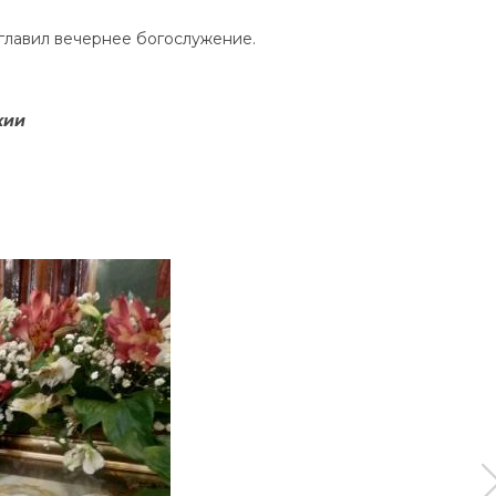
главил вечернее богослужение.
хии