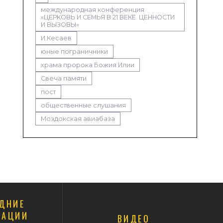
международная конференция
«ЦЕРКОВЬ И СЕМЬЯ В 21 ВЕКЕ. ЦЕННОСТИ
И ВЫЗОВЫ»
И.Кесаев
юные пограничники
храма пророка Божия Илии
Свеча памяти
пост
общественные слушания
Моздокская авиабаза
ДНИЕ
КАЦИИ
ВИДЕО