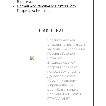
Герасима
Пасхальное послание Святейшего
Патриарха Кирилла
СМИ О НАС
Владикавказская
епархия помогла людям,
застрявшим на границе
России с Грузией
В храмах
Владикавказской
епархии собирают
помощь беженцам с
Донбасса. сюжет ТК
«Осетия-Ирыстон»
У православных
республики начался
Великий Пост. Сюжет
ГТРК "АЛАНИЯ"