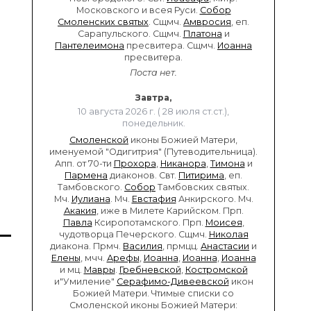
Московского и всея Руси.
Собор
Смоленских святых
. Сщмч.
Амвросия
, еп.
Сарапульского. Сщмч.
Платона
и
Пантелеимона
пресвитера. Сщмч.
Иоанна
пресвитера.
Поста нет.
Завтра,
10 августа 2026 г. ( 28 июля ст.ст.),
понедельник.
Смоленской
иконы Божией Матери,
именуемой "Одигитрия" (Путеводительница).
Апп. от 70-ти
Прохора
,
Никанора
,
Тимона
и
Пармена
диаконов. Свт.
Питирима
, еп.
Тамбовского.
Собор
Тамбовских святых.
Мч.
Иулиана
. Мч.
Евстафия
Анкирского. Мч.
Акакия
, иже в Милете Карийском. Прп.
Павла
Ксиропотамского. Прп.
Моисея
,
чудотворца Печерского. Сщмч.
Николая
диакона. Прмч.
Василия
, прмцц.
Анастасии
и
Елены
, мчч.
Арефы
,
Иоанна
,
Иоанна
,
Иоанна
и мц.
Мавры
.
Гребневской
,
Костромской
и"Умиление"
Серафимо-Дивеевской
икон
Божией Матери. Чтимые списки со
Смоленской иконы Божией Матери: