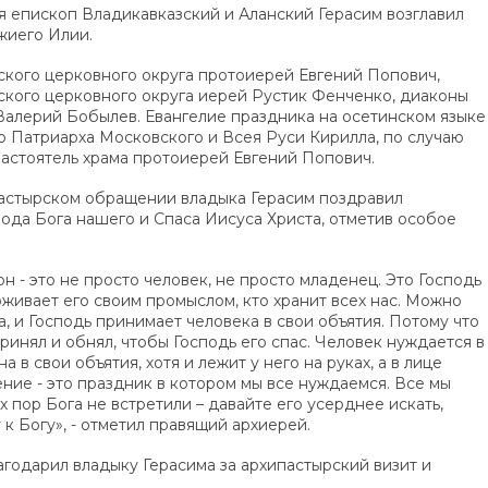
я епископ Владикавказский и Аланский Герасим возглавил
жиего Илии.
кого церковного округа протоиерей Евгений Попович,
кого церковного округа иерей Рустик Фенченко, диаконы
Валерий Бобылев. Евангелие праздника на осетинском языке
 Патриарха Московского и Всея Руси Кирилла, по случаю
астоятель храма протоиерей Евгений Попович.
пастырском обращении владыка Герасим поздравил
ода Бога нашего и Спаса Иисуса Христа, отметив особое
:
н - это не просто человек, не просто младенец. Это Господь
рживает его своим промыслом, кто хранит всех нас. Можно
а, и Господь принимает человека в свои объятия. Потому что
ринял и обнял, чтобы Господь его спас. Человек нуждается в
 в свои объятия, хотя и лежит у него на руках, а в лице
ение - это праздник в котором мы все нуждаемся. Все мы
х пор Бога не встретили – давайте его усерднее искать,
у к Богу», - отметил правящий архиерей.
годарил владыку Герасима за архипастырский визит и