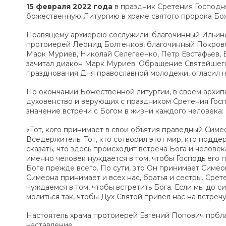
15 февраля 2022 года
в праздник Сретения Господн
божественную Литургию в храме святого пророка Бо
Правящему архиерею сослужили: благочинный Ильинс
протоиерей Леонид Болтенков, благочинный Покровс
Марк Муриев, Николай Селегеенко, Петр Евстафьев, 
зачитал диакон Марк Муриев. Обращение Святейшего
празднования Дня православной молодежи, огласил н
По окончании Божественной литургии, в своем архи
духовенство и верующих с праздником Сретения Госп
значение встречи с Богом в жизни каждого человека
«Тот, кого принимает в свои объятия праведный Симео
Вседержитель. Тот, кто сотворил этот мир, кто подде
сказать, что здесь происходит встреча Бога и человек
именно человек нуждается в том, чтобы Господь его п
Боге прежде всего. По сути, это Он принимает Симеона
Симеона принимает и всех нас, братья и сестры. Срет
нуждаемся в том, чтобы встретить Бога. Если мы до си
молиться так, чтобы Дух Святой привел нас на встреч
Настоятель храма протоиерей Евгений Попович побла
наставление.