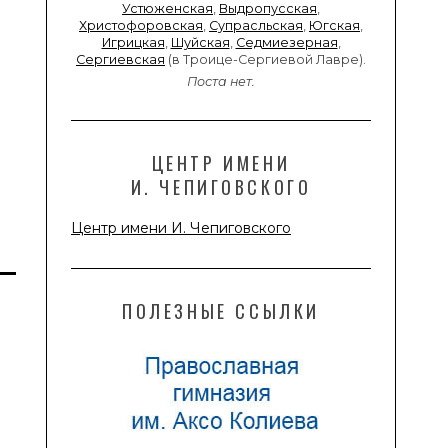
Устюженская
,
Выдропусская
,
Христофоровская
,
Супрасльская
,
Югская
,
Игрицкая
,
Шуйская
,
Седмиезерная
,
Сергиевская
(в Троице-Сергиевой Лавре).
Поста нет.
ЦЕНТР ИМЕНИ
И. ЧЕПИГОВСКОГО
Центр имени И. Чепиговского
ПОЛЕЗНЫЕ ССЫЛКИ