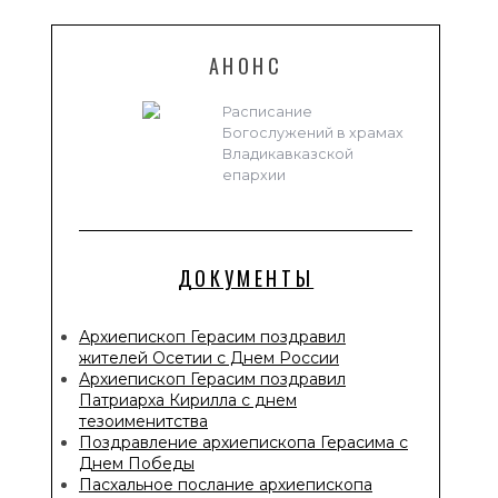
АНОНС
Расписание
Богослужений в храмах
Владикавказской
епархии
ДОКУМЕНТЫ
Архиепископ Герасим поздравил
жителей Осетии с Днем России
Архиепископ Герасим поздравил
Патриарха Кирилла с днем
тезоименитства
Поздравление архиепископа Герасима с
Днем Победы
Пасхальное послание архиепископа