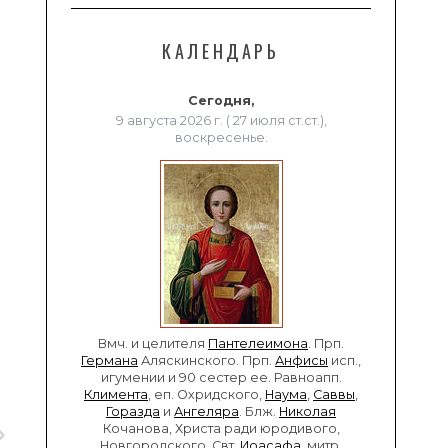
КАЛЕНДАРЬ
Сегодня,
9 августа 2026 г. ( 27 июля ст.ст.),
воскресенье.
Вмч. и целителя
Пантелеимона
. Прп.
Германа
Аляскинского. Прп.
Анфисы
исп.,
игумении и 90 сестер ее. Равноапп.
Климента
, еп. Охридского,
Наума
,
Саввы
,
Горазда
и
Ангеляра
. Блж.
Николая
Кочанова, Христа ради юродивого,
Новгородского. Свт.
Иоасафа
, митр.