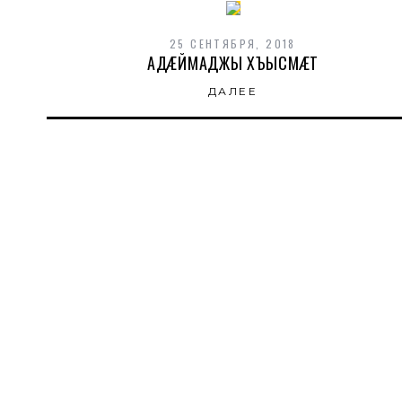
25 СЕНТЯБРЯ, 2018
АДÆЙМАДЖЫ ХЪЫСМÆТ
ДАЛЕЕ