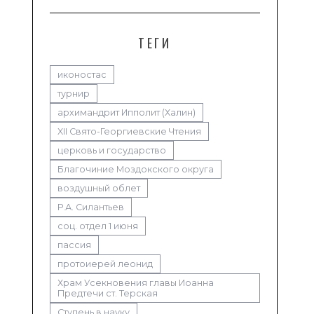
ТЕГИ
иконостас
турнир
архимандрит Ипполит (Халин)
XII Свято-Георгиевские Чтения
церковь и государство
Благочиние Моздокского округа
воздушный облет
Р.А. Силантьев
соц. отдел 1 июня
пассия
протоиерей леонид
Храм Усекновения главы Иоанна
Предтечи ст. Терская
Ступень в науку