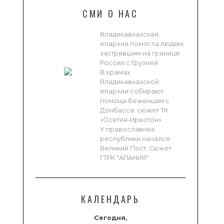
СМИ О НАС
Владикавказская
епархия помогла людям,
застрявшим на границе
России с Грузией
В храмах
Владикавказской
епархии собирают
помощь беженцам с
Донбасса. сюжет ТК
«Осетия-Ирыстон»
У православных
республики начался
Великий Пост. Сюжет
ГТРК "АЛАНИЯ"
КАЛЕНДАРЬ
Сегодня,