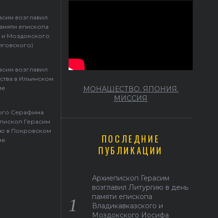
асим возглавил
памяти епископа
 и Моздокского
иговского)
асим возглавил
ства в Ильинском
ме
МОНАШЕСТВО. ЯПОНИЯ.
МИССИЯ
того Серафима
пископ Герасим
ю в Покровском
ПОСЛЕДНИЕ
ме
ПУБЛИКАЦИИ
Архиепископ Герасим
возглавил Литургию в день
памяти епископа
Владикавказского и
Моздокского Иосифа