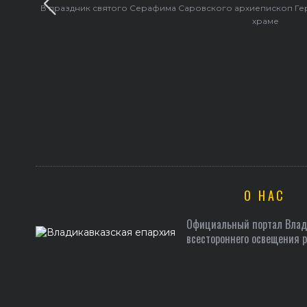
В праздник святого Серафима Саровского архиепископ Г
храме
О НАС
Официальный портал Влади
всестороннего освещения 