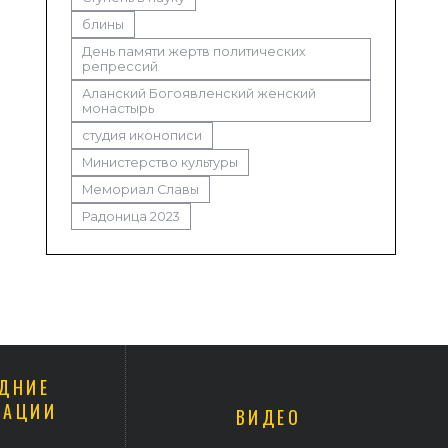
блины
День памяти жертв политических
репрессий
Аланский Богоявленский женский
монастырь
студия иконописи
Министерство культуры
Мемориал Славы
Радоница 2023
ДНИЕ
КАЦИИ
ВИДЕО