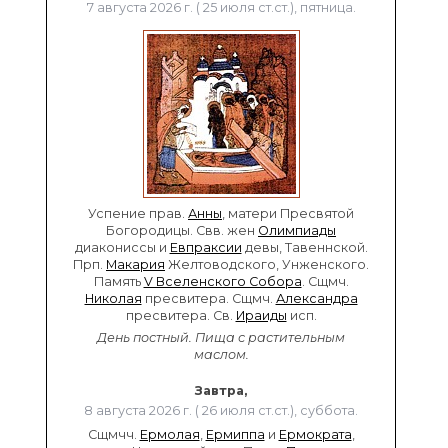
7 августа 2026 г. ( 25 июля ст.ст.), пятница.
Успение прав.
Анны
, матери Пресвятой
Богородицы. Свв. жен
Олимпиады
диакониссы и
Евпраксии
девы, Тавеннской.
Прп.
Макария
Желтоводского, Унженского.
Память
V Вселенского Собора
. Сщмч.
Николая
пресвитера. Сщмч.
Александра
пресвитера. Св.
Ираиды
исп.
День постный.
Пища с растительным
маслом.
Завтра,
8 августа 2026 г. ( 26 июля ст.ст.), суббота.
Сщмчч.
Ермолая
,
Ермиппа
и
Ермократа
,