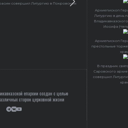
ерасим совершил Литургию в Покровском
Архиепископ Гер
Литургию в день 
Владикавказского
Иосифа (Чеп
Архиепископ Гер
престольные торже
хра
В праздник свя
Саровского архие
совершил Литурги
хра
кавказской епархии создан c целью
различных сторон церковной жизни