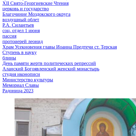
XII Свято-Георгиевские Чтения
церковь и государство
Благочиние Моздокского округа
воздушный облет
Р.А. Силантьев
соц. отдел 1 июня
пассия
протоиерей леонид
Храм Усекновения главы Иоанна Предтечи ст. Терская
Ступень в науку
блины
День памяти жертв политических репрессий
Аланский Богоявленский женский монастырь
студия иконописи
Министерство культуры
Мемориал Славы
Радоница 2023