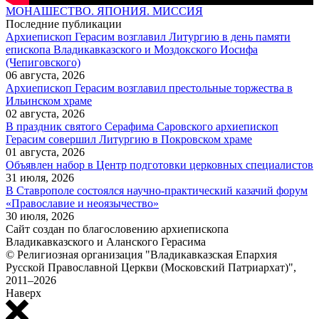
МОНАШЕСТВО. ЯПОНИЯ. МИССИЯ
Последние публикации
Архиепископ Герасим возглавил Литургию в день памяти
епископа Владикавказского и Моздокского Иосифа
(Чепиговского)
06 августа, 2026
Архиепископ Герасим возглавил престольные торжества в
Ильинском храме
02 августа, 2026
В праздник святого Серафима Саровского архиепископ
Герасим совершил Литургию в Покровском храме
01 августа, 2026
Объявлен набор в Центр подготовки церковных специалистов
31 июля, 2026
В Ставрополе состоялся научно-практический казачий форум
«Православие и неоязычество»
30 июля, 2026
Сайт создан по благословению архиепископа
Владикавказского и Аланского Герасима
© Религиозная организация "Владикавказская Епархия
Русской Православной Церкви (Московский Патриархат)",
2011–2026
Наверх