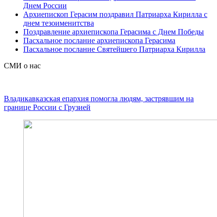
Днем России
Архиепископ Герасим поздравил Патриарха Кирилла с
днем тезоименитства
Поздравление архиепископа Герасима с Днем Победы
Пасхальное послание архиепископа Герасима
Пасхальное послание Святейшего Патриарха Кирилла
СМИ о нас
Владикавказская епархия помогла людям, застрявшим на
границе России с Грузией