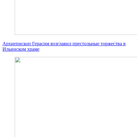
Архиепископ Герасим возглавил престольные торжества в
Ильинском храме