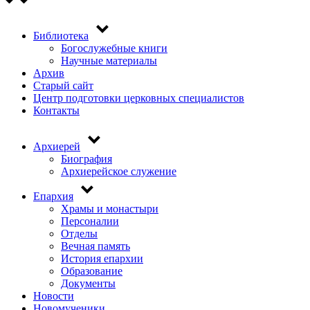
Библиотека
Top
Богослужебные книги
menu
Научные материалы
Архив
Старый сайт
Центр подготовки церковных специалистов
Контакты
Архиерей
Основная
Биография
навигация
Архиерейское служение
Епархия
Храмы и монастыри
Персоналии
Отделы
Вечная память
История епархии
Образование
Документы
Новости
Новомученики