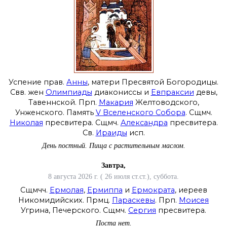
Успение прав.
Анны
, матери Пресвятой Богородицы.
Свв. жен
Олимпиады
диакониссы и
Евпраксии
девы,
Тавеннской. Прп.
Макария
Желтоводского,
Унженского. Память
V Вселенского Собора
. Сщмч.
Николая
пресвитера. Сщмч.
Александра
пресвитера.
Св.
Ираиды
исп.
День постный.
Пища с растительным маслом.
Завтра,
8 августа 2026 г. ( 26 июля ст.ст.), суббота.
Сщмчч.
Ермолая
,
Ермиппа
и
Ермократа
, иереев
Никомидийских. Прмц.
Параскевы
. Прп.
Моисея
Угрина, Печерского. Сщмч.
Сергия
пресвитера.
Поста нет.