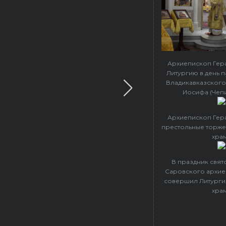
Архиепископ Гер
Литургию в день 
Владикавказского
Иосифа (Чеп
Архиепископ Гер
престольные торже
хра
В праздник свя
Саровского архие
совершил Литурги
хра