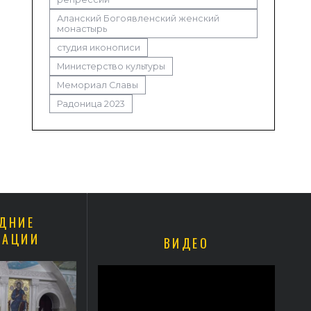
Аланский Богоявленский женский
монастырь
студия иконописи
Министерство культуры
Мемориал Славы
Радоница 2023
ДНИЕ
КАЦИИ
ВИДЕО
вского архиепископ Герасим совершил Литургию в Покровском
храме