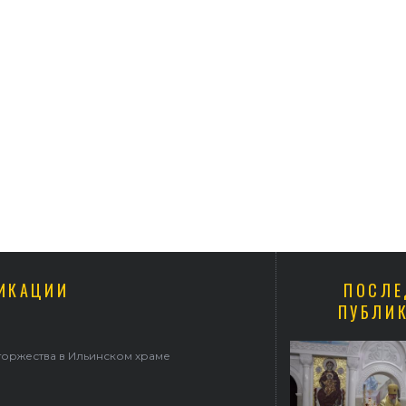
ИКАЦИИ
ПОСЛЕ
ПУБЛИ
 Ильинском храме
В праздник святого Серафима Саро