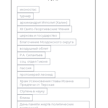
иконостас
турнир
архимандрит Ипполит (Халин)
XII Свято-Георгиевские Чтения
церковь и государство
Благочиние Моздокского округа
воздушный облет
Р.А. Силантьев
соц. отдел 1 июня
пассия
протоиерей леонид
Храм Усекновения главы Иоанна
Предтечи ст. Терская
Ступень в науку
блины
День памяти жертв политических
репрессий