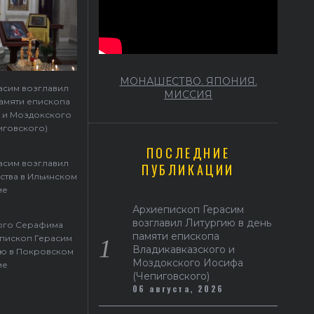
МОНАШЕСТВО. ЯПОНИЯ.
асим возглавил
МИССИЯ
памяти епископа
 и Моздокского
иговского)
ПОСЛЕДНИЕ
асим возглавил
ПУБЛИКАЦИИ
ства в Ильинском
ме
Архиепископ Герасим
возглавил Литургию в день
того Серафима
памяти епископа
пископ Герасим
Владикавказского и
ю в Покровском
Моздокского Иосифа
ме
(Чепиговского)
06 августа, 2026