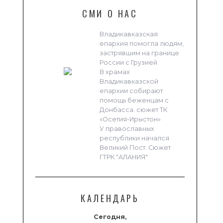
СМИ О НАС
Владикавказская
епархия помогла людям,
застрявшим на границе
России с Грузией
В храмах
Владикавказской
епархии собирают
помощь беженцам с
Донбасса. сюжет ТК
«Осетия-Ирыстон»
У православных
республики начался
Великий Пост. Сюжет
ГТРК "АЛАНИЯ"
КАЛЕНДАРЬ
Сегодня,