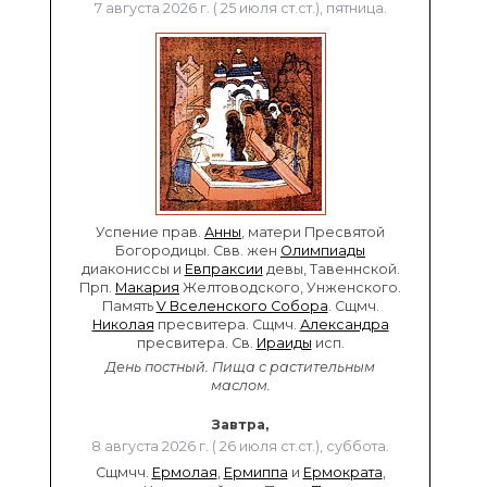
7 августа 2026 г. ( 25 июля ст.ст.), пятница.
Успение прав.
Анны
, матери Пресвятой
Богородицы. Свв. жен
Олимпиады
диакониссы и
Евпраксии
девы, Тавеннской.
Прп.
Макария
Желтоводского, Унженского.
Память
V Вселенского Собора
. Сщмч.
Николая
пресвитера. Сщмч.
Александра
пресвитера. Св.
Ираиды
исп.
День постный.
Пища с растительным
маслом.
Завтра,
8 августа 2026 г. ( 26 июля ст.ст.), суббота.
Сщмчч.
Ермолая
,
Ермиппа
и
Ермократа
,