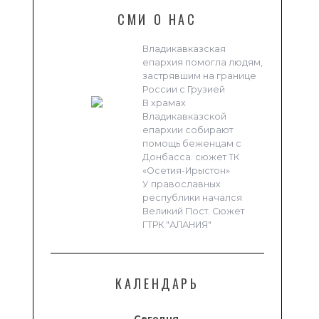
СМИ О НАС
Владикавказская
епархия помогла людям,
застрявшим на границе
России с Грузией
В храмах
Владикавказской
епархии собирают
помощь беженцам с
Донбасса. сюжет ТК
«Осетия-Ирыстон»
У православных
республики начался
Великий Пост. Сюжет
ГТРК "АЛАНИЯ"
КАЛЕНДАРЬ
Сегодня,