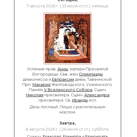
7 августа 2026 г. ( 25 июля ст.ст.), пятница.
Успение прав.
Анны
, матери Пресвятой
Богородицы. Свв. жен
Олимпиады
диакониссы и
Евпраксии
девы, Тавеннской.
Прп.
Макария
Желтоводского, Унженского.
Память
V Вселенского Собора
. Сщмч.
Николая
пресвитера. Сщмч.
Александра
пресвитера. Св.
Ираиды
исп.
День постный.
Пища с растительным
маслом.
Завтра,
8 августа 2026 г. ( 26 июля ст.ст.), суббота.
Сщмчч.
Ермолая
,
Ермиппа
и
Ермократа
,