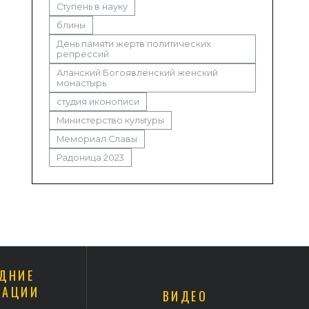
Ступень в науку
блины
День памяти жертв политических
репрессий
Аланский Богоявленский женский
монастырь
студия иконописи
Министерство культуры
Мемориал Славы
Радоница 2023
ДНИЕ
КАЦИИ
ВИДЕО