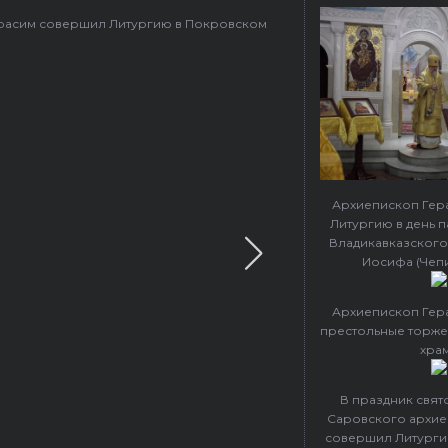
ерасим совершил Литургию в Покровском
Архиепископ Гер
Литургию в день 
Владикавказского
Иосифа (Чеп
Архиепископ Гер
престольные торже
хра
В праздник свя
Саровского архие
совершил Литурги