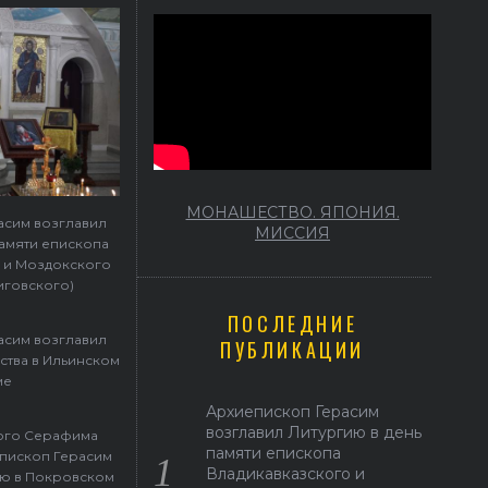
МОНАШЕСТВО. ЯПОНИЯ.
асим возглавил
МИССИЯ
памяти епископа
 и Моздокского
иговского)
ПОСЛЕДНИЕ
асим возглавил
ПУБЛИКАЦИИ
ства в Ильинском
ме
Архиепископ Герасим
возглавил Литургию в день
того Серафима
памяти епископа
пископ Герасим
Владикавказского и
ю в Покровском