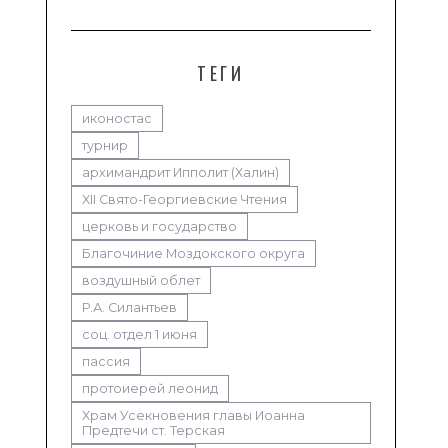
ТЕГИ
иконостас
турнир
архимандрит Ипполит (Халин)
XII Свято-Георгиевские Чтения
церковь и государство
Благочиние Моздокского округа
воздушный облет
Р.А. Силантьев
соц. отдел 1 июня
пассия
протоиерей леонид
Храм Усекновения главы Иоанна
Предтечи ст. Терская