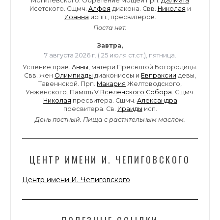
Могилевского. Обретение мощей прп.
Далмата
Исетского. Сщмч.
Алфея
диакона. Свв.
Николая
и
Иоанна
испп., пресвитеров.
Поста нет.
Завтра,
7 августа 2026 г. ( 25 июля ст.ст.), пятница.
Успение прав.
Анны
, матери Пресвятой Богородицы.
Свв. жен
Олимпиады
диакониссы и
Евпраксии
девы,
Тавеннской. Прп.
Макария
Желтоводского,
Унженского. Память
V Вселенского Собора
. Сщмч.
Николая
пресвитера. Сщмч.
Александра
пресвитера. Св.
Ираиды
исп.
День постный.
Пища с растительным маслом.
ЦЕНТР ИМЕНИ И. ЧЕПИГОВСКОГО
Центр имени И. Чепиговского