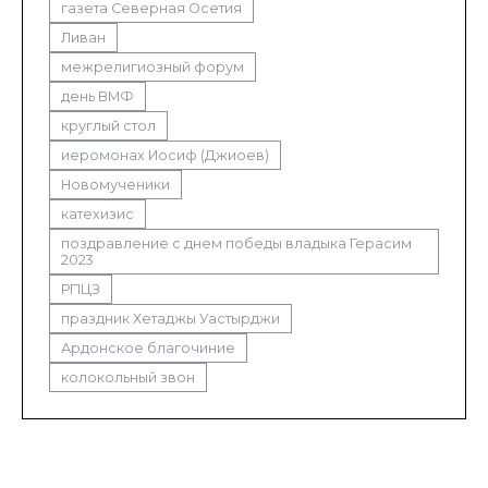
газета Северная Осетия
Ливан
межрелигиозный форум
день ВМФ
круглый стол
иеромонах Иосиф (Джиоев)
Новомученики
катехизис
поздравление с днем победы владыка Герасим
2023
РПЦЗ
праздник Хетаджы Уастырджи
Ардонское благочиние
колокольный звон