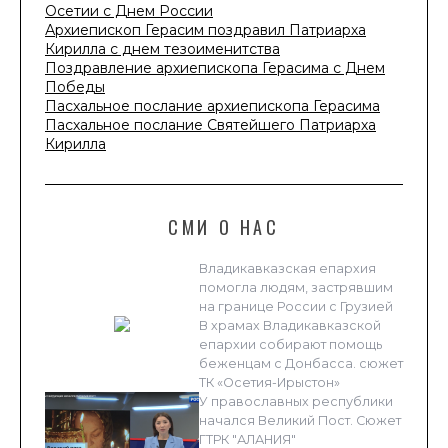
Осетии с Днем России
Архиепископ Герасим поздравил Патриарха
Кирилла с днем тезоименитства
Поздравление архиепископа Герасима с Днем
Победы
Пасхальное послание архиепископа Герасима
Пасхальное послание Святейшего Патриарха
Кирилла
СМИ О НАС
Владикавказская епархия
помогла людям, застрявшим
на границе России с Грузией
В храмах Владикавказской
епархии собирают помощь
беженцам с Донбасса. сюжет
ТК «Осетия-Ирыстон»
У православных республики
начался Великий Пост. Сюжет
ГТРК "АЛАНИЯ"