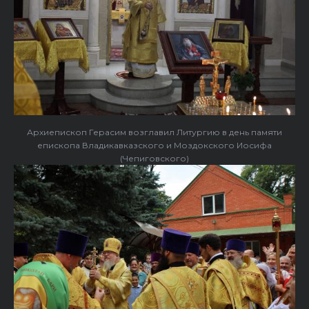
Архиепископ Герасим возглавил Литургию в день памяти
епископа Владикавказского и Моздокского Иосифа
(Чепиговского)