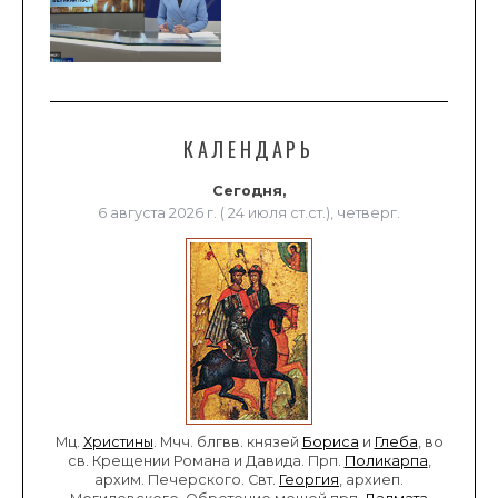
КАЛЕНДАРЬ
Сегодня,
6 августа 2026 г. ( 24 июля ст.ст.), четверг.
Мц.
Христины
. Мчч. блгвв. князей
Бориса
и
Глеба
, во
св. Крещении Романа и Давида. Прп.
Поликарпа
,
архим. Печерского. Свт.
Георгия
, архиеп.