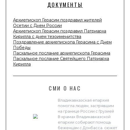
ДОКУМЕНТЫ
Архиепископ Герасим поздравил жителей
Осетии с Днем России
Архиепископ Герасим поздравил Патриарха
Кирилла с днем тезоименитства
Поздравление архиепископа Герасима с Днем
Победы
Пасхальное послание архиепископа Герасима
Пасхальное послание Святейшего Патриарха
Кирилла
СМИ О НАС
Владикавказская епархия
помогла людям, застрявшим
на границе России с Грузией
В храмах Владикавказской
епархии собирают помощь
беженцам с Донбасса. сюжет