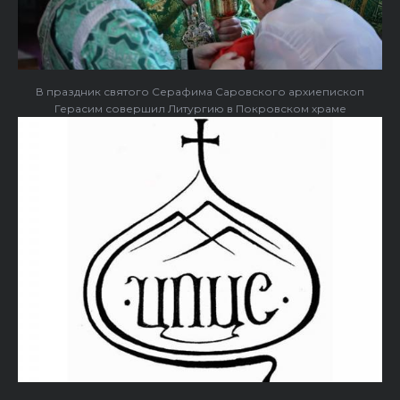
В праздник святого Серафима Саровского архиепископ
Герасим совершил Литургию в Покровском храме