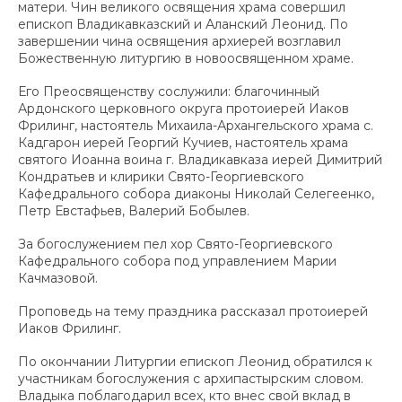
матери. Чин великого освящения храма совершил
епископ Владикавказский и Аланский Леонид. По
завершении чина освящения архиерей возглавил
Божественную литургию в новоосвященном храме.
Его Преосвященству сослужили: благочинный
Ардонского церковного округа протоиерей Иаков
Фрилинг, настоятель Михаила-Архангельского храма с.
Кадгарон иерей Георгий Кучиев, настоятель храма
святого Иоанна воина г. Владикавказа иерей Димитрий
Кондратьев и клирики Свято-Георгиевского
Кафедрального собора диаконы Николай Селегеенко,
Петр Евстафьев, Валерий Бобылев.
За богослужением пел хор Свято-Георгиевского
Кафедрального собора под управлением Марии
Качмазовой.
Проповедь на тему праздника рассказал протоиерей
Иаков Фрилинг.
По окончании Литургии епископ Леонид обратился к
участникам богослужения с архипастырским словом.
Владыка поблагодарил всех, кто внес свой вклад в