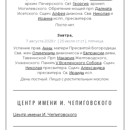
архим. Печерского. Свт.
Георгия
, архиеп.
Могилевского. Обретение мощей прп.
Далмата
Исетского. Сщмч.
Алфея
диакона. Свв.
Николая
и
Иоанна
испп., пресвитеров.
Поста нет.
Завтра,
7 августа 2026 г. ( 25 июля ст.ст.), пятница.
Успение прав.
Анны
, матери Пресвятой Богородицы.
Свв. жен
Олимпиады
диакониссы и
Евпраксии
девы,
Тавеннской. Прп.
Макария
Желтоводского,
Унженского. Память
V Вселенского Собора
. Сщмч.
Николая
пресвитера. Сщмч.
Александра
пресвитера. Св.
Ираиды
исп.
День постный.
Пища с растительным маслом.
ЦЕНТР ИМЕНИ И. ЧЕПИГОВСКОГО
Центр имени И. Чепиговского