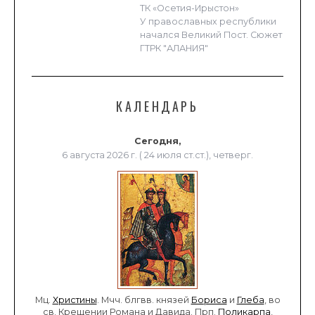
ТК «Осетия-Ирыстон»
У православных республики
начался Великий Пост. Сюжет
ГТРК "АЛАНИЯ"
КАЛЕНДАРЬ
Сегодня,
6 августа 2026 г. ( 24 июля ст.ст.), четверг.
Мц.
Христины
. Мчч. блгвв. князей
Бориса
и
Глеба
, во
св. Крещении Романа и Давида. Прп.
Поликарпа
,