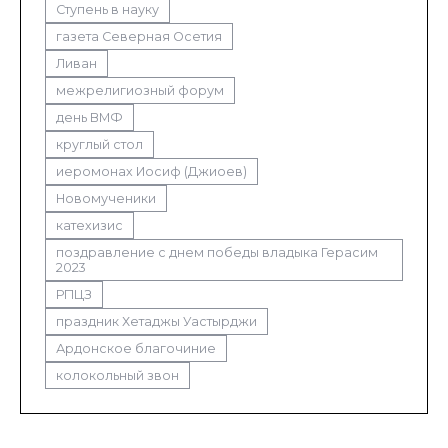
Ступень в науку
газета Северная Осетия
Ливан
межрелигиозный форум
день ВМФ
круглый стол
иеромонах Иосиф (Джиоев)
Новомученики
катехизис
поздравление с днем победы владыка Герасим
2023
РПЦЗ
праздник Хетаджы Уастырджи
Ардонское благочиние
колокольный звон