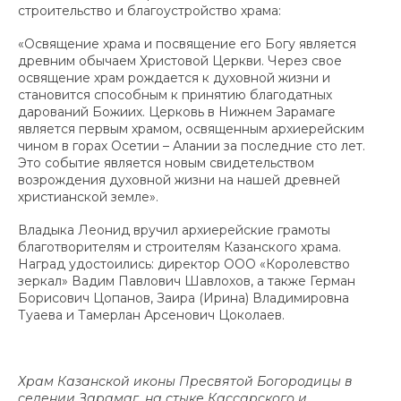
строительство и благоустройство храма:
«Освящение храма и посвящение его Богу является
древним обычаем Христовой Церкви. Через свое
освящение храм рождается к духовной жизни и
становится способным к принятию благодатных
дарований Божиих. Церковь в Нижнем Зарамаге
является первым храмом, освященным архиерейским
чином в горах Осетии – Алании за последние сто лет.
Это событие является новым свидетельством
возрождения духовной жизни на нашей древней
христианской земле».
Владыка Леонид вручил архиерейские грамоты
благотворителям и строителям Казанского храма.
Наград удостоились: директор ООО «Королевство
зеркал» Вадим Павлович Шавлохов, а также Герман
Борисович Цопанов, Заира (Ирина) Владимировна
Туаева и Тамерлан Арсенович Цоколаев.
Храм Казанской иконы Пресвятой Богородицы в
селении Зарамаг, на стыке Кассарского и