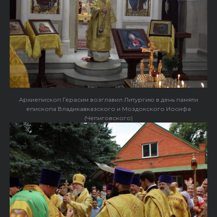
Архиепископ Герасим возглавил Литургию в день памяти
епископа Владикавказского и Моздокского Иосифа
(Чепиговского)