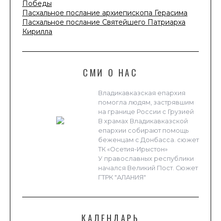
Победы
Пасхальное послание архиепископа Герасима
Пасхальное послание Святейшего Патриарха
Кирилла
СМИ О НАС
Владикавказская епархия
помогла людям, застрявшим
на границе России с Грузией
В храмах Владикавказской
епархии собирают помощь
беженцам с Донбасса. сюжет
ТК «Осетия-Ирыстон»
У православных республики
начался Великий Пост. Сюжет
ГТРК "АЛАНИЯ"
КАЛЕНДАРЬ