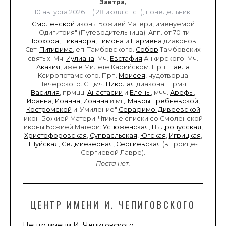
Завтра,
10 августа 2026 г. ( 28 июля ст.ст.), понедельник.
Смоленской
иконы Божией Матери, именуемой
"Одигитрия" (Путеводительница). Апп. от 70-ти
Прохора
,
Никанора
,
Тимона
и
Пармена
диаконов.
Свт.
Питирима
, еп. Тамбовского.
Собор
Тамбовских
святых. Мч.
Иулиана
. Мч.
Евстафия
Анкирского. Мч.
Акакия
, иже в Милете Карийском. Прп.
Павла
Ксиропотамского. Прп.
Моисея
, чудотворца
Печерского. Сщмч.
Николая
диакона. Прмч.
Василия
, прмцц.
Анастасии
и
Елены
, мчч.
Арефы
,
Иоанна
,
Иоанна
,
Иоанна
и мц.
Мавры
.
Гребневской
,
Костромской
и"Умиление"
Серафимо-Дивеевской
икон Божией Матери. Чтимые списки со Смоленской
иконы Божией Матери:
Устюженская
,
Выдропусская
,
Христофоровская
,
Супрасльская
,
Югская
,
Игрицкая
,
Шуйская
,
Седмиезерная
,
Сергиевская
(в Троице-
Сергиевой Лавре).
Поста нет.
ЦЕНТР ИМЕНИ И. ЧЕПИГОВСКОГО
Центр имени И. Чепиговского