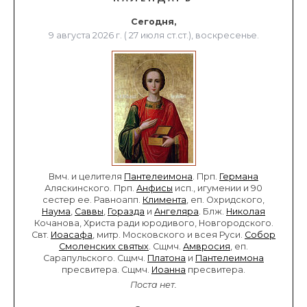
Сегодня,
9 августа 2026 г. ( 27 июля ст.ст.), воскресенье.
Вмч. и целителя
Пантелеимона
. Прп.
Германа
Аляскинского. Прп.
Анфисы
исп., игумении и 90
сестер ее. Равноапп.
Климента
, еп. Охридского,
Наума
,
Саввы
,
Горазда
и
Ангеляра
. Блж.
Николая
Кочанова, Христа ради юродивого, Новгородского.
Свт.
Иоасафа
, митр. Московского и всея Руси.
Собор
Смоленских святых
. Сщмч.
Амвросия
, еп.
Сарапульского. Сщмч.
Платона
и
Пантелеимона
пресвитера. Сщмч.
Иоанна
пресвитера.
Поста нет.