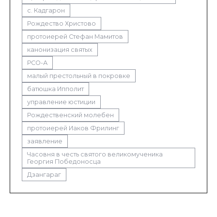
с. Кадгарон
Рождество Христово
протоиерей Стефан Мамитов
канонизация святых
РСО-А
малый престольный в покровке
батюшка Ипполит
управление юстиции
Рождественский молебен
протоиерей Иаков Фрилинг
заявление
Часовня в честь святого великомученика
Георгия Победоносца
Дзангараг