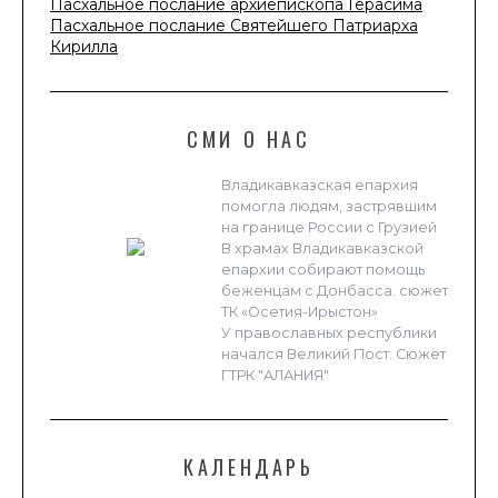
Пасхальное послание архиепископа Герасима
Пасхальное послание Святейшего Патриарха
Кирилла
СМИ О НАС
Владикавказская епархия
помогла людям, застрявшим
на границе России с Грузией
В храмах Владикавказской
епархии собирают помощь
беженцам с Донбасса. сюжет
ТК «Осетия-Ирыстон»
У православных республики
начался Великий Пост. Сюжет
ГТРК "АЛАНИЯ"
КАЛЕНДАРЬ