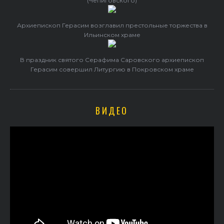
(Чепиговского)
Архиепископ Герасим возглавил престольные торжества в
Ильинском храме
В праздник святого Серафима Саровского архиепископ
Герасим совершил Литургию в Покровском храме
ВИДЕО