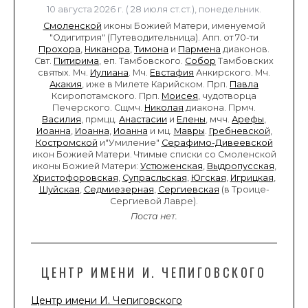
10 августа 2026 г. ( 28 июля ст.ст.), понедельник.
Смоленской
иконы Божией Матери, именуемой
"Одигитрия" (Путеводительница). Апп. от 70-ти
Прохора
,
Никанора
,
Тимона
и
Пармена
диаконов.
Свт.
Питирима
, еп. Тамбовского.
Собор
Тамбовских
святых. Мч.
Иулиана
. Мч.
Евстафия
Анкирского. Мч.
Акакия
, иже в Милете Карийском. Прп.
Павла
Ксиропотамского. Прп.
Моисея
, чудотворца
Печерского. Сщмч.
Николая
диакона. Прмч.
Василия
, прмцц.
Анастасии
и
Елены
, мчч.
Арефы
,
Иоанна
,
Иоанна
,
Иоанна
и мц.
Мавры
.
Гребневской
,
Костромской
и"Умиление"
Серафимо-Дивеевской
икон Божией Матери. Чтимые списки со Смоленской
иконы Божией Матери:
Устюженская
,
Выдропусская
,
Христофоровская
,
Супрасльская
,
Югская
,
Игрицкая
,
Шуйская
,
Седмиезерная
,
Сергиевская
(в Троице-
Сергиевой Лавре).
Поста нет.
ЦЕНТР ИМЕНИ И. ЧЕПИГОВСКОГО
Центр имени И. Чепиговского