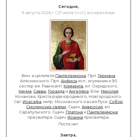
Сегодня,
9 августа 2026 г. ( 27 июля ст.ст.), воскресенье.
Вмч. и целителя
Пантелеимона
. Прп.
Германа
Аляскинского. Прп.
Анфисы
исп., игумении и 90
сестер ее. Равноапп.
Климента
, еп. Охридского,
Наума
,
Саввы
,
Горазда
и
Ангеляра
. Блж.
Николая
Кочанова, Христа ради юродивого, Новгородского.
Свт.
Иоасафа
, митр. Московского и всея Руси.
Собор
Смоленских святых
. Сщмч.
Амвросия
, еп.
Сарапульского. Сщмч.
Платона
и
Пантелеимона
пресвитера. Сщмч.
Иоанна
пресвитера.
Поста нет.
Завтра,