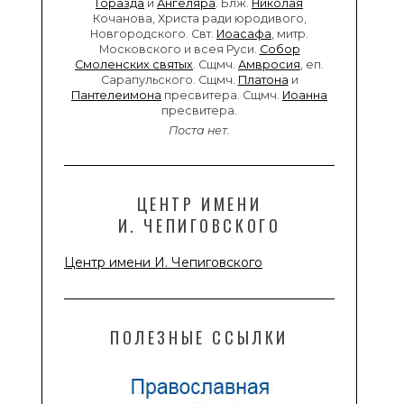
Горазда
и
Ангеляра
. Блж.
Николая
Кочанова, Христа ради юродивого,
Новгородского. Свт.
Иоасафа
, митр.
Московского и всея Руси.
Собор
Смоленских святых
. Сщмч.
Амвросия
, еп.
Сарапульского. Сщмч.
Платона
и
Пантелеимона
пресвитера. Сщмч.
Иоанна
пресвитера.
Поста нет.
ЦЕНТР ИМЕНИ
И. ЧЕПИГОВСКОГО
Центр имени И. Чепиговского
ПОЛЕЗНЫЕ ССЫЛКИ