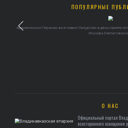
ПОПУЛЯРНЫЕ ПУБЛ
Архиепископ Герасим возглавил Литургию в день памяти е
Иосифа (Чепиговско
О НАС
Официальный портал Влади
всестороннего освещения 