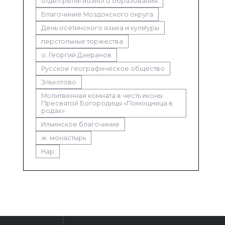
отдел религиозного образования
Благочиние Моздокского округа
День осетинского языка и культуры
перстольные торжества
о. Георгий Дзеранов
Русское географическое общество
Эльхотово
Молитвенная комната в честь иконы
Пресвятой Богородицы «Помощница в
родах»
Ильинское благочиние
ж. монастырь
Нар