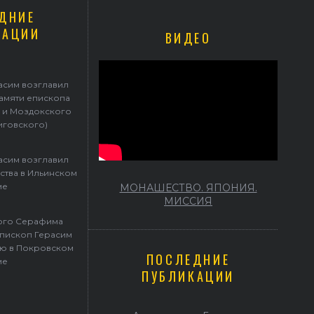
ДНИЕ
КАЦИИ
ВИДЕО
Герасим возглавил престольные торжества в Ильинском храме
асим возглавил
памяти епископа
 и Моздокского
иговского)
асим возглавил
ства в Ильинском
ме
МОНАШЕСТВО. ЯПОНИЯ.
МИССИЯ
того Серафима
пископ Герасим
ю в Покровском
ПОСЛЕДНИЕ
ме
ПУБЛИКАЦИИ