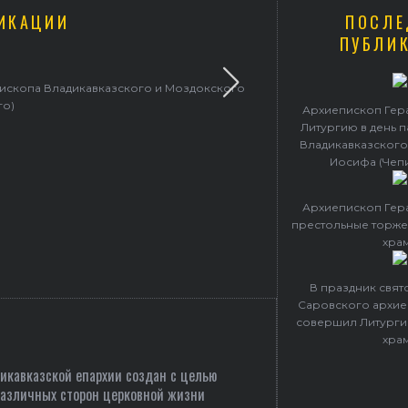
ИКАЦИИ
ПОСЛЕ
ПУБЛИ
пископа Владикавказского и Моздокского
Архиепископ 
го)
Архиепископ Гер
Литургию в день 
Владикавказского
Иосифа (Чеп
Архиепископ Гер
престольные торже
хра
В праздник свя
Саровского архие
совершил Литурги
хра
кавказской епархии создан c целью
различных сторон церковной жизни