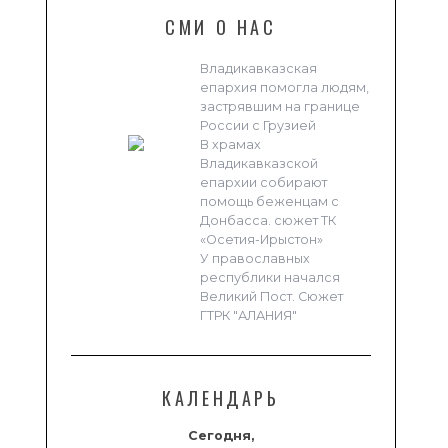
СМИ О НАС
Владикавказская
епархия помогла людям,
застрявшим на границе
России с Грузией
В храмах
Владикавказской
епархии собирают
помощь беженцам с
Донбасса. сюжет ТК
«Осетия-Ирыстон»
У православных
республики начался
Великий Пост. Сюжет
ГТРК "АЛАНИЯ"
КАЛЕНДАРЬ
Сегодня,