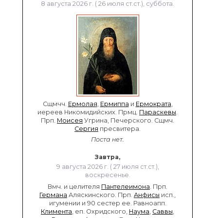
8 августа 2026 г. ( 26 июля ст.ст.), суббота.
Сщмчч.
Ермолая
,
Ермиппа
и
Ермократа
,
иереев Никомидийских. Прмц.
Параскевы
.
Прп.
Моисея
Угрина, Печерского. Сщмч.
Сергия
пресвитера.
Поста нет.
Завтра,
9 августа 2026 г. ( 27 июля ст.ст.),
воскресенье.
Вмч. и целителя
Пантелеимона
. Прп.
Германа
Аляскинского. Прп.
Анфисы
исп.,
игумении и 90 сестер ее. Равноапп.
Климента
, еп. Охридского,
Наума
,
Саввы
,