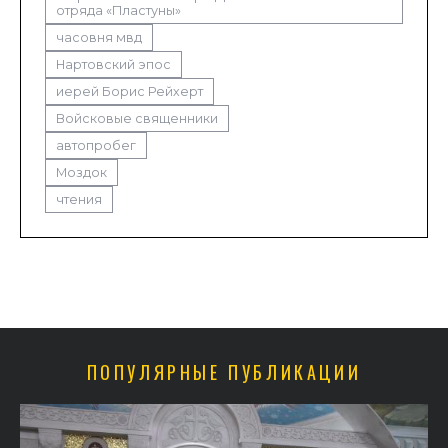
отряда «Пластуны»
часовня мвд
Нартовский эпос
иерей Борис Рейхерт
Войсковые священники
автопробег
Моздок
чтения
ПОПУЛЯРНЫЕ ПУБЛИКАЦИИ