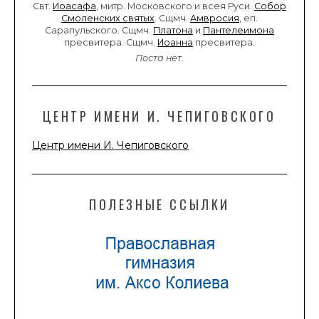
Свт.
Иоасафа
, митр. Московского и всея Руси.
Собор
Смоленских святых
. Сщмч.
Амвросия
, еп.
Сарапульского. Сщмч.
Платона
и
Пантелеимона
пресвитера. Сщмч.
Иоанна
пресвитера.
Поста нет.
ЦЕНТР ИМЕНИ И. ЧЕПИГОВСКОГО
Центр имени И. Чепиговского
ПОЛЕЗНЫЕ ССЫЛКИ