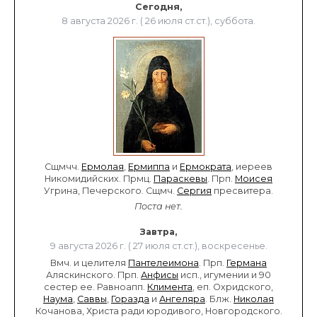
Сегодня,
8 августа 2026 г. ( 26 июля ст.ст.), суббота.
Сщмчч.
Ермолая
,
Ермиппа
и
Ермократа
, иереев
Никомидийских. Прмц.
Параскевы
. Прп.
Моисея
Угрина, Печерского. Сщмч.
Сергия
пресвитера.
Поста нет.
Завтра,
9 августа 2026 г. ( 27 июля ст.ст.), воскресенье.
Вмч. и целителя
Пантелеимона
. Прп.
Германа
Аляскинского. Прп.
Анфисы
исп., игумении и 90
сестер ее. Равноапп.
Климента
, еп. Охридского,
Наума
,
Саввы
,
Горазда
и
Ангеляра
. Блж.
Николая
Кочанова, Христа ради юродивого, Новгородского.