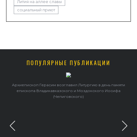
Лития на аллее славы
социальный приют
ПОПУЛЯРНЫЕ ПУБЛИКАЦИИ
Архиепископ Герасим возглавил Литургию в день памяти
епископа Владикавказского и Моздокского Иосифа
(Чепиговского)