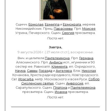
Сщмчч.
Ермолая
,
Ермиппа
и
Ермократа
, иереев
Никомидийских. Прмц.
Параскевы
. Прп.
Моисея
Угрина, Печерского. Сщмч.
Сергия
пресвитера.
Поста нет.
Завтра,
9 августа 2026 г. ( 27 июля ст.ст.), воскресенье.
Вмч. и целителя
Пантелеимона
. Прп.
Германа
Аляскинского. Прп.
Анфисы
исп., игумении и 90
сестер ее. Равноапп.
Климента
, еп. Охридского,
Наума
,
Саввы
,
Горазда
и
Ангеляра
. Блж.
Николая
Кочанова, Христа ради юродивого, Новгородского.
Свт.
Иоасафа
, митр. Московского и всея Руси.
Собор
Смоленских святых
. Сщмч.
Амвросия
, еп.
Сарапульского. Сщмч.
Платона
и
Пантелеимона
пресвитера. Сщмч.
Иоанна
пресвитера.
Поста нет.