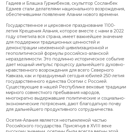
Гадиев и Блашка Гуржибеков, скульптор Сосланбек
Едзиев стали делателями национального возрождения,
обеспечившими появление Алании нового времени.
Государственное и церковное празднование 1100-
летия Крещения Алания, которое вместе с нами в 2022
году отметила вся страна, имеет важнейшее значение
для поддержки традиционных ценностей и
демонстрации неизменной цивилизационной и
геополитической формулы российско-аланской
неразделимости. Это подлинно историческое событие
дает мощный импульс процессу дальнейшего духовно-
нравственного возрождения для всего Северного
Кавказа, как и празднуемый сегодня юбилей 250-летия
государственного единства Осетии с Россией.
Существующие в нашей Республике вековые традиции
мирного совместного пребывания народов,
многократно выдержавшие политические и социально-
экономические потрясения, дают благодатную почву
для дальнейшего продуктивного сотрудничества.
Осетия-Алания является неотъемлемой частью
Российского государства. Присягнув в ХVIII веке
русскому знамени, осетины были всегда верны этой