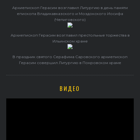
Архиепископ Герасим возглавил Литургию в день памяти
епископа Владикавказского и Моздокского Иосифа
(Чепиговского)
Архиепископ Герасим возглавил престольные торжества в
Ильинском храме
В праздник святого Серафима Саровского архиепископ
Герасим совершил Литургию в Покровском храме
ВИДЕО