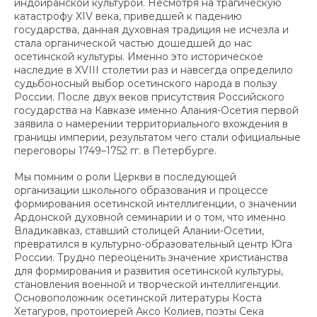
индоиранской культурой. Несмотря на трагическую
катастрофу XIV века, приведшей к падению
государства, данная духовная традиция не исчезла и
стала органической частью дошедшей до нас
осетинской культуры. Именно это историческое
наследие в XVIII столетии раз и навсегда определило
судьбоносный выбор осетинского народа в пользу
России. После двух веков присутствия Российского
государства на Кавказе именно Алания-Осетия первой
заявила о намерении территориального вхождения в
границы империи, результатом чего стали официальные
переговоры 1749–1752 гг. в Петербурге.
Мы помним о роли Церкви в последующей
организации школьного образования и процессе
формирования осетинской интеллигенции, о значении
Ардонской духовной семинарии и о том, что именно
Владикавказ, ставший столицей Алании-Осетии,
превратился в культурно-образовательный центр Юга
России. Трудно переоценить значение христианства
для формирования и развития осетинской культуры,
становления военной и творческой интеллигенции.
Основоположник осетинской литературы Коста
Хетагуров, протоиерей Аксо Колиев, поэты Сека