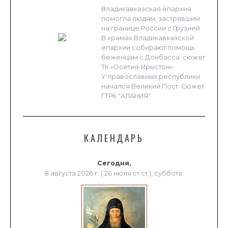
Владикавказская епархия
помогла людям, застрявшим
на границе России с Грузией
В храмах Владикавказской
епархии собирают помощь
беженцам с Донбасса. сюжет
ТК «Осетия-Ирыстон»
У православных республики
начался Великий Пост. Сюжет
ГТРК "АЛАНИЯ"
КАЛЕНДАРЬ
Сегодня,
8 августа 2026 г. ( 26 июля ст.ст.), суббота.