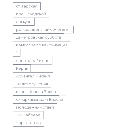
ст. Тарская
пос. Заводской
аргъуан
рождественский сочельник
Димитровская суббота
Комиссия по канонизации
1
соц. отдел 1 июня
Керчь
Архангел Михаил
30 лет служения
икона Иоанна Воина
схиархимандрит Власий
молодежный отдел
Л.Р. Габоева
Чырыстон Ир