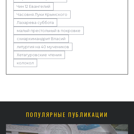
Чин 12 Евангелий
Часовня Луки Крымского
Лазарева суббота
малый престольный в покровке
схиархимандрит Власий
литургия на 40 мучеников
Хетагуровские чтения
колокол
ПОПУЛЯРНЫЕ ПУБЛИКАЦИИ