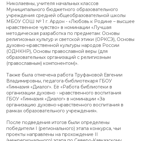
Николаевны, учителя начальных классов
Муниципального бюджетного образовательного
учреждения средней общеобразовательной школы
МБОУ СОШ № 1 г. Ардон - «Любовь к Родине – высшее
нравственное чувство» в номинации «Лучшая
методическая разработка по предметам: Основы
религиозных культур и светской этики (ОРКСЭ), Основы
духовно-нравственной культуры народов России
(ОДНКНР), Основы православной веры (для
образовательных организаций с религиозным
(православным) компонентом)».
Также была отмечена работа Труфановой Евгении
Владимировны, педагога-библиотекаря ГБОУ
«Гимназия «Диалог». Её «Работа библиотеки в
организации духовно - нравственного воспитания
ГБОУ «Гимназия «Диалог» в номинации «За
организацию духовно-нравственного воспитания в
рамках образовательного учреждения»
.
После подведения итогов были определены
победители I (регионального) этапа конкурса, чьи
проекты направлены на прохождение II
(межрегионального) этапа по Северо-Кавказскому