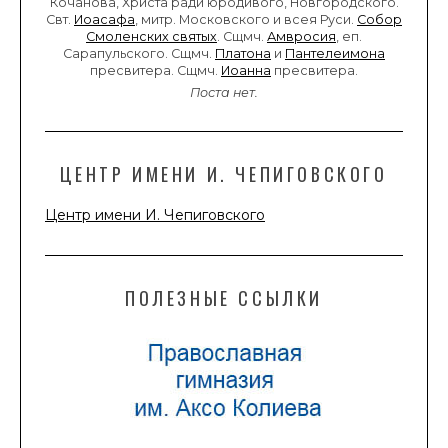
Кочанова, Христа ради юродивого, Новгородского.
Свт.
Иоасафа
, митр. Московского и всея Руси.
Собор
Смоленских святых
. Сщмч.
Амвросия
, еп.
Сарапульского. Сщмч.
Платона
и
Пантелеимона
пресвитера. Сщмч.
Иоанна
пресвитера.
Поста нет.
ЦЕНТР ИМЕНИ И. ЧЕПИГОВСКОГО
Центр имени И. Чепиговского
ПОЛЕЗНЫЕ ССЫЛКИ