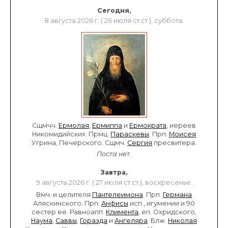
Сегодня,
8 августа 2026 г. ( 26 июля ст.ст.), суббота.
Сщмчч.
Ермолая
,
Ермиппа
и
Ермократа
, иереев
Никомидийских. Прмц.
Параскевы
. Прп.
Моисея
Угрина, Печерского. Сщмч.
Сергия
пресвитера.
Поста нет.
Завтра,
9 августа 2026 г. ( 27 июля ст.ст.), воскресенье.
Вмч. и целителя
Пантелеимона
. Прп.
Германа
Аляскинского. Прп.
Анфисы
исп., игумении и 90
сестер ее. Равноапп.
Климента
, еп. Охридского,
Наума
,
Саввы
,
Горазда
и
Ангеляра
. Блж.
Николая