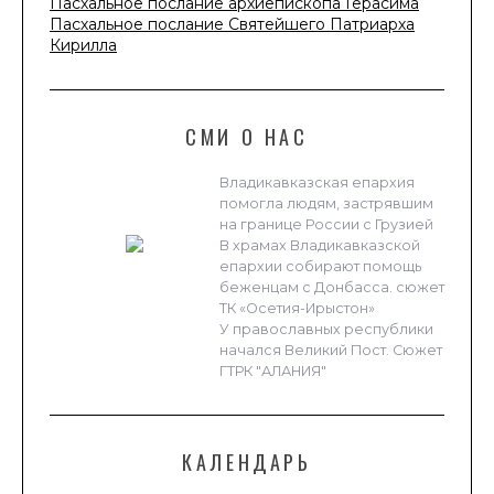
Пасхальное послание архиепископа Герасима
Пасхальное послание Святейшего Патриарха
Кирилла
СМИ О НАС
Владикавказская епархия
помогла людям, застрявшим
на границе России с Грузией
В храмах Владикавказской
епархии собирают помощь
беженцам с Донбасса. сюжет
ТК «Осетия-Ирыстон»
У православных республики
начался Великий Пост. Сюжет
ГТРК "АЛАНИЯ"
КАЛЕНДАРЬ