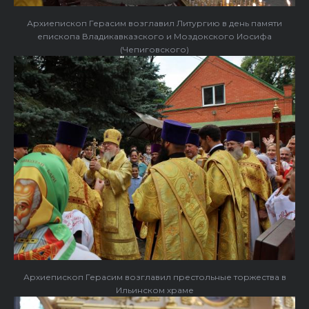
Архиепископ Герасим возглавил Литургию в день памяти
епископа Владикавказского и Моздокского Иосифа
(Чепиговского)
Архиепископ Герасим возглавил престольные торжества в
Ильинском храме