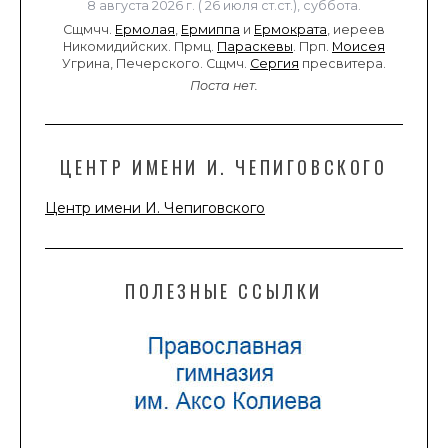
8 августа 2026 г. ( 26 июля ст.ст.), суббота.
Сщмчч.
Ермолая
,
Ермиппа
и
Ермократа
, иереев
Никомидийских. Прмц.
Параскевы
. Прп.
Моисея
Угрина, Печерского. Сщмч.
Сергия
пресвитера.
Поста нет.
ЦЕНТР ИМЕНИ И. ЧЕПИГОВСКОГО
Центр имени И. Чепиговского
ПОЛЕЗНЫЕ ССЫЛКИ