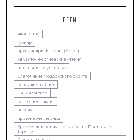
ТЕГИ
иконостас
турнир
архимандрит Ипполит (Халин)
XII Свято-Георгиевские Чтения
церковь и государство
Благочиние Моздокского округа
воздушный облет
Р.А. Силантьев
соц. отдел 1 июня
пассия
протоиерей леонид
Храм Усекновения главы Иоанна Предтечи ст.
Терская
Ступень в науку