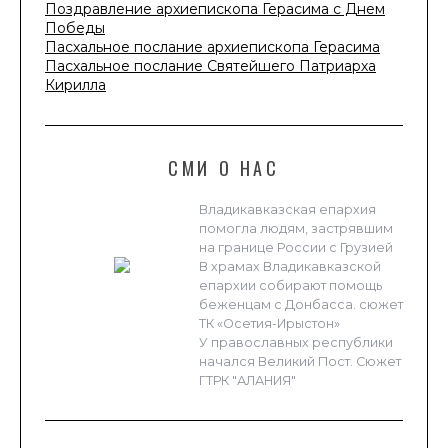
Поздравление архиепископа Герасима с Днем
Победы
Пасхальное послание архиепископа Герасима
Пасхальное послание Святейшего Патриарха
Кирилла
СМИ О НАС
Владикавказская епархия
помогла людям, застрявшим
на границе России с Грузией
В храмах Владикавказской
епархии собирают помощь
беженцам с Донбасса. сюжет
ТК «Осетия-Ирыстон»
У православных республики
начался Великий Пост. Сюжет
ГТРК "АЛАНИЯ"