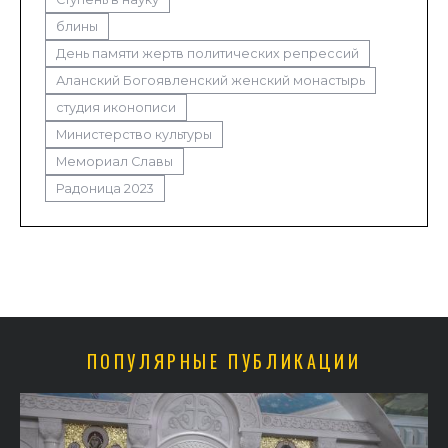
блины
День памяти жертв политических репрессий
Аланский Богоявленский женский монастырь
студия иконописи
Министерство культуры
Мемориал Славы
Радоница 2023
ПОПУЛЯРНЫЕ ПУБЛИКАЦИИ