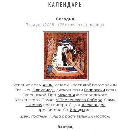
КАЛЕНДАРЬ
Сегодня,
7 августа 2026 г. ( 25 июля ст.ст.), пятница.
Успение прав.
Анны
, матери Пресвятой Богородицы.
Свв. жен
Олимпиады
диакониссы и
Евпраксии
девы,
Тавеннской. Прп.
Макария
Желтоводского,
Унженского. Память
V Вселенского Собора
. Сщмч.
Николая
пресвитера. Сщмч.
Александра
пресвитера. Св.
Ираиды
исп.
День постный.
Пища с растительным маслом.
Завтра,