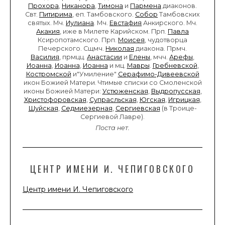
Прохора
,
Никанора
,
Тимона
и
Пармена
диаконов.
Свт.
Питирима
, еп. Тамбовского.
Собор
Тамбовских
святых. Мч.
Иулиана
. Мч.
Евстафия
Анкирского. Мч.
Акакия
, иже в Милете Карийском. Прп.
Павла
Ксиропотамского. Прп.
Моисея
, чудотворца
Печерского. Сщмч.
Николая
диакона. Прмч.
Василия
, прмцц.
Анастасии
и
Елены
, мчч.
Арефы
,
Иоанна
,
Иоанна
,
Иоанна
и мц.
Мавры
.
Гребневской
,
Костромской
и"Умиление"
Серафимо-Дивеевской
икон Божией Матери. Чтимые списки со Смоленской
иконы Божией Матери:
Устюженская
,
Выдропусская
,
Христофоровская
,
Супрасльская
,
Югская
,
Игрицкая
,
Шуйская
,
Седмиезерная
,
Сергиевская
(в Троице-
Сергиевой Лавре).
Поста нет.
ЦЕНТР ИМЕНИ И. ЧЕПИГОВСКОГО
Центр имени И. Чепиговского