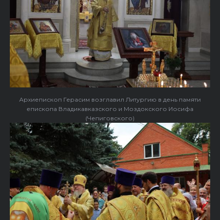
Архиепископ Герасим возглавил Литургию в день памяти
епископа Владикавказского и Моздокского Иосифа
(Чепиговского)