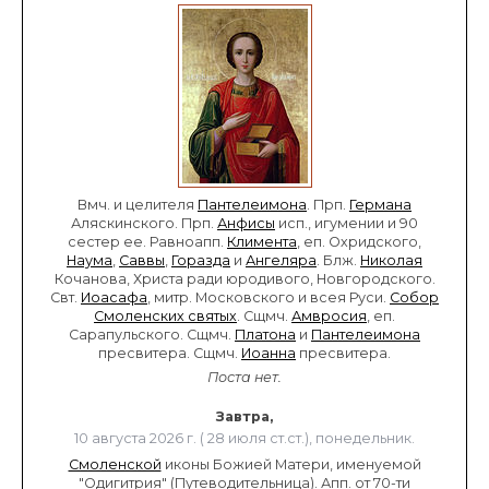
Вмч. и целителя
Пантелеимона
. Прп.
Германа
Аляскинского. Прп.
Анфисы
исп., игумении и 90
сестер ее. Равноапп.
Климента
, еп. Охридского,
Наума
,
Саввы
,
Горазда
и
Ангеляра
. Блж.
Николая
Кочанова, Христа ради юродивого, Новгородского.
Свт.
Иоасафа
, митр. Московского и всея Руси.
Собор
Смоленских святых
. Сщмч.
Амвросия
, еп.
Сарапульского. Сщмч.
Платона
и
Пантелеимона
пресвитера. Сщмч.
Иоанна
пресвитера.
Поста нет.
Завтра,
10 августа 2026 г. ( 28 июля ст.ст.), понедельник.
Смоленской
иконы Божией Матери, именуемой
"Одигитрия" (Путеводительница). Апп. от 70-ти