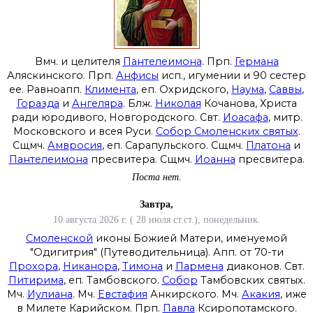
Вмч. и целителя
Пантелеимона
. Прп.
Германа
Аляскинского. Прп.
Анфисы
исп., игумении и 90 сестер
ее. Равноапп.
Климента
, еп. Охридского,
Наума
,
Саввы
,
Горазда
и
Ангеляра
. Блж.
Николая
Кочанова, Христа
ради юродивого, Новгородского. Свт.
Иоасафа
, митр.
Московского и всея Руси.
Собор Смоленских святых
.
Сщмч.
Амвросия
, еп. Сарапульского. Сщмч.
Платона
и
Пантелеимона
пресвитера. Сщмч.
Иоанна
пресвитера.
Поста нет.
Завтра,
10 августа 2026 г. ( 28 июля ст.ст.), понедельник.
Смоленской
иконы Божией Матери, именуемой
"Одигитрия" (Путеводительница). Апп. от 70-ти
Прохора
,
Никанора
,
Тимона
и
Пармена
диаконов. Свт.
Питирима
, еп. Тамбовского.
Собор
Тамбовских святых.
Мч.
Иулиана
. Мч.
Евстафия
Анкирского. Мч.
Акакия
, иже
в Милете Карийском. Прп.
Павла
Ксиропотамского.