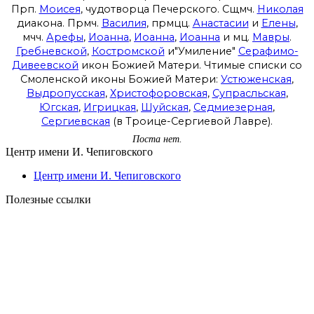
Прп.
Моисея
, чудотворца Печерского. Сщмч.
Николая
диакона. Прмч.
Василия
, прмцц.
Анастасии
и
Елены
,
мчч.
Арефы
,
Иоанна
,
Иоанна
,
Иоанна
и мц.
Мавры
.
Гребневской
,
Костромской
и"Умиление"
Серафимо-
Дивеевской
икон Божией Матери. Чтимые списки со
Смоленской иконы Божией Матери:
Устюженская
,
Выдропусская
,
Христофоровская
,
Супрасльская
,
Югская
,
Игрицкая
,
Шуйская
,
Седмиезерная
,
Сергиевская
(в Троице-Сергиевой Лавре).
Поста нет.
Центр имени И. Чепиговского
Центр имени И. Чепиговского
Полезные ссылки