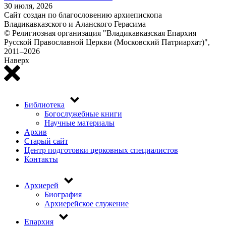
30 июля, 2026
Сайт создан по благословению архиепископа
Владикавказского и Аланского Герасима
© Религиозная организация "Владикавказская Епархия
Русской Православной Церкви (Московский Патриархат)",
2011–2026
Наверх
Библиотека
Top
Богослужебные книги
menu
Научные материалы
Архив
Старый сайт
Центр подготовки церковных специалистов
Контакты
Архиерей
Основная
Биография
навигация
Архиерейское служение
Епархия