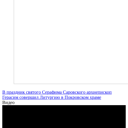
В праздник святого Серафима Саровского архиепископ
Герасим совершил Литургию в Покровском храме
Видео