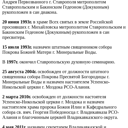
Андрея Первозванного г. Ставрополя митрополитом
Ставропольским и Бакинским Гедеоном (Докукиным)
рукоположен в сан диакона.
20 июня 1993г.
в храме Всех святых в земле Российской
просиявших г. Михайловска митрополитом Ставропольским и
Бакинским Гедеоном (Докукиным) рукоположен в сан
пресвитера.
15 июля 1993г.
назначен штатным священником собора
Покрова Божией Матери г. Минеральные Воды.
В
1997г.
окончил Ставропольскую духовную семинарию.
25 августа 2004г.
освобожден от должности штатного
священника собора Покрова Пресвятой Богородицы г.
Минеральные Воды и назначен настоятелем Успенско-
Никольской церкви г. Моздока РСО-Алания.
2 марта 2010г.
освобожден от должности настоятеля
Успенско-Никольской церкви г. Моздока и назначен
настоятелем храма пророка Божия Илии и Кафедрального
собора св. вмч. Георгия Победоносца г. Владикавказа РСО-
Алания и благочинным церквей Владикавказского округа.
4 мая 2011г.
назначен секретарем Владикавказской и