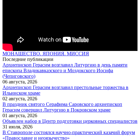
МОНАШЕСТВО. ЯПОНИЯ. МИССИЯ
Последние публикации
Архиепископ Герасим возглавил Литургию в день памяти
епископа Владикавказского и Моздокского Иосифа
(Чепиговского)
06 августа, 2026
Архиепископ Герасим возглавил престольные торжества в
Ильинском храме
02 августа, 2026
В праздник святого Серафима Саровского архиепископ
Герасим совершил Литургию в Покровском храме
01 августа, 2026
Объявлен набор в Центр подготовки церковных специалистов
31 июля, 2026
В Ставрополе состоялся научно-практический казачий форум
«Православие и неоязычество»