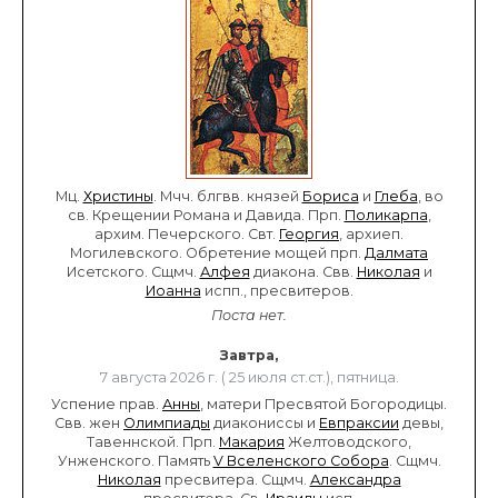
Мц.
Христины
. Мчч. блгвв. князей
Бориса
и
Глеба
, во
св. Крещении Романа и Давида. Прп.
Поликарпа
,
архим. Печерского. Свт.
Георгия
, архиеп.
Могилевского. Обретение мощей прп.
Далмата
Исетского. Сщмч.
Алфея
диакона. Свв.
Николая
и
Иоанна
испп., пресвитеров.
Поста нет.
Завтра,
7 августа 2026 г. ( 25 июля ст.ст.), пятница.
Успение прав.
Анны
, матери Пресвятой Богородицы.
Свв. жен
Олимпиады
диакониссы и
Евпраксии
девы,
Тавеннской. Прп.
Макария
Желтоводского,
Унженского. Память
V Вселенского Собора
. Сщмч.
Николая
пресвитера. Сщмч.
Александра