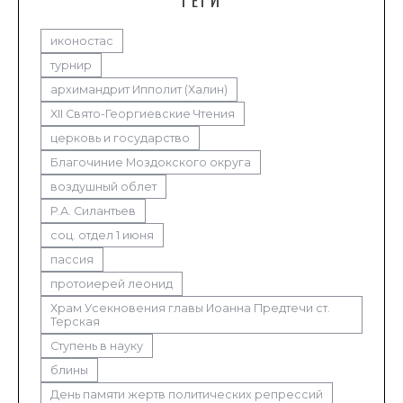
ТЕГИ
иконостас
турнир
архимандрит Ипполит (Халин)
XII Свято-Георгиевские Чтения
церковь и государство
Благочиние Моздокского округа
воздушный облет
Р.А. Силантьев
соц. отдел 1 июня
пассия
протоиерей леонид
Храм Усекновения главы Иоанна Предтечи ст.
Терская
Ступень в науку
блины
День памяти жертв политических репрессий