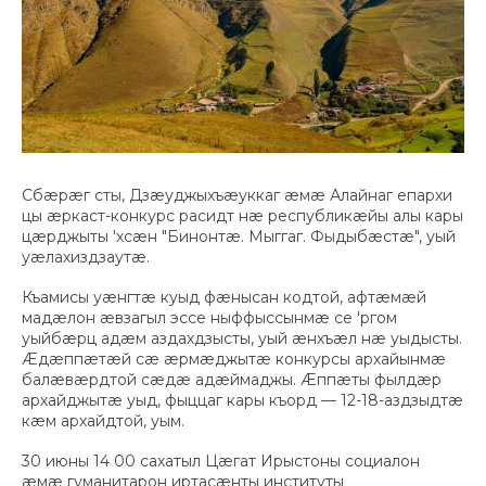
Сбæрæг сты, Дзæуджыхъæуккаг æмæ Алайнаг епархи
цы æркаст-конкурс расидт нæ республикæйы алы кары
цæрджыты 'хсæн "Бинонтæ. Мыггаг. Фыдыбæстæ", уый
уæлахиздзаутæ.
Къамисы уæнгтæ куыд фæнысан кодтой, афтæмæй
мадæлон æвзагыл эссе ныффыссынмæ се 'ргом
уыйбæрц адæм аздахдзысты, уый æнхъæл нæ уыдысты.
Æдæппæтæй сæ æрмæджытæ конкурсы архайынмæ
балæвæрдтой сæдæ адæймаджы. Æппæты фылдæр
архайджытæ уыд, фыццаг кары къорд — 12-18-аздзыдтæ
кæм архайдтой, уым.
30 июны 14 00 сахатыл Цæгат Ирыстоны социалон
æмæ гуманитарон иртасæнты институты