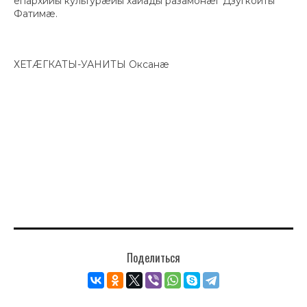
епархийы культурæйы хайады разамонæг Дзугкойты
Фатимæ.
ХЕТÆГКАТЫ-УАНИТЫ Оксанæ
Поделиться