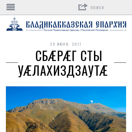
Поиск
29 ИЮНЯ, 2017
СБÆРÆГ СТЫ
УÆЛАХИЗДЗАУТÆ