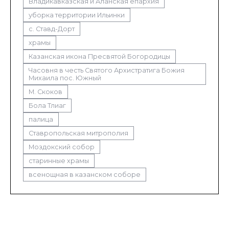
Владикавказская и Аланская епархия
уборка территории Ильинки
с. Ставд-Дорт
храмы
Казанская икона Пресвятой Богородицы
Часовня в честь Святого Архистратига Божия
Михаила пос. Южный
М. Скоков
Бола Тлиаг
палица
Ставропольская митрополия
Моздокский собор
старинные храмы
всенощная в казанском соборе