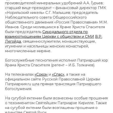
производителей минеральных удобрений А.А. Гурьев;
старший вице-президент – финансовый директор ГМК
«Норильский никель» С.Г. Малышев; председатель
Наблюдательного совета Общероссийского
общественного движения «Россия Православная» М.М.
Иванов. Среди молившихся в Храме Христа Спасителя
были председатель
Синодального отдела по
взаимоотношениям Церкви с обществом и СМИ
В.Р.
Легойда
, священнослужители, монашествующие,
игумении и насельницы женских монастырей,
многочисленные миряне.
Богослужебные песнопения исполнил Патриарший хор
Храма Христа Спасителя (регент – И.Б. Толкачев).
На телеканалах
«Союз»
и
«Спас»
, а также на
официальном сайте Русской Православной Церкви
Патриархия.ru шла прямая трансляция Патриаршего
богослужения.
На сугубой ектении были вознесены особые прошения
о тезоименитом Святейшем Патриархе Кирилле. Также
на сугубой ектении были возглашены прошения о
единстве Святой Руси.