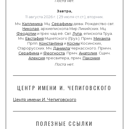
Поста нет.
Завтра,
11 августа 2026 г. ( 29 июля ст.ст.), вторник.
Мч.
Каллиника
. Мц.
Серафимы
девы. Рождество свт.
Николая
, архиепископа Мир Ликийских. Мц.
Феодотии
и трех чад её. Свт.
Лупа
, епископа Труа.
Мч.
Евстафия
Мцхетского (Груз.). Прмч.
Михаила
.
Прпп.
Константина
и
Космы
Косинских,
Старорусских. Мч.
Даниила
Черкасского. Прмчч.
Серафима
и
Феогноста
. Прмч.
Анатолия
. Сщмч.
Алексия
пресвитера, прмч.
Пахомия
.
Поста нет.
ЦЕНТР ИМЕНИ И. ЧЕПИГОВСКОГО
Центр имени И. Чепиговского
ПОЛЕЗНЫЕ ССЫЛКИ