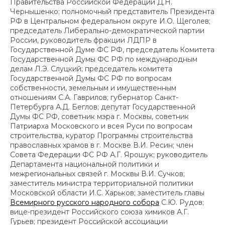
Правительства Российской Федерации Д.Н.
Чернышенко; полномочный представитель Президента
РФ в Центральном федеральном округе И.О. Щеголев;
председатель Либерально-демократической партии
России, руководитель фракции ЛДПР в
Государственной Думе ФС РФ, председатель Комитета
Государственной Думы ФС РФ по международным
делам Л.Э. Слуцкий; председатель комитета
Государственной Думы ФС РФ по вопросам
собственности, земельным и имущественным
отношениям С.А. Гаврилов; губернатор Санкт-
Петербурга А.Д. Беглов; депутат Государственной
Думы ФС РФ, советник мэра г. Москвы, советник
Патриарха Московского и всея Руси по вопросам
строительства, куратор Программы строительства
православных храмов в г. Москве В.И. Ресин; член
Совета Федерации ФС РФ А.Г. Ярошук; руководитель
Департамента национальной политики и
межрегиональных связей г. Москвы В.И. Сучков;
заместитель министра территориальной политики
Московской области И.С. Харьков; заместитель главы
Всемирного русского народного собора
С.Ю. Рудов;
вице-президент Российского союза химиков А.Г.
Гурьев; президент Российской ассоциации