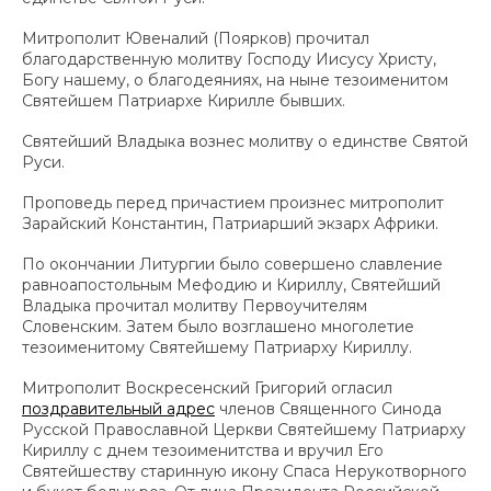
Митрополит Ювеналий (Поярков) прочитал
благодарственную молитву Господу Иисусу Христу,
Богу нашему, о благодеяниях, на ныне тезоименитом
Святейшем Патриархе Кирилле бывших.
Святейший Владыка вознес молитву о единстве Святой
Руси.
Проповедь перед причастием произнес митрополит
Зарайский Константин, Патриарший экзарх Африки.
По окончании Литургии было совершено славление
равноапостольным Мефодию и Кириллу, Святейший
Владыка прочитал молитву Первоучителям
Словенским. Затем было возглашено многолетие
тезоименитому Святейшему Патриарху Кириллу.
Митрополит Воскресенский Григорий огласил
поздравительный адрес
членов Священного Синода
Русской Православной Церкви Святейшему Патриарху
Кириллу с днем тезоименитства и вручил Его
Святейшеству старинную икону Спаса Нерукотворного