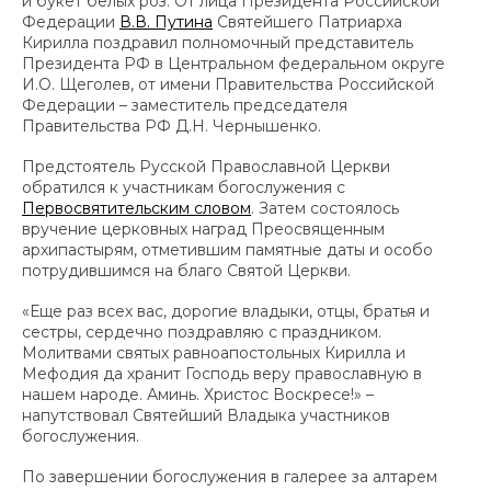
и букет белых роз. От лица Президента Российской
Федерации
В.В. Путина
Святейшего Патриарха
Кирилла поздравил полномочный представитель
Президента РФ в Центральном федеральном округе
И.О. Щеголев, от имени Правительства Российской
Федерации – заместитель председателя
Правительства РФ Д.Н. Чернышенко.
Предстоятель Русской Православной Церкви
обратился к участникам богослужения с
Первосвятительским словом
. Затем состоялось
вручение церковных наград Преосвященным
архипастырям, отметившим памятные даты и особо
потрудившимся на благо Святой Церкви.
«Еще раз всех вас, дорогие владыки, отцы, братья и
сестры, сердечно поздравляю с праздником.
Молитвами святых равноапостольных Кирилла и
Мефодия да хранит Господь веру православную в
нашем народе. Аминь. Христос Воскресе!» –
напутствовал Святейший Владыка участников
богослужения.
По завершении богослужения в галерее за алтарем