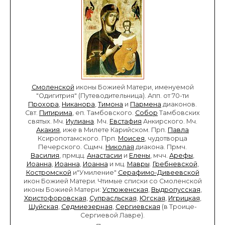
Смоленской
иконы Божией Матери, именуемой
"Одигитрия" (Путеводительница). Апп. от 70-ти
Прохора
,
Никанора
,
Тимона
и
Пармена
диаконов.
Свт.
Питирима
, еп. Тамбовского.
Собор
Тамбовских
святых. Мч.
Иулиана
. Мч.
Евстафия
Анкирского. Мч.
Акакия
, иже в Милете Карийском. Прп.
Павла
Ксиропотамского. Прп.
Моисея
, чудотворца
Печерского. Сщмч.
Николая
диакона. Прмч.
Василия
, прмцц.
Анастасии
и
Елены
, мчч.
Арефы
,
Иоанна
,
Иоанна
,
Иоанна
и мц.
Мавры
.
Гребневской
,
Костромской
и"Умиление"
Серафимо-Дивеевской
икон Божией Матери. Чтимые списки со Смоленской
иконы Божией Матери:
Устюженская
,
Выдропусская
,
Христофоровская
,
Супрасльская
,
Югская
,
Игрицкая
,
Шуйская
,
Седмиезерная
,
Сергиевская
(в Троице-
Сергиевой Лавре).