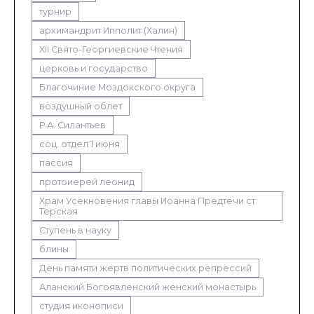
турнир
архимандрит Ипполит (Халин)
XII Свято-Георгиевские Чтения
церковь и государство
Благочиние Моздокского округа
воздушный облет
Р.А. Силантьев
соц. отдел 1 июня
пассия
протоиерей леонид
Храм Усекновения главы Иоанна Предтечи ст.
Терская
Ступень в науку
блины
День памяти жертв политических репрессий
Аланский Богоявленский женский монастырь
студия иконописи