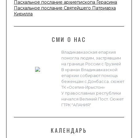
Пасхальное послание архиепископа Герасима
Пасхальное послание Святейшего Патриарха
Кирилла
СМИ О НАС
Владикавказская епархия
помогла людям, застрявшим
на границе России с Грузией
В храмах Владикавказской
епархии собирают помощь
беженцам с Донбасса. сюжет
ТК «Осетия-Ирыстон»
У православных республики
начался Великий Пост. Сюжет
ГТРК "АЛАНИЯ"
КАЛЕНДАРЬ