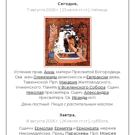
Сегодня,
7 августа 2026 г. ( 25 июля ст.ст.), пятница.
Успение прав.
Анны
, матери Пресвятой Богородицы.
Свв. жен
Олимпиады
диакониссы и
Евпраксии
девы,
Тавеннской. Прп.
Макария
Желтоводского,
Унженского. Память
V Вселенского Собора
. Сщмч.
Николая
пресвитера. Сщмч.
Александра
пресвитера. Св.
Ираиды
исп.
День постный.
Пища с растительным маслом.
Завтра,
8 августа 2026 г. ( 26 июля ст.ст.), суббота.
Сщмчч.
Ермолая
,
Ермиппа
и
Ермократа
, иереев
Никомидийских. Прмц.
Параскевы
. Прп.
Моисея