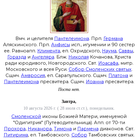
Вмч. и целителя
Пантелеимона
. Прп.
Германа
Аляскинского. Прп.
Анфисы
исп., игумении и 90 сестер
ее. Равноапп.
Климента
, еп. Охридского,
Наума
,
Саввы
,
Горазда
и
Ангеляра
. Блж.
Николая
Кочанова, Христа
ради юродивого, Новгородского. Свт.
Иоасафа
, митр.
Московского и всея Руси.
Собор Смоленских святых
.
Сщмч.
Амвросия
, еп. Сарапульского. Сщмч.
Платона
и
Пантелеимона
пресвитера. Сщмч.
Иоанна
пресвитера.
Поста нет.
Завтра,
10 августа 2026 г. ( 28 июля ст.ст.), понедельник.
Смоленской
иконы Божией Матери, именуемой
"Одигитрия" (Путеводительница). Апп. от 70-ти
Прохора
,
Никанора
,
Тимона
и
Пармена
диаконов. Свт.
Питирима
, еп. Тамбовского.
Собор
Тамбовских святых.