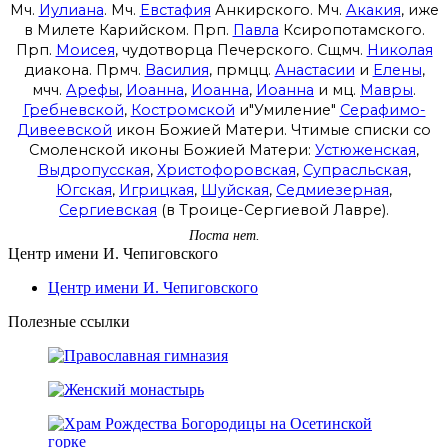
Мч.
Иулиана
. Мч.
Евстафия
Анкирского. Мч.
Акакия
, иже
в Милете Карийском. Прп.
Павла
Ксиропотамского.
Прп.
Моисея
, чудотворца Печерского. Сщмч.
Николая
диакона. Прмч.
Василия
, прмцц.
Анастасии
и
Елены
,
мчч.
Арефы
,
Иоанна
,
Иоанна
,
Иоанна
и мц.
Мавры
.
Гребневской
,
Костромской
и"Умиление"
Серафимо-
Дивеевской
икон Божией Матери. Чтимые списки со
Смоленской иконы Божией Матери:
Устюженская
,
Выдропусская
,
Христофоровская
,
Супрасльская
,
Югская
,
Игрицкая
,
Шуйская
,
Седмиезерная
,
Сергиевская
(в Троице-Сергиевой Лавре).
Поста нет.
Центр имени И. Чепиговского
Центр имени И. Чепиговского
Полезные ссылки