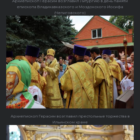
Архиепископ Герасим возглавил Литургию в день памяти
епископа Владикавказского и Моздокского Иосифа
(Чепиговского)
Архиепископ Герасим возглавил престольные торжества в
Ильинском храме