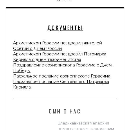
ДОКУМЕНТЫ
Архиепископ Герасим поздравил жителей
Осетии с Днем России
Архиепископ Герасим поздравил Патриарха
Кирилла с днем тезоименитства
Поздравление архиепископа Герасима с Днем
Победы
Пасхальное послание архиепископа Герасима
Пасхальное послание Святейшего Патриарха
Кирилла
СМИ О НАС
Владикавказская епархия
помогла людям, застрявшим