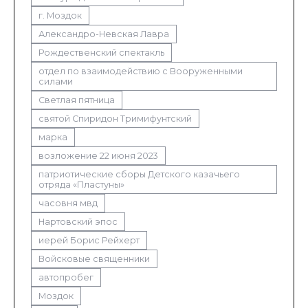
г. Моздок
Александро-Невская Лавра
Рождественский спектакль
отдел по взаимодействию с Вооруженными
силами
Светлая пятница
святой Спиридон Тримифунтский
марка
возложение 22 июня 2023
патриотические сборы Детского казачьего
отряда «Пластуны»
часовня мвд
Нартовский эпос
иерей Борис Рейхерт
Войсковые священники
автопробег
Моздок