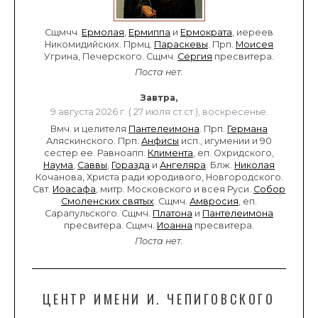
Сщмчч.
Ермолая
,
Ермиппа
и
Ермократа
, иереев
Никомидийских. Прмц.
Параскевы
. Прп.
Моисея
Угрина, Печерского. Сщмч.
Сергия
пресвитера.
Поста нет.
Завтра,
9 августа 2026 г. ( 27 июля ст.ст.), воскресенье.
Вмч. и целителя
Пантелеимона
. Прп.
Германа
Аляскинского. Прп.
Анфисы
исп., игумении и 90
сестер ее. Равноапп.
Климента
, еп. Охридского,
Наума
,
Саввы
,
Горазда
и
Ангеляра
. Блж.
Николая
Кочанова, Христа ради юродивого, Новгородского.
Свт.
Иоасафа
, митр. Московского и всея Руси.
Собор
Смоленских святых
. Сщмч.
Амвросия
, еп.
Сарапульского. Сщмч.
Платона
и
Пантелеимона
пресвитера. Сщмч.
Иоанна
пресвитера.
Поста нет.
ЦЕНТР ИМЕНИ И. ЧЕПИГОВСКОГО