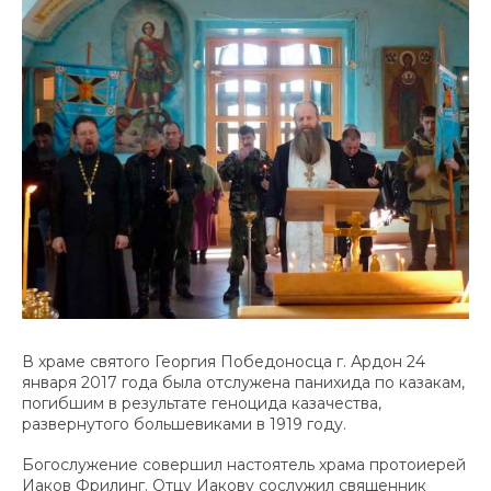
В храме святого Георгия Победоносца г. Ардон 24
января 2017 года была отслужена панихида по казакам,
погибшим в результате геноцида казачества,
развернутого большевиками в 1919 году.
Богослужение совершил настоятель храма протоиерей
Иаков Фрилинг. Отцу Иакову сослужил священник