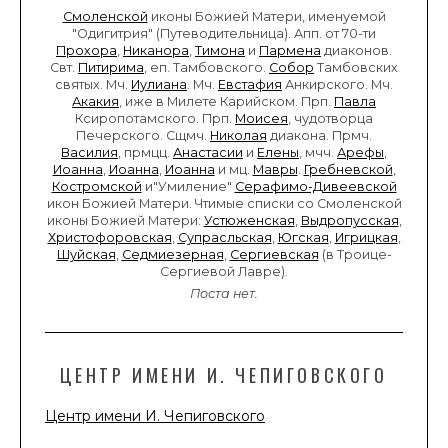
Смоленской
иконы Божией Матери, именуемой
"Одигитрия" (Путеводительница). Апп. от 70-ти
Прохора
,
Никанора
,
Тимона
и
Пармена
диаконов.
Свт.
Питирима
, еп. Тамбовского.
Собор
Тамбовских
святых. Мч.
Иулиана
. Мч.
Евстафия
Анкирского. Мч.
Акакия
, иже в Милете Карийском. Прп.
Павла
Ксиропотамского. Прп.
Моисея
, чудотворца
Печерского. Сщмч.
Николая
диакона. Прмч.
Василия
, прмцц.
Анастасии
и
Елены
, мчч.
Арефы
,
Иоанна
,
Иоанна
,
Иоанна
и мц.
Мавры
.
Гребневской
,
Костромской
и"Умиление"
Серафимо-Дивеевской
икон Божией Матери. Чтимые списки со Смоленской
иконы Божией Матери:
Устюженская
,
Выдропусская
,
Христофоровская
,
Супрасльская
,
Югская
,
Игрицкая
,
Шуйская
,
Седмиезерная
,
Сергиевская
(в Троице-
Сергиевой Лавре).
Поста нет.
ЦЕНТР ИМЕНИ И. ЧЕПИГОВСКОГО
Центр имени И. Чепиговского