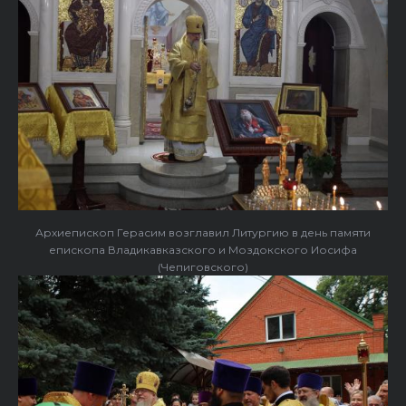
Архиепископ Герасим возглавил Литургию в день памяти
епископа Владикавказского и Моздокского Иосифа
(Чепиговского)