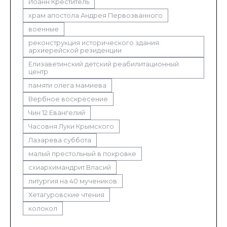
Иоанн Креститель
храм апостола Андрея Первозванного
военные
реконструкция исторического здания
архиерейской резиденции
Елизаветинский детский реабилитационный
центр
памяти олега мамиева
Вербное воскресение
Чин 12 Евангелий
Часовня Луки Крымского
Лазарева суббота
малый престольный в покровке
схиархимандрит Власий
литургия на 40 мучеников
Хетагуровские чтения
колокол