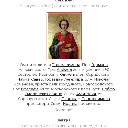
Сегодня,
9 августа 2026 г. ( 27 июля ст.ст.), воскресенье.
Вмч. и целителя
Пантелеимона
. Прп.
Германа
Аляскинского. Прп.
Анфисы
исп., игумении и 90
сестер ее. Равноапп.
Климента
, еп. Охридского,
Наума
,
Саввы
,
Горазда
и
Ангеляра
. Блж.
Николая
Кочанова, Христа ради юродивого, Новгородского.
Свт.
Иоасафа
, митр. Московского и всея Руси.
Собор
Смоленских святых
. Сщмч.
Амвросия
, еп.
Сарапульского. Сщмч.
Платона
и
Пантелеимона
пресвитера. Сщмч.
Иоанна
пресвитера.
Поста нет.
Завтра,
10 августа 2026 г. ( 28 июля ст.ст.), понедельник.