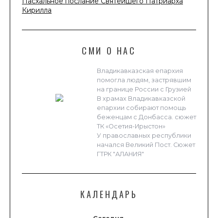
Пасхальное послание Святейшего Патриарха
Кирилла
СМИ О НАС
Владикавказская епархия
помогла людям, застрявшим
на границе России с Грузией
В храмах Владикавказской
епархии собирают помощь
беженцам с Донбасса. сюжет
ТК «Осетия-Ирыстон»
У православных республики
начался Великий Пост. Сюжет
ГТРК "АЛАНИЯ"
КАЛЕНДАРЬ