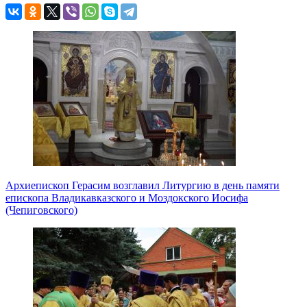
Архиепископ Герасим возглавил Литургию в день памяти
епископа Владикавказского и Моздокского Иосифа
(Чепиговского)