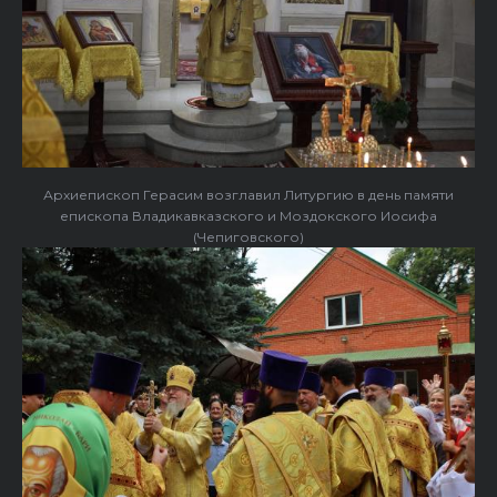
Архиепископ Герасим возглавил Литургию в день памяти
епископа Владикавказского и Моздокского Иосифа
(Чепиговского)