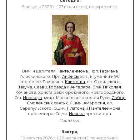
Сегодня,
9 августа 2026 г. ( 27 июля ст.ст.), воскресенье.
Вмч. и целителя
Пантелеимона
. Прп.
Германа
Аляскинского. Прп.
Анфисы
исп., игумении и 90
сестер ее. Равноапп.
Климента
, еп. Охридского,
Наума
,
Саввы
,
Горазда
и
Ангеляра
. Блж.
Николая
Кочанова, Христа ради юродивого, Новгородского.
Свт.
Иоасафа
, митр. Московского и всея Руси.
Собор
Смоленских святых
. Сщмч.
Амвросия
, еп.
Сарапульского. Сщмч.
Платона
и
Пантелеимона
пресвитера. Сщмч.
Иоанна
пресвитера.
Поста нет.
Завтра,
10 августа 2026 г. ( 28 июля ст.ст.), понедельник.