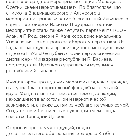
прошло очередное мероприятие-акция «Молодёжь
Осетии, скажи наркотикам: нет». По благословению
епископа Владикавказского и Аланского в
мероприятии принял участие благочинный Ильинского
округа протоиерей Василий Шауэрман. Гостями
мероприятия стали также депутаты парламента РСО –
Алания Г. Родионов и Р. Хамикоев, врио начальника
Управления по контролю за оборотом наркотиков Дз.
Гадзаов, заведующая организационно-методическим
отделом ГБУЗ «Республиканский наркологический
диспансер» Минздрава республики Р. Басиева,
председатель Духовного управления мусульман
республики Х. Гацалов.
Инициатором проведения мероприятия, как и прежде,
выступил благотворительный фонд «Спасательный
круг». Фонд активно занимается помощью людям,
находящимся в алкогольной и наркотической
зависимости, а также детям из неблагополучных семей.
Создателем и бессменным руководителем фонда
является Геннадий Дзгоев.
Открывая программу, ведущий, педагог
дополнительного образования колледжа Казбек