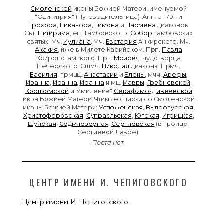
Смоленской
иконы Божией Матери, именуемой
"Одигитрия" (Путеводительница). Апп. от 70-ти
Прохора
,
Никанора
,
Тимона
и
Пармена
диаконов.
Свт.
Питирима
, еп. Тамбовского.
Собор
Тамбовских
святых. Мч.
Иулиана
. Мч.
Евстафия
Анкирского. Мч.
Акакия
, иже в Милете Карийском. Прп.
Павла
Ксиропотамского. Прп.
Моисея
, чудотворца
Печерского. Сщмч.
Николая
диакона. Прмч.
Василия
, прмцц.
Анастасии
и
Елены
, мчч.
Арефы
,
Иоанна
,
Иоанна
,
Иоанна
и мц.
Мавры
.
Гребневской
,
Костромской
и"Умиление"
Серафимо-Дивеевской
икон Божией Матери. Чтимые списки со Смоленской
иконы Божией Матери:
Устюженская
,
Выдропусская
,
Христофоровская
,
Супрасльская
,
Югская
,
Игрицкая
,
Шуйская
,
Седмиезерная
,
Сергиевская
(в Троице-
Сергиевой Лавре).
Поста нет.
ЦЕНТР ИМЕНИ И. ЧЕПИГОВСКОГО
Центр имени И. Чепиговского