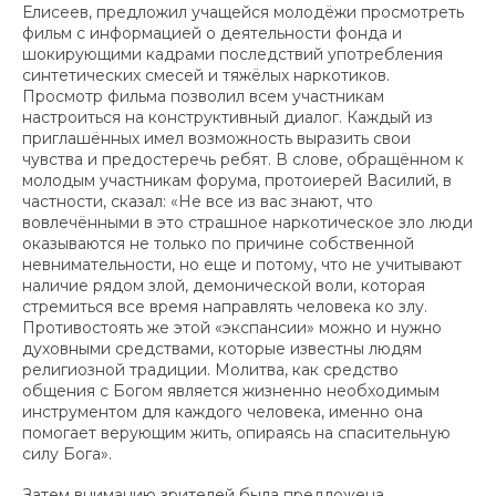
Елисеев, предложил учащейся молодёжи просмотреть
фильм с информацией о деятельности фонда и
шокирующими кадрами последствий употребления
синтетических смесей и тяжёлых наркотиков.
Просмотр фильма позволил всем участникам
настроиться на конструктивный диалог. Каждый из
приглашённых имел возможность выразить свои
чувства и предостеречь ребят. В слове, обращённом к
молодым участникам форума, протоиерей Василий, в
частности, сказал: «Не все из вас знают, что
вовлечёнными в это страшное наркотическое зло люди
оказываются не только по причине собственной
невнимательности, но еще и потому, что не учитывают
наличие рядом злой, демонической воли, которая
стремиться все время направлять человека ко злу.
Противостоять же этой «экспансии» можно и нужно
духовными средствами, которые известны людям
религиозной традиции. Молитва, как средство
общения с Богом является жизненно необходимым
инструментом для каждого человека, именно она
помогает верующим жить, опираясь на спасительную
силу Бога».
Затем вниманию зрителей была предложена