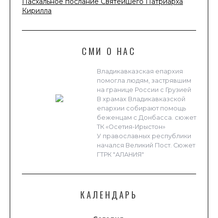
Пасхальное послание Святейшего Патриарха
Кирилла
СМИ О НАС
Владикавказская епархия
помогла людям, застрявшим
на границе России с Грузией
В храмах Владикавказской
епархии собирают помощь
беженцам с Донбасса. сюжет
ТК «Осетия-Ирыстон»
У православных республики
начался Великий Пост. Сюжет
ГТРК "АЛАНИЯ"
КАЛЕНДАРЬ