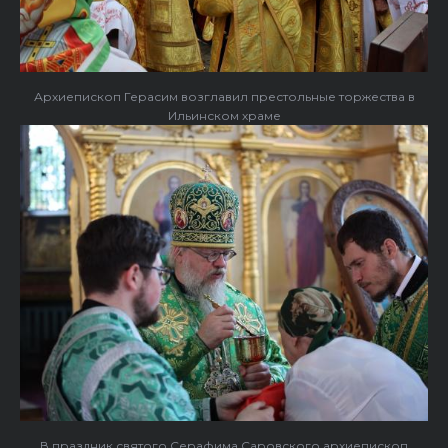
Архиепископ Герасим возглавил престольные торжества в
Ильинском храме
В праздник святого Серафима Саровского архиепископ