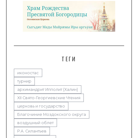
ТЕГИ
иконостас
турнир
архимандрит Ипполит (Халин)
XII Свято-Георгиевские Чтения
церковь и государство
Благочиние Моздокского округа
воздушный облет
Р.А. Силантьев