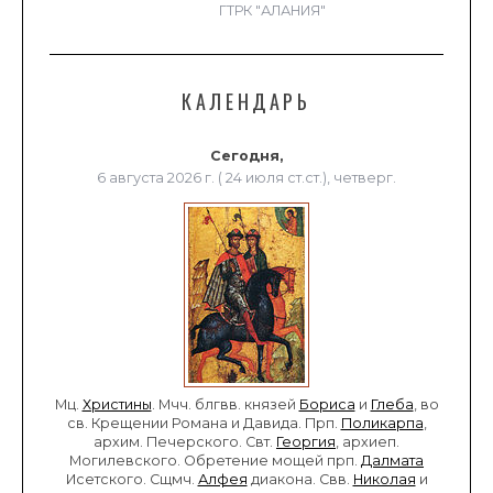
ГТРК "АЛАНИЯ"
КАЛЕНДАРЬ
Сегодня,
6 августа 2026 г. ( 24 июля ст.ст.), четверг.
Мц.
Христины
. Мчч. блгвв. князей
Бориса
и
Глеба
, во
св. Крещении Романа и Давида. Прп.
Поликарпа
,
архим. Печерского. Свт.
Георгия
, архиеп.
Могилевского. Обретение мощей прп.
Далмата
Исетского. Сщмч.
Алфея
диакона. Свв.
Николая
и