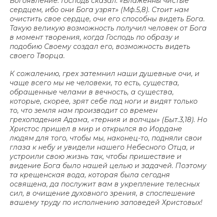
Богоявление. Господь сказал: «Блаженны чистые
сердцем, ибо они Бога узрят» (Мф.5,8). Стоит нам
очистить свое сердце, очи его способны видеть Бога.
Такую великую возможность получил человек от Бога
в момент творения, когда Господь по образу и
подобию Своему создал его, возможность видеть
своего Творца.
К сожалению, грех затемнил наши душевные очи, и
чаще всего мы не человеки, то есть, существа,
обращенные челами в вечность, а существа,
которые, скорее, зрят себе под ноги и видят только
то, что земля нам производит со времен
грехопадения Адама, «терния и волчцы» (Быт.3,18). Но
Христос пришел в мир и открылся во Иордане
людям для того, чтобы мы, наконец-то, подняли свои
глаза к небу и увидели нашего Небесного Отца, и
устроили свою жизнь так, чтобы пришествие и
видение Бога было нашей целью и задачей. Поэтому
та крещенская вода, которая была сегодня
освящена, да послужит вам в укрепление телесных
сил, в очищение духовного зрения, в споспешение
вашему труду по исполнению заповедей Христовых!