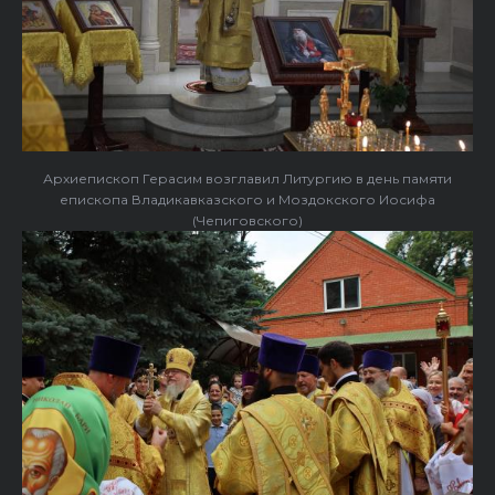
Архиепископ Герасим возглавил Литургию в день памяти
епископа Владикавказского и Моздокского Иосифа
(Чепиговского)