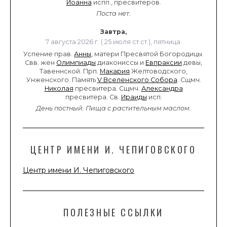
Иоанна
испп., пресвитеров.
Поста нет.
Завтра,
7 августа 2026 г. ( 25 июля ст.ст.), пятница.
Успение прав.
Анны
, матери Пресвятой Богородицы.
Свв. жен
Олимпиады
диакониссы и
Евпраксии
девы,
Тавеннской. Прп.
Макария
Желтоводского,
Унженского. Память
V Вселенского Собора
. Сщмч.
Николая
пресвитера. Сщмч.
Александра
пресвитера. Св.
Ираиды
исп.
День постный.
Пища с растительным маслом.
ЦЕНТР ИМЕНИ И. ЧЕПИГОВСКОГО
Центр имени И. Чепиговского
ПОЛЕЗНЫЕ ССЫЛКИ