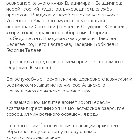
равноапостольного князя Владимира г. Владимира;
иерей Георгий Кудзагов, руководитель службы
протокола Владикавказской епархии; насельники
Успенского Аланского мужского монастыря
иеромонахи Савватий (Томаев) и Онуфрий (Юмашев),
клирики кафедрального собора вмч. Георгия
Победоносца г. Владикавказа диаконы Николай
Селегеенко, Петр Евстафьев, Валерий Бобылев и
Георгий Тедеев.
Проповедь перед причастием произнес иеромонах
Онуфрий (Юмашев).
Богослужебные песнопения на церковно-славянском и
осетинском языках исполнил хор Аланского
Богоявленского женского монастыря.
По заамвонной молитве архиепископ Герасим
возглавил крестный ход на монастырское озеро, где
совершил чин великого освящения воды.
По окончании богослужения правящий архиерей
обратился к духовенству и верующим с
архипастырским словом: