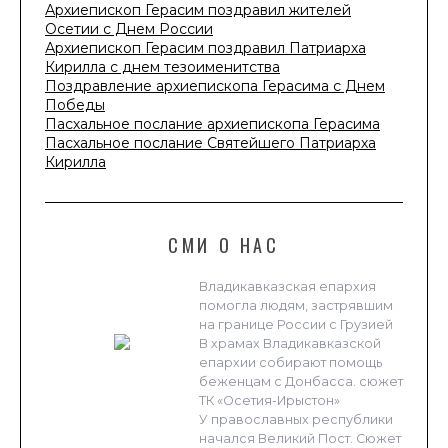
Архиепископ Герасим поздравил жителей
Осетии с Днем России
Архиепископ Герасим поздравил Патриарха
Кирилла с днем тезоименитства
Поздравление архиепископа Герасима с Днем
Победы
Пасхальное послание архиепископа Герасима
Пасхальное послание Святейшего Патриарха
Кирилла
СМИ О НАС
Владикавказская епархия
помогла людям, застрявшим
на границе России с Грузией
В храмах Владикавказской
епархии собирают помощь
беженцам с Донбасса. сюжет
ТК «Осетия-Ирыстон»
У православных республики
начался Великий Пост. Сюжет