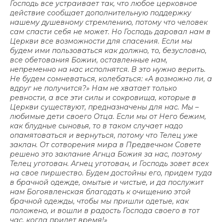
Господь все устраивает так, что любое церковное
действие сообщает дополнительную поддержку
нашему душевному стремлению, потому что человек
сам спасти себя не может. Но Господь даровал нам в
Церкви все возможности для спасения. Если мы
будем ими пользоваться как должно, то, безусловно,
все обетования Божии, оставленные нам,
непременно на нас исполнятся. В это нужно верить.
Не будем сомневаться, колебаться: «А возможно ли, а
вдруг не получится?» Нам не хватает только
ревности, а все эти силы и сокровища, которые в
Церкви существуют, предназначены для нас. Мы –
любимые дети своего Отца. Если мы от Него бежим,
как блудные сыновья, то в таком случает надо
опамятоваться и вернуться, потому что Телец уже
заклан. От сотворения мира в Предвечном Совете
решено это заклание Агнца Божия за нас, поэтому
Телец уготован. Агнец уготован, и Господь зовет всех
на свое пиршество. Будем достойны его, придем туда
в брачной одежде, омытые и чистые, и да послужит
нам Богоявленская благодать к очищению этой
брачной одежды, чтобы мы пришли одетые, как
положено, и вошли в радость Господа своего в тот
час, когда придет время!»