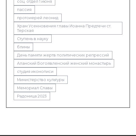
соц. отдел 1 июня
пассия
протоиерей леонид
Храм Усекновения главы Иоанна Предтечи ст.
Терская
Ступень в науку
блины
День памяти жертв политических репрессий
Аланский Богоявленский женский монастырь
студия иконописи
Министерство культуры
Мемориал Славы
Радоница 2023