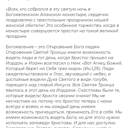
«Всех, кто собрался в эту святую ночь в
Богоявленском Аланском монастыре, сердечно
поздравляю с престольным праздником нашей
женской обители! Это особенное торжество, когда в
монастыре совершается престол на такой великий
праздник.
Богоявление – это Откровение Бога людям.
Откровение Святой Троицы имели возможность
видеть люди в тот день, когда Христос пришел на
Иордан, и Иоанн возгласил о Нем: «Вот Агнец Божий,
Который берет на Себя грех мира» (Ин.1,29). Люди
свидетельствовали и Глас, звучавший с небес, и
достойные видели Духа Святого в виде голубя,
парящего над главой Иисуса. Вся Святая Троица
явилась в этот день на Иордане. Счастливы были те,
которые видели Христа своими очами! Мы не
несчастнее их, потому что Христос теперь с нами
всегда и вовек, и мы каждый день имеем
возможность причащаться, принимать Его в себя. Мы
имеем возможность видеть Бога, но для этого нужно
исполнять заповеди Христовы. И для нас доступно