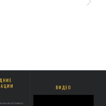
ДНИЕ
КАЦИИ
ВИДЕО
Герасим возглавил престольные торжества в Ильинском храме
асим возглавил