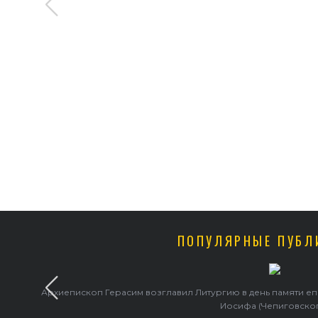
ПОПУЛЯРНЫЕ ПУБЛ
Архиепископ Герасим возглавил Литургию в день памяти е
Иосифа (Чепиговско