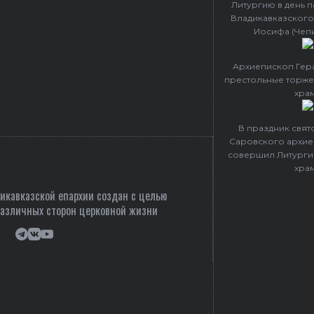
Литургию в день 
Владикавказского
Иосифа (Чеп
Архиепископ Гер
престольные торже
хра
В праздник свя
Саровского архие
совершил Литурги
хра
кавказской епархии создан c целью
различных сторон церковной жизни