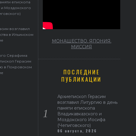
памяти епископа
 и Моздокского
иговского)
асим возглавил
ства в Ильинском
ме
МОНАШЕСТВО. ЯПОНИЯ.
МИССИЯ
того Серафима
пископ Герасим
ю в Покровском
ПОСЛЕДНИЕ
ме
ПУБЛИКАЦИИ
Архиепископ Герасим
возглавил Литургию в день
памяти епископа
Владикавказского и
Моздокского Иосифа
(Чепиговского)
06 августа, 2026