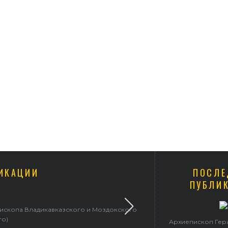
ИКАЦИИ
ПОСЛЕ
ПУБЛИ
пископа Владикавказского и Моздокского
Архиепископ 
го)
Архиепископ Гер