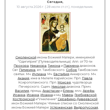
Сегодня,
10 августа 2026 г. ( 28 июля ст.ст.), понедельник.
Смоленской
иконы Божией Матери, именуемой
"Одигитрия" (Путеводительница). Апп. от 70-ти
Прохора
,
Никанора
,
Тимона
и
Пармена
диаконов.
Свт.
Питирима
, еп. Тамбовского.
Собор
Тамбовских
святых. Мч.
Иулиана
. Мч.
Евстафия
Анкирского. Мч.
Акакия
, иже в Милете Карийском. Прп.
Павла
Ксиропотамского. Прп.
Моисея
, чудотворца
Печерского. Сщмч.
Николая
диакона. Прмч.
Василия
, прмцц.
Анастасии
и
Елены
, мчч.
Арефы
,
Иоанна
,
Иоанна
,
Иоанна
и мц.
Мавры
.
Гребневской
,
Костромской
и"Умиление"
Серафимо-Дивеевской
икон Божией Матери. Чтимые списки со Смоленской
иконы Божией Матери:
Устюженская
,
Выдропусская
,