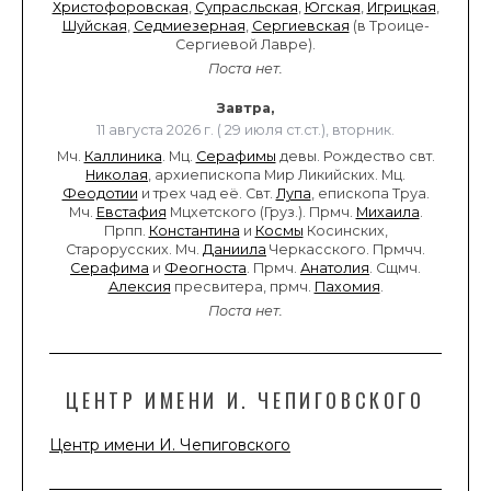
Христофоровская
,
Супрасльская
,
Югская
,
Игрицкая
,
Шуйская
,
Седмиезерная
,
Сергиевская
(в Троице-
Сергиевой Лавре).
Поста нет.
Завтра,
11 августа 2026 г. ( 29 июля ст.ст.), вторник.
Мч.
Каллиника
. Мц.
Серафимы
девы. Рождество свт.
Николая
, архиепископа Мир Ликийских. Мц.
Феодотии
и трех чад её. Свт.
Лупа
, епископа Труа.
Мч.
Евстафия
Мцхетского (Груз.). Прмч.
Михаила
.
Прпп.
Константина
и
Космы
Косинских,
Старорусских. Мч.
Даниила
Черкасского. Прмчч.
Серафима
и
Феогноста
. Прмч.
Анатолия
. Сщмч.
Алексия
пресвитера, прмч.
Пахомия
.
Поста нет.
ЦЕНТР ИМЕНИ И. ЧЕПИГОВСКОГО
Центр имени И. Чепиговского