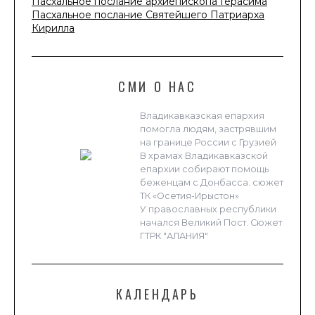
Пасхальное послание архиепископа Герасима
Пасхальное послание Святейшего Патриарха
Кирилла
СМИ О НАС
Владикавказская епархия
помогла людям, застрявшим
на границе России с Грузией
В храмах Владикавказской
епархии собирают помощь
беженцам с Донбасса. сюжет
ТК «Осетия-Ирыстон»
У православных республики
начался Великий Пост. Сюжет
ГТРК "АЛАНИЯ"
КАЛЕНДАРЬ