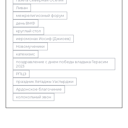
газета Северная Осетия
Ливан
межрелигиозный форум
день ВМФ
круглый стол
иеромонах Иосиф (Джиоев)
Новомученики
катехизис
поздравление с днем победы владыка Герасим
2023
РПЦЗ
праздник Хетаджы Уастырджи
Ардонское благочиние
колокольный звон