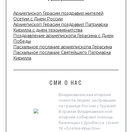
Архиепископ Герасим поздравил жителей
Осетии с Днем России
Архиепископ Герасим поздравил Патриарха
Кирилла с днем тезоименитства
Поздравление архиепископа Герасима с Днем
Победы
Пасхальное послание архиепископа Герасима
Пасхальное послание Святейшего Патриарха
Кирилла
СМИ О НАС
Владикавказская епархия
помогла людям, застрявшим
на границе России с Грузией
В храмах Владикавказской
епархии собирают помощь
беженцам с Донбасса. сюжет
ТК «Осетия-Ирыстон»