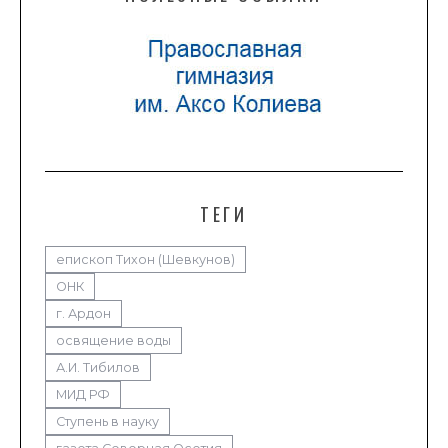
ТЕГИ
епископ Тихон (Шевкунов)
ОНК
г. Ардон
освящение воды
А.И. Тибилов
МИД РФ
Ступень в науку