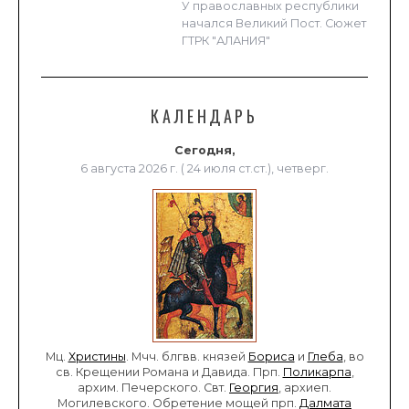
У православных республики
начался Великий Пост. Сюжет
ГТРК "АЛАНИЯ"
КАЛЕНДАРЬ
Сегодня,
6 августа 2026 г. ( 24 июля ст.ст.), четверг.
Мц.
Христины
. Мчч. блгвв. князей
Бориса
и
Глеба
, во
св. Крещении Романа и Давида. Прп.
Поликарпа
,
архим. Печерского. Свт.
Георгия
, архиеп.
Могилевского. Обретение мощей прп.
Далмата