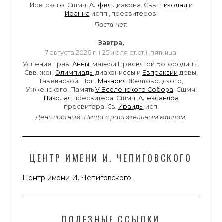
Исетского. Сщмч.
Алфея
диакона. Свв.
Николая
и
Иоанна
испп., пресвитеров.
Поста нет.
Завтра,
7 августа 2026 г. ( 25 июля ст.ст.), пятница.
Успение прав.
Анны
, матери Пресвятой Богородицы.
Свв. жен
Олимпиады
диакониссы и
Евпраксии
девы,
Тавеннской. Прп.
Макария
Желтоводского,
Унженского. Память
V Вселенского Собора
. Сщмч.
Николая
пресвитера. Сщмч.
Александра
пресвитера. Св.
Ираиды
исп.
День постный.
Пища с растительным маслом.
ЦЕНТР ИМЕНИ И. ЧЕПИГОВСКОГО
Центр имени И. Чепиговского
ПОЛЕЗНЫЕ ССЫЛКИ