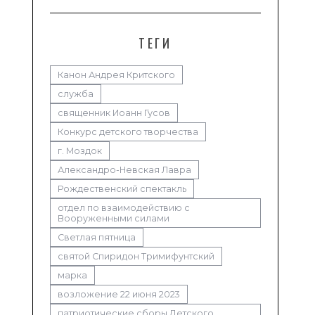
ТЕГИ
Канон Андрея Критского
служба
священник Иоанн Гусов
Конкурс детского творчества
г. Моздок
Александро-Невская Лавра
Рождественский спектакль
отдел по взаимодействию с
Вооруженными силами
Светлая пятница
святой Спиридон Тримифунтский
марка
возложение 22 июня 2023
патриотические сборы Детского