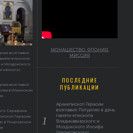
МОНАШЕСТВО. ЯПОНИЯ.
асим возглавил
МИССИЯ
памяти епископа
 и Моздокского
иговского)
ПОСЛЕДНИЕ
асим возглавил
ПУБЛИКАЦИИ
ства в Ильинском
ме
Архиепископ Герасим
возглавил Литургию в день
того Серафима
памяти епископа
пископ Герасим
Владикавказского и
ю в Покровском
Моздокского Иосифа
ме
(Чепиговского)