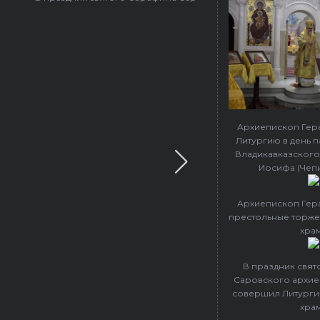
Архиепископ Гер
Литургию в день 
Владикавказского
Иосифа (Чеп
Архиепископ Гер
престольные торже
хра
В праздник свя
Саровского архие
совершил Литурги
хра