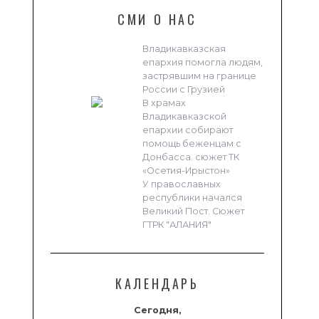
СМИ О НАС
Владикавказская
епархия помогла людям,
застрявшим на границе
России с Грузией
В храмах
Владикавказской
епархии собирают
помощь беженцам с
Донбасса. сюжет ТК
«Осетия-Ирыстон»
У православных
республики начался
Великий Пост. Сюжет
ГТРК "АЛАНИЯ"
КАЛЕНДАРЬ
Сегодня,