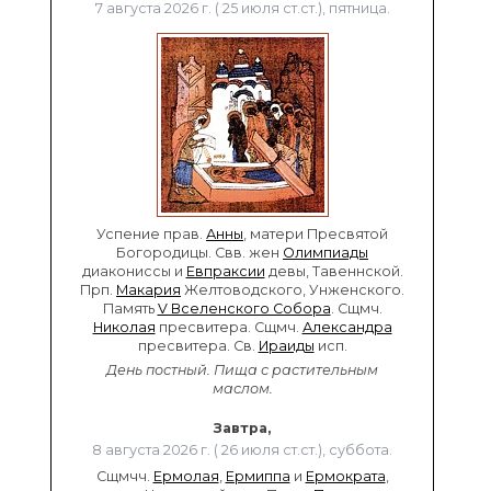
7 августа 2026 г. ( 25 июля ст.ст.), пятница.
Успение прав.
Анны
, матери Пресвятой
Богородицы. Свв. жен
Олимпиады
диакониссы и
Евпраксии
девы, Тавеннской.
Прп.
Макария
Желтоводского, Унженского.
Память
V Вселенского Собора
. Сщмч.
Николая
пресвитера. Сщмч.
Александра
пресвитера. Св.
Ираиды
исп.
День постный.
Пища с растительным
маслом.
Завтра,
8 августа 2026 г. ( 26 июля ст.ст.), суббота.
Сщмчч.
Ермолая
,
Ермиппа
и
Ермократа
,