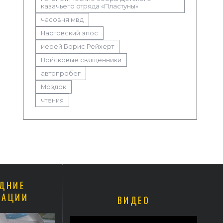
казачьего отряда «Пластуны»
часовня мвд
Нартовский эпос
иерей Борис Рейхерт
Войсковые священники
автопробег
Моздок
чтения
ДНИЕ
КАЦИИ
ВИДЕО