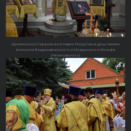
Архиепископ Герасим возглавил Литургию в день памяти
епископа Владикавказского и Моздокского Иосифа
(Чепиговского)