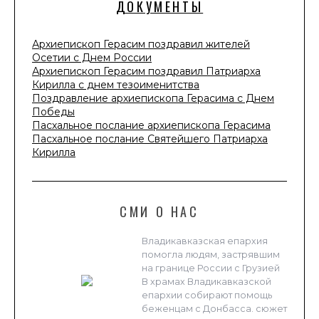
ДОКУМЕНТЫ
Архиепископ Герасим поздравил жителей
Осетии с Днем России
Архиепископ Герасим поздравил Патриарха
Кирилла с днем тезоименитства
Поздравление архиепископа Герасима с Днем
Победы
Пасхальное послание архиепископа Герасима
Пасхальное послание Святейшего Патриарха
Кирилла
СМИ О НАС
Владикавказская епархия
помогла людям, застрявшим
на границе России с Грузией
В храмах Владикавказской
епархии собирают помощь
беженцам с Донбасса. сюжет