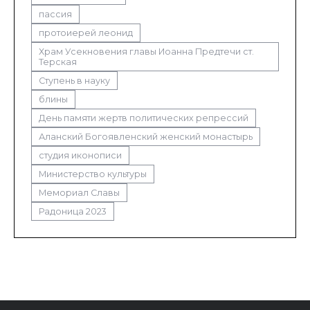
пассия
протоиерей леонид
Храм Усекновения главы Иоанна Предтечи ст.
Терская
Ступень в науку
блины
День памяти жертв политических репрессий
Аланский Богоявленский женский монастырь
студия иконописи
Министерство культуры
Мемориал Славы
Радоница 2023