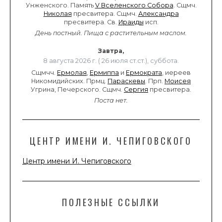
Унженского. Память
V Вселенского Собора
. Сщмч.
Николая
пресвитера. Сщмч.
Александра
пресвитера. Св.
Ираиды
исп.
День постный.
Пища с растительным маслом.
Завтра,
8 августа 2026 г. ( 26 июля ст.ст.), суббота.
Сщмчч.
Ермолая
,
Ермиппа
и
Ермократа
, иереев
Никомидийских. Прмц.
Параскевы
. Прп.
Моисея
Угрина, Печерского. Сщмч.
Сергия
пресвитера.
Поста нет.
ЦЕНТР ИМЕНИ И. ЧЕПИГОВСКОГО
Центр имени И. Чепиговского
ПОЛЕЗНЫЕ ССЫЛКИ