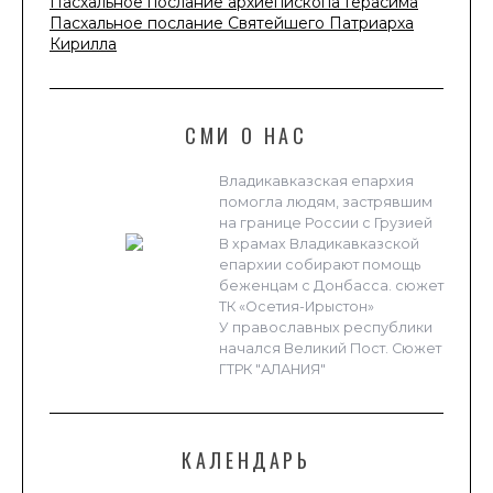
Пасхальное послание архиепископа Герасима
Пасхальное послание Святейшего Патриарха
Кирилла
СМИ О НАС
Владикавказская епархия
помогла людям, застрявшим
на границе России с Грузией
В храмах Владикавказской
епархии собирают помощь
беженцам с Донбасса. сюжет
ТК «Осетия-Ирыстон»
У православных республики
начался Великий Пост. Сюжет
ГТРК "АЛАНИЯ"
КАЛЕНДАРЬ