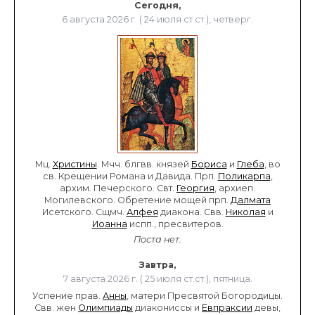
Сегодня,
6 августа 2026 г. ( 24 июля ст.ст.), четверг.
Мц.
Христины
. Мчч. блгвв. князей
Бориса
и
Глеба
, во
св. Крещении Романа и Давида. Прп.
Поликарпа
,
архим. Печерского. Свт.
Георгия
, архиеп.
Могилевского. Обретение мощей прп.
Далмата
Исетского. Сщмч.
Алфея
диакона. Свв.
Николая
и
Иоанна
испп., пресвитеров.
Поста нет.
Завтра,
7 августа 2026 г. ( 25 июля ст.ст.), пятница.
Успение прав.
Анны
, матери Пресвятой Богородицы.
Свв. жен
Олимпиады
диакониссы и
Евпраксии
девы,