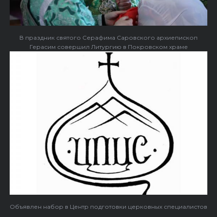
В праздник святого Серафима Саровского архиепископ
Герасим совершил Литургию в Покровском храме
Объявлен набор в Центр подготовки церковных специалистов