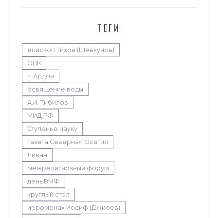
ТЕГИ
епископ Тихон (Шевкунов)
ОНК
г. Ардон
освящение воды
А.И. Тибилов
МИД РФ
Ступень в науку
газета Северная Осетия
Ливан
межрелигиозный форум
день ВМФ
круглый стол
иеромонах Иосиф (Джиоев)