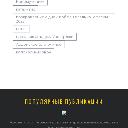
Новомученики
катехизис
поздравление с днем победы владыка Герасим
2023
РПЦЗ
праздник Хетаджы Уастырджи
Ардонское благочиние
колокольный звон
ПОПУЛЯРНЫЕ ПУБЛИКАЦИИ
Архиепископ Герасим возглавил престольные торжества в
Ильинском храме