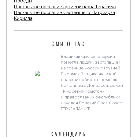
Победы
Пасхальное послание архиепископа Герасима
Пасхальное послание Святейшего Патриарха
Кирилла
СМИ О НАС
Владикавказская епархия
помогла людям, застрявшим
на границе России с Грузией
В храмах Владикавказской
епархии собирают помощь
беженцам с Донбасса. сюжет
ТК «Осетия-Ирыстон»
У православных республики
начался Великий Пост. Сюжет
ГТРК "АЛАНИЯ"
КАЛЕНДАРЬ