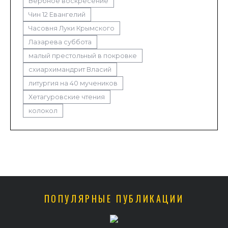
Вербное воскресение
Чин 12 Евангелий
Часовня Луки Крымского
Лазарева суббота
малый престольный в покровке
схиархимандрит Власий
литургия на 40 мучеников
Хетагуровские чтения
колокол
ПОПУЛЯРНЫЕ ПУБЛИКАЦИИ