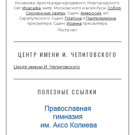
Кочанова, Христа ради юродивого, Новгородского.
Свт.
Иоасафа
, митр. Московского и всея Руси.
Собор
Смоленских святых
. Сщмч.
Амвросия
, еп.
Сарапульского. Сщмч.
Платона
и
Пантелеимона
пресвитера. Сщмч.
Иоанна
пресвитера.
Поста нет.
ЦЕНТР ИМЕНИ И. ЧЕПИГОВСКОГО
Центр имени И. Чепиговского
ПОЛЕЗНЫЕ ССЫЛКИ