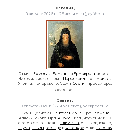
Сегодня,
8 августа 2026 г. ( 26 июля ст.ст.), суббота.
Сщмчч.
Ермолая
,
Ермиппа
и
Ермократа
, иереев
Никомидийских. Прмц.
Параскевы
. Прп.
Моисея
Угрина, Печерского. Сщмч.
Сергия
пресвитера.
Поста нет.
Завтра,
9 августа 2026 г. ( 27 июля ст.ст.), воскресенье.
Вмч. и целителя
Пантелеимона
. Прп.
Германа
Аляскинского. Прп.
Анфисы
исп., игумении и 90
сестер ее. Равноапп.
Климента
, еп. Охридского,
Наума
,
Саввы
,
Горазда
и
Ангеляра
. Блж.
Николая