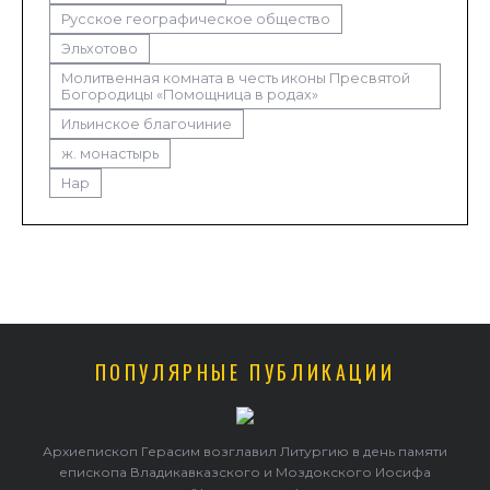
Русское географическое общество
Эльхотово
Молитвенная комната в честь иконы Пресвятой
Богородицы «Помощница в родах»
Ильинское благочиние
ж. монастырь
Нар
ПОПУЛЯРНЫЕ ПУБЛИКАЦИИ
Архиепископ Герасим возглавил Литургию в день памяти
епископа Владикавказского и Моздокского Иосифа