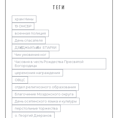
ТЕГИ
храм Нины
19 ОМСБР
военная полиция
День спасателя
ДЗӔУДЖЫХЪӔУЫ ЕПАРХИ
Чин умовения ног
Часовня в честь Рождества Пресвятой
Богородицы
церемония награждения
ОВЦС
отдел религиозного образования
Благочиние Моздокского округа
День осетинского языка и культуры
перстольные торжества
о. Георгий Дзеранов