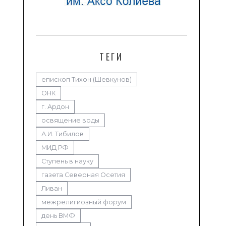
ТЕГИ
епископ Тихон (Шевкунов)
ОНК
г. Ардон
освящение воды
А.И. Тибилов
МИД РФ
Ступень в науку
газета Северная Осетия
Ливан
межрелигиозный форум
день ВМФ