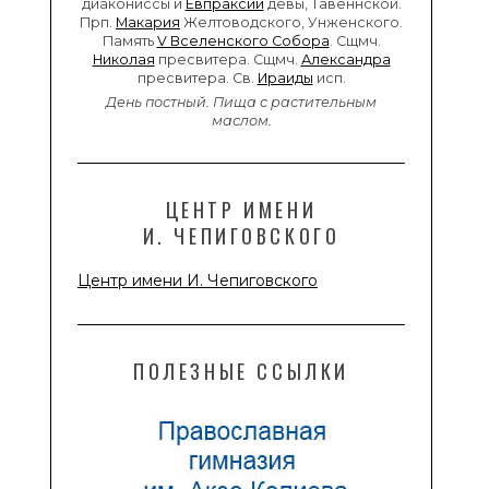
диакониссы и
Евпраксии
девы, Тавеннской.
Прп.
Макария
Желтоводского, Унженского.
Память
V Вселенского Собора
. Сщмч.
Николая
пресвитера. Сщмч.
Александра
пресвитера. Св.
Ираиды
исп.
День постный.
Пища с растительным
маслом.
ЦЕНТР ИМЕНИ
И. ЧЕПИГОВСКОГО
Центр имени И. Чепиговского
ПОЛЕЗНЫЕ ССЫЛКИ