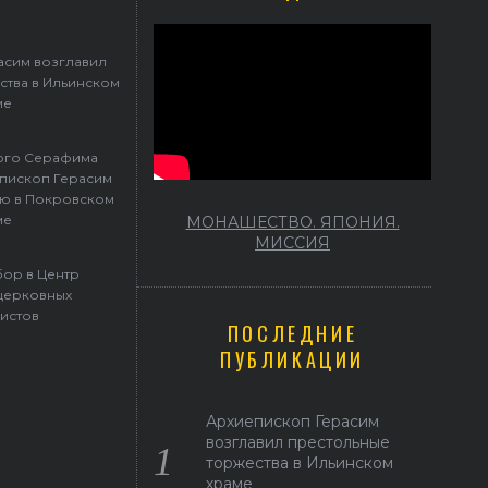
афима Саровского архиепископ Герасим совершил Литургию в Покр
храме
асим возглавил
ства в Ильинском
ме
того Серафима
пископ Герасим
ю в Покровском
ме
МОНАШЕСТВО. ЯПОНИЯ.
МИССИЯ
ор в Центр
церковных
истов
ПОСЛЕДНИЕ
ПУБЛИКАЦИИ
Архиепископ Герасим
возглавил престольные
торжества в Ильинском
храме