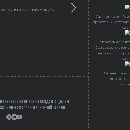
торжества в Ильинском храме
В праздник святого Сер
Архиепископ Гер
престольные торже
хра
В праздник свя
Саровского архие
совершил Литурги
хра
Объявлен наб
подготовки 
специал
кавказской епархии создан c целью
различных сторон церковной жизни