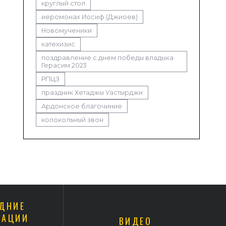
круглый стол
иеромонах Иосиф (Джиоев)
Новомученики
катехизис
поздравление с днем победы владыка
Герасим 2023
РПЦЗ
праздник Хетаджы Уастырджи
Ардонское благочиние
колокольный звон
ДНИЕ
КАЦИИ
ВИДЕО