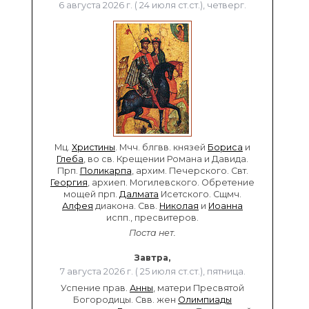
6 августа 2026 г. ( 24 июля ст.ст.), четверг.
Мц.
Христины
. Мчч. блгвв. князей
Бориса
и
Глеба
, во св. Крещении Романа и Давида.
Прп.
Поликарпа
, архим. Печерского. Свт.
Георгия
, архиеп. Могилевского. Обретение
мощей прп.
Далмата
Исетского. Сщмч.
Алфея
диакона. Свв.
Николая
и
Иоанна
испп., пресвитеров.
Поста нет.
Завтра,
7 августа 2026 г. ( 25 июля ст.ст.), пятница.
Успение прав.
Анны
, матери Пресвятой
Богородицы. Свв. жен
Олимпиады