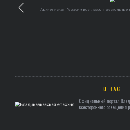
Архиепископ Герасим возглавил престольные 
О НАС
Официальный портал Влади
всестороннего освещения 