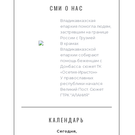
СМИ О НАС
Владикавказская
епархия помогла людям,
застрявшим на границе
России с Грузией
В храмах
Владикавказской
епархии собирают
помощь беженцам с
Донбасса. сюжет ТК
«Осетия-Ирыстон»
У православных
республики начался
Великий Пост. Сюжет
ГТРК "АЛАНИЯ"
КАЛЕНДАРЬ
Сегодня,