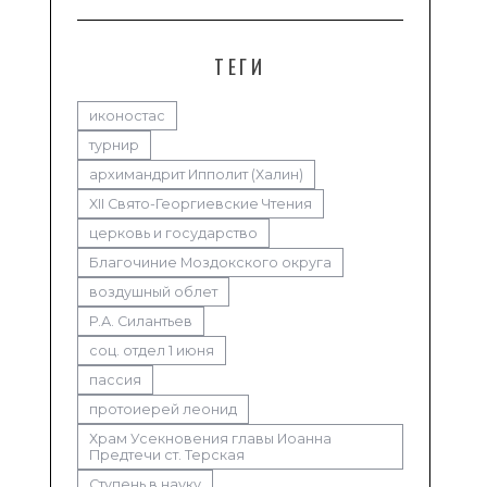
ТЕГИ
иконостас
турнир
архимандрит Ипполит (Халин)
XII Свято-Георгиевские Чтения
церковь и государство
Благочиние Моздокского округа
воздушный облет
Р.А. Силантьев
соц. отдел 1 июня
пассия
протоиерей леонид
Храм Усекновения главы Иоанна
Предтечи ст. Терская
Ступень в науку