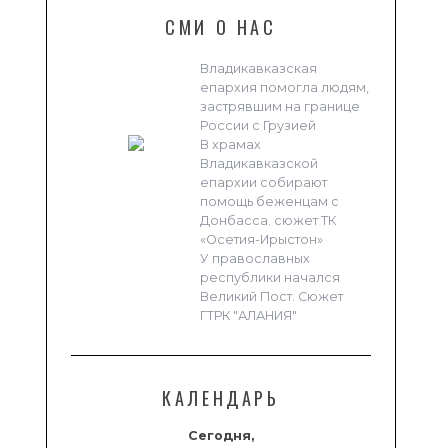
СМИ О НАС
Владикавказская
епархия помогла людям,
застрявшим на границе
России с Грузией
В храмах
Владикавказской
епархии собирают
помощь беженцам с
Донбасса. сюжет ТК
«Осетия-Ирыстон»
У православных
республики начался
Великий Пост. Сюжет
ГТРК "АЛАНИЯ"
КАЛЕНДАРЬ
Сегодня,