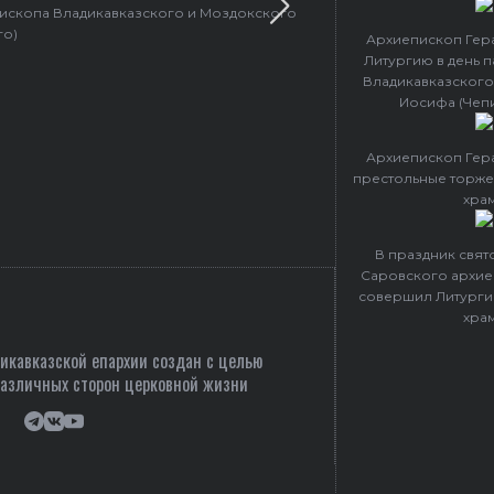
пископа Владикавказского и Моздокского
Архиепископ 
го)
Архиепископ Гер
Литургию в день 
Владикавказского
Иосифа (Чеп
Архиепископ Гер
престольные торже
хра
В праздник свя
Саровского архие
совершил Литурги
хра
кавказской епархии создан c целью
различных сторон церковной жизни