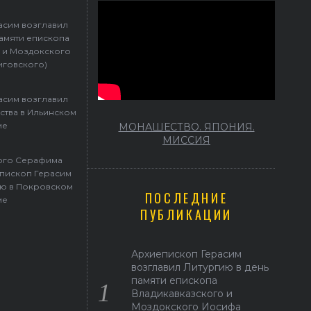
Герасим возглавил престольные торжества в Ильинском храме
асим возглавил
памяти епископа
 и Моздокского
иговского)
асим возглавил
ства в Ильинском
ме
МОНАШЕСТВО. ЯПОНИЯ.
МИССИЯ
того Серафима
пископ Герасим
ю в Покровском
ПОСЛЕДНИЕ
ме
ПУБЛИКАЦИИ
Архиепископ Герасим
возглавил Литургию в день
памяти епископа
Владикавказского и
Моздокского Иосифа