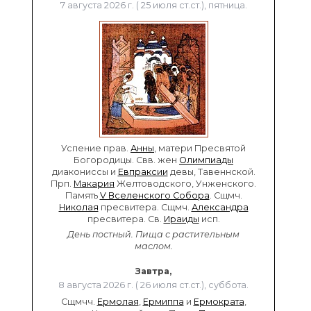
7 августа 2026 г. ( 25 июля ст.ст.), пятница.
Успение прав.
Анны
, матери Пресвятой
Богородицы. Свв. жен
Олимпиады
диакониссы и
Евпраксии
девы, Тавеннской.
Прп.
Макария
Желтоводского, Унженского.
Память
V Вселенского Собора
. Сщмч.
Николая
пресвитера. Сщмч.
Александра
пресвитера. Св.
Ираиды
исп.
День постный.
Пища с растительным
маслом.
Завтра,
8 августа 2026 г. ( 26 июля ст.ст.), суббота.
Сщмчч.
Ермолая
,
Ермиппа
и
Ермократа
,