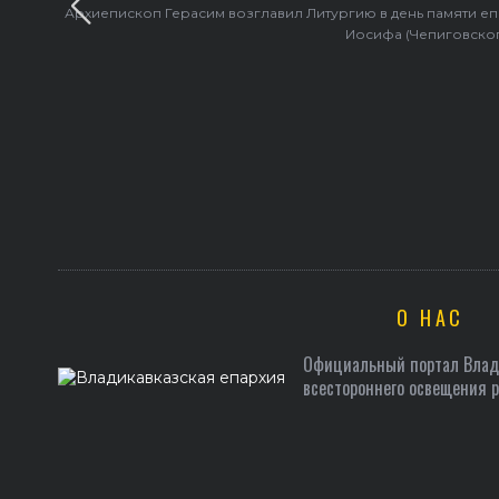
Архиепископ Герасим возглавил Литургию в день памяти е
Иосифа (Чепиговско
О НАС
Официальный портал Влади
всестороннего освещения 