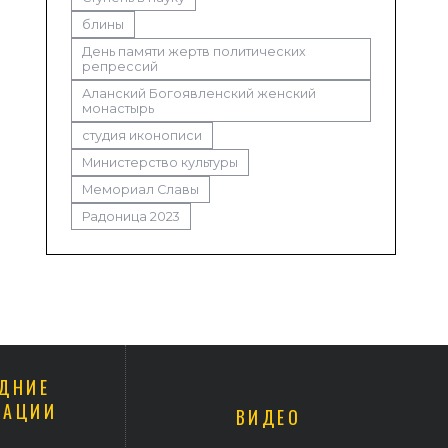
блины
День памяти жертв политических
репрессий
Аланский Богоявленский женский
монастырь
студия иконописи
Министерство культуры
Мемориал Славы
Радоница 2023
ДНИЕ
КАЦИИ
ВИДЕО