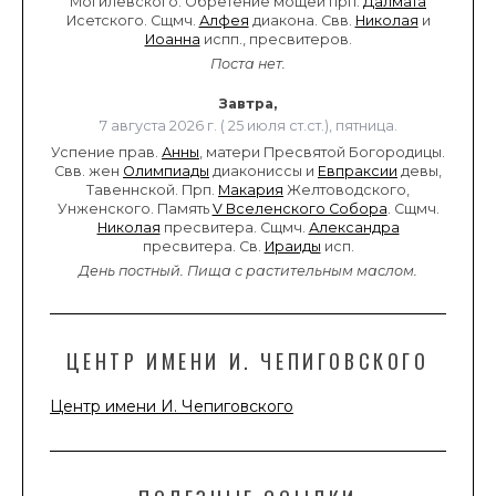
Могилевского. Обретение мощей прп.
Далмата
Исетского. Сщмч.
Алфея
диакона. Свв.
Николая
и
Иоанна
испп., пресвитеров.
Поста нет.
Завтра,
7 августа 2026 г. ( 25 июля ст.ст.), пятница.
Успение прав.
Анны
, матери Пресвятой Богородицы.
Свв. жен
Олимпиады
диакониссы и
Евпраксии
девы,
Тавеннской. Прп.
Макария
Желтоводского,
Унженского. Память
V Вселенского Собора
. Сщмч.
Николая
пресвитера. Сщмч.
Александра
пресвитера. Св.
Ираиды
исп.
День постный.
Пища с растительным маслом.
ЦЕНТР ИМЕНИ И. ЧЕПИГОВСКОГО
Центр имени И. Чепиговского