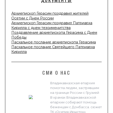
ДОКУМЕНТЫ
Архиепископ Герасим поздравил жителей
Осетии с Днем России
Архиепископ Герасим поздравил Патриарха
Кирилла с днем тезоименитства
Поздравление архиепископа Герасима с Днем
Победы
Пасхальное послание архиепископа Герасима
Пасхальное послание Святейшего Патриарха
Кирилла
СМИ О НАС
Владикавказская епархия
помогла людям, застрявшим
на границе России с Грузией
В храмах Владикавказской
епархии собирают помощь
беженцам с Донбасса. сюжет
ТК «Осетия-Ирыстон»