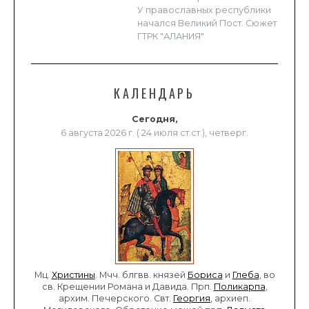
У православных республики
начался Великий Пост. Сюжет
ГТРК "АЛАНИЯ"
КАЛЕНДАРЬ
Сегодня,
6 августа 2026 г. ( 24 июля ст.ст.), четверг.
Мц.
Христины
. Мчч. блгвв. князей
Бориса
и
Глеба
, во
св. Крещении Романа и Давида. Прп.
Поликарпа
,
архим. Печерского. Свт.
Георгия
, архиеп.