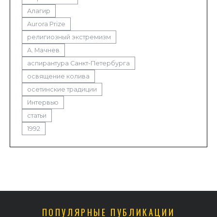
Алагир
Aurora Prize
религиозный экстремизм
А. Мачнев
аспирантура Санкт-Петербурга
освящение колива
осетинские традиции
Интервью
статьи
1992
ПОПУЛЯРНЫЕ ПУБЛИКАЦИИ