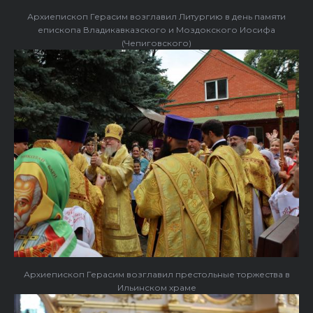
Архиепископ Герасим возглавил Литургию в день памяти
епископа Владикавказского и Моздокского Иосифа
(Чепиговского)
Архиепископ Герасим возглавил престольные торжества в
Ильинском храме