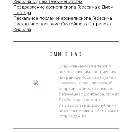
Кирилла с днем тезоименитства
Поздравление архиепископа Герасима с Днем
Победы
Пасхальное послание архиепископа Герасима
Пасхальное послание Святейшего Патриарха
Кирилла
СМИ О НАС
Владикавказская епархия
помогла людям, застрявшим
на границе России с Грузией
В храмах Владикавказской
епархии собирают помощь
беженцам с Донбасса. сюжет
ТК «Осетия-Ирыстон»
У православных республики
начался Великий Пост. Сюжет
ГТРК "АЛАНИЯ"