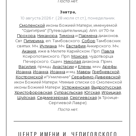
Поста нет.
Завтра,
10 августа 2026 г. ( 28 июля ст.ст.), понедельник.
Смоленской
иконы Божией Матери, именуемой
"Одигитрия" (Путеводительница). Апп. от 70-ти
Прохора
,
Никанора
,
Тимона
и
Пармена
диаконов.
Свт.
Питирима
, еп. Тамбовского.
Собор
Тамбовских
святых. Мч.
Иулиана
. Мч.
Евстафия
Анкирского. Мч.
Акакия
, иже в Милете Карийском. Прп.
Павла
Ксиропотамского. Прп.
Моисея
, чудотворца
Печерского. Сщмч.
Николая
диакона. Прмч.
Василия
, прмцц.
Анастасии
и
Елены
, мчч.
Арефы
,
Иоанна
,
Иоанна
,
Иоанна
и мц.
Мавры
.
Гребневской
,
Костромской
и"Умиление"
Серафимо-Дивеевской
икон Божией Матери. Чтимые списки со Смоленской
иконы Божией Матери:
Устюженская
,
Выдропусская
,
Христофоровская
,
Супрасльская
,
Югская
,
Игрицкая
,
Шуйская
,
Седмиезерная
,
Сергиевская
(в Троице-
Сергиевой Лавре).
Поста нет.
ЦЕНТР ИМЕНИ И. ЧЕПИГОВСКОГО