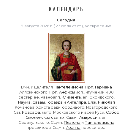
КАЛЕНДАРЬ
Сегодня,
9 августа 2026 г. ( 27 июля ст.ст.), воскресенье.
Вмч. и целителя
Пантелеимона
. Прп.
Германа
Аляскинского. Прп.
Анфисы
исп., игумении и 90
сестер ее. Равноапп.
Климента
, еп. Охридского,
Наума
,
Саввы
,
Горазда
и
Ангеляра
. Блж.
Николая
Кочанова, Христа ради юродивого, Новгородского.
Свт.
Иоасафа
, митр. Московского и всея Руси.
Собор
Смоленских святых
. Сщмч.
Амвросия
, еп.
Сарапульского. Сщмч.
Платона
и
Пантелеимона
пресвитера. Сщмч.
Иоанна
пресвитера.