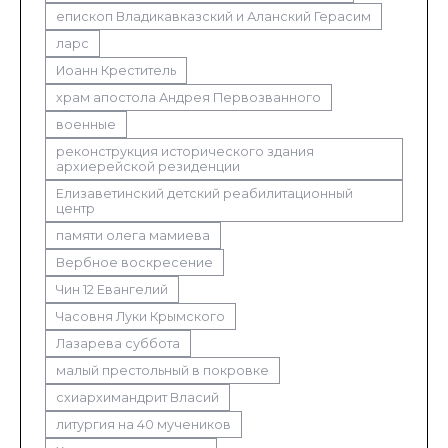
епископ Владикавказский и Аланский Герасим
ларс
Иоанн Креститель
храм апостола Андрея Первозванного
военные
реконструкция исторического здания
архиерейской резиденции
Елизаветинский детский реабилитационный
центр
памяти олега мамиева
Вербное воскресение
Чин 12 Евангелий
Часовня Луки Крымского
Лазарева суббота
малый престольный в покровке
схиархимандрит Власий
литургия на 40 мучеников