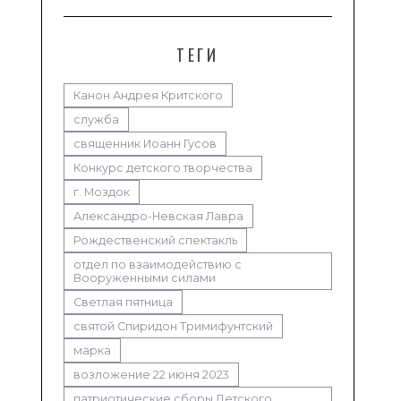
ТЕГИ
Канон Андрея Критского
служба
священник Иоанн Гусов
Конкурс детского творчества
г. Моздок
Александро-Невская Лавра
Рождественский спектакль
отдел по взаимодействию с
Вооруженными силами
Светлая пятница
святой Спиридон Тримифунтский
марка
возложение 22 июня 2023
патриотические сборы Детского