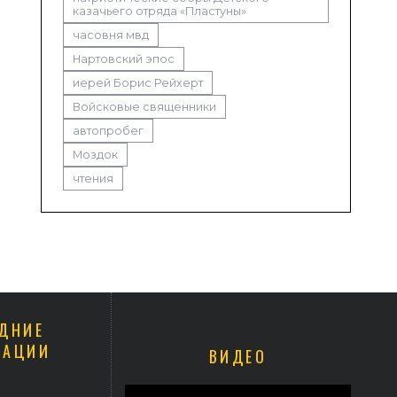
казачьего отряда «Пластуны»
часовня мвд
Нартовский эпос
иерей Борис Рейхерт
Войсковые священники
автопробег
Моздок
чтения
ДНИЕ
КАЦИИ
ВИДЕО