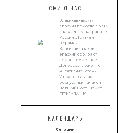
СМИ О НАС
Владикавказская
епархия помогла людям,
застрявшим на границе
России с Грузией
В храмах
Владикавказской
епархии собирают
помощь беженцам с
Донбасса. сюжет ТК
«Осетия-Ирыстон»
У православных
республики начался
Великий Пост. Сюжет
ГТРК "АЛАНИЯ"
КАЛЕНДАРЬ
Сегодня,