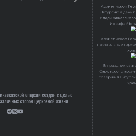
Архиепископ Гер
Литургию в день 
Владикавказского
Иосифа (Чеп
Архиепископ Гер
престольные торже
хра
В праздник свя
Саровского архие
совершил Литурги
хра
кавказской епархии создан c целью
различных сторон церковной жизни