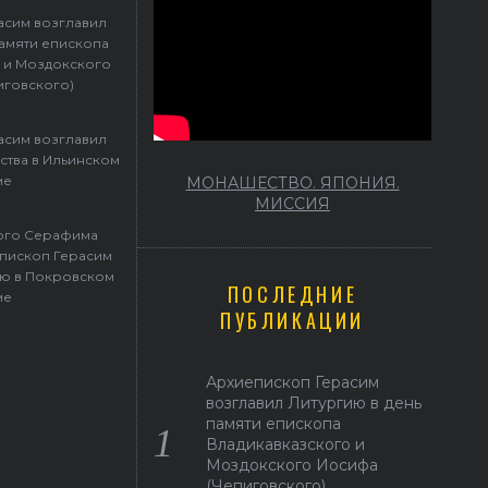
асим возглавил
памяти епископа
 и Моздокского
иговского)
асим возглавил
ства в Ильинском
ме
МОНАШЕСТВО. ЯПОНИЯ.
МИССИЯ
того Серафима
пископ Герасим
ю в Покровском
ПОСЛЕДНИЕ
ме
ПУБЛИКАЦИИ
Архиепископ Герасим
возглавил Литургию в день
памяти епископа
Владикавказского и
Моздокского Иосифа
(Чепиговского)