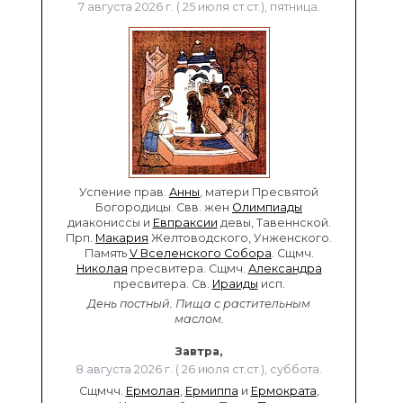
7 августа 2026 г. ( 25 июля ст.ст.), пятница.
Успение прав.
Анны
, матери Пресвятой
Богородицы. Свв. жен
Олимпиады
диакониссы и
Евпраксии
девы, Тавеннской.
Прп.
Макария
Желтоводского, Унженского.
Память
V Вселенского Собора
. Сщмч.
Николая
пресвитера. Сщмч.
Александра
пресвитера. Св.
Ираиды
исп.
День постный.
Пища с растительным
маслом.
Завтра,
8 августа 2026 г. ( 26 июля ст.ст.), суббота.
Сщмчч.
Ермолая
,
Ермиппа
и
Ермократа
,