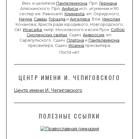
Вмч. и целителя
Пантелеимона
. Прп.
Германа
Аляскинского. Прп.
Анфисы
исп., игумении и 90
сестер ее. Равноапп.
Климента
, еп. Охридского,
Наума
,
Саввы
,
Горазда
и
Ангеляра
. Блж.
Николая
Кочанова, Христа ради юродивого, Новгородского.
Свт.
Иоасафа
, митр. Московского и всея Руси.
Собор
Смоленских святых
. Сщмч.
Амвросия
, еп.
Сарапульского. Сщмч.
Платона
и
Пантелеимона
пресвитера. Сщмч.
Иоанна
пресвитера.
Поста нет.
ЦЕНТР ИМЕНИ И. ЧЕПИГОВСКОГО
Центр имени И. Чепиговского
ПОЛЕЗНЫЕ ССЫЛКИ