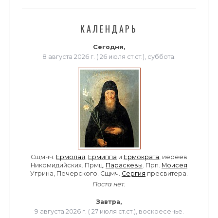
КАЛЕНДАРЬ
Сегодня,
8 августа 2026 г. ( 26 июля ст.ст.), суббота.
Сщмчч.
Ермолая
,
Ермиппа
и
Ермократа
, иереев
Никомидийских. Прмц.
Параскевы
. Прп.
Моисея
Угрина, Печерского. Сщмч.
Сергия
пресвитера.
Поста нет.
Завтра,
9 августа 2026 г. ( 27 июля ст.ст.), воскресенье.