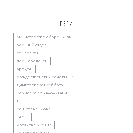
ТЕГИ
Министерство обороны РФ
военный отдел
ст. Тарская
пос. Заводской
аргъуан
рождественский сочельник
Димитровская суббота
Комиссия по канонизации
1
соц. отдел 1 июня
Керчь
Архангел Михаил