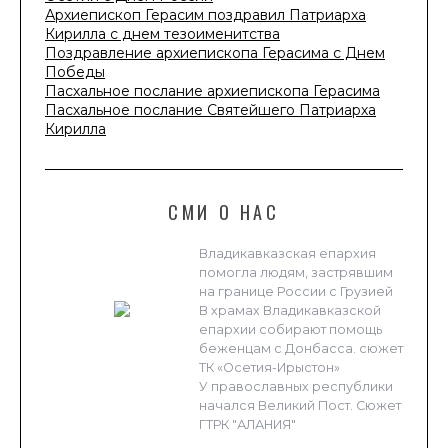
Архиепископ Герасим поздравил Патриарха
Кирилла с днем тезоименитства
Поздравление архиепископа Герасима с Днем
Победы
Пасхальное послание архиепископа Герасима
Пасхальное послание Святейшего Патриарха
Кирилла
СМИ О НАС
Владикавказская епархия
помогла людям, застрявшим
на границе России с Грузией
В храмах Владикавказской
епархии собирают помощь
беженцам с Донбасса. сюжет
ТК «Осетия-Ирыстон»
У православных республики
начался Великий Пост. Сюжет
ГТРК "АЛАНИЯ"