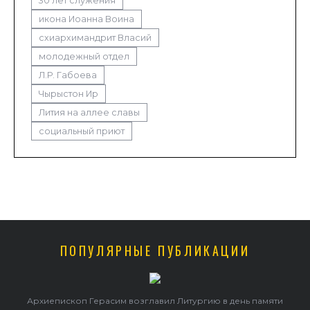
30 лет служения
икона Иоанна Воина
схиархимандрит Власий
молодежный отдел
Л.Р. Габоева
Чырыстон Ир
Лития на аллее славы
социальный приют
ПОПУЛЯРНЫЕ ПУБЛИКАЦИИ
Архиепископ Герасим возглавил Литургию в день памяти