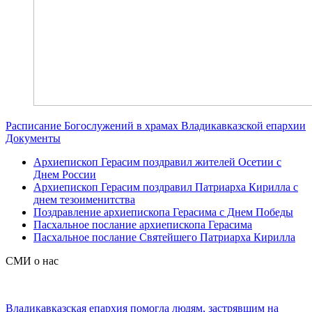
Расписание Богослужений в храмах Владикавказской епархии
Документы
Архиепископ Герасим поздравил жителей Осетии с
Днем России
Архиепископ Герасим поздравил Патриарха Кирилла с
днем тезоименитства
Поздравление архиепископа Герасима с Днем Победы
Пасхальное послание архиепископа Герасима
Пасхальное послание Святейшего Патриарха Кирилла
СМИ о нас
Владикавказская епархия помогла людям, застрявшим на