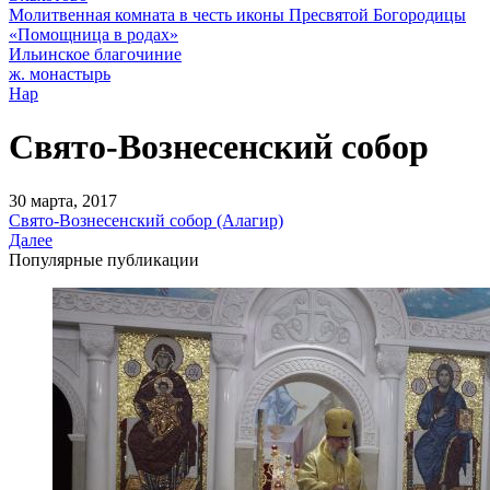
Молитвенная комната в честь иконы Пресвятой Богородицы
«Помощница в родах»
Ильинское благочиние
ж. монастырь
Нар
Свято-Вознесенский собор
30 марта, 2017
Свято-Вознесенский собор (Алагир)
Далее
Популярные публикации