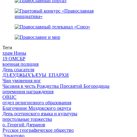
Теги
храм Нины
19 ОМСБР
военная полиция
День спасателя
ДЗӔУДЖЫХЪӔУЫ ЕПАРХИ
Чин умовения ног
Часовня в честь Рождества Пресвятой Богородицы
церемония награждения
ОВЦС
отдел религиозного образования
Благочиние Моздокского округа
День осетинского языка и культуры
перстольные торжества
о. Георгий Дзеранов
Русское географическое общество
Эльхотово