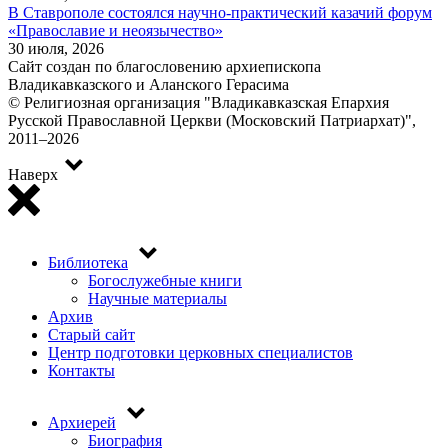
В Ставрополе состоялся научно-практический казачий форум
«Православие и неоязычество»
30 июля, 2026
Сайт создан по благословению архиепископа
Владикавказского и Аланского Герасима
© Религиозная организация "Владикавказская Епархия
Русской Православной Церкви (Московский Патриархат)",
2011–2026
Наверх
Библиотека
Top
Богослужебные книги
menu
Научные материалы
Архив
Старый сайт
Центр подготовки церковных специалистов
Контакты
Архиерей
Основная
Биография