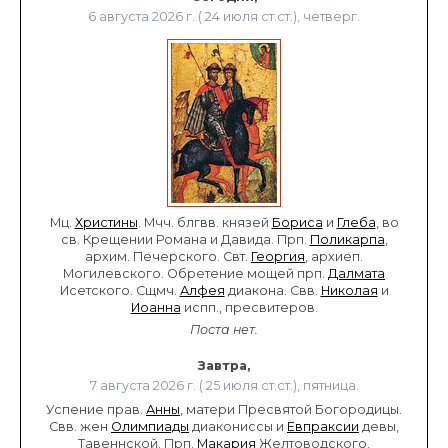
6 августа 2026 г. ( 24 июля ст.ст.), четверг.
Мц.
Христины
. Мчч. блгвв. князей
Бориса
и
Глеба
, во
св. Крещении Романа и Давида. Прп.
Поликарпа
,
архим. Печерского. Свт.
Георгия
, архиеп.
Могилевского. Обретение мощей прп.
Далмата
Исетского. Сщмч.
Алфея
диакона. Свв.
Николая
и
Иоанна
испп., пресвитеров.
Поста нет.
Завтра,
7 августа 2026 г. ( 25 июля ст.ст.), пятница.
Успение прав.
Анны
, матери Пресвятой Богородицы.
Свв. жен
Олимпиады
диакониссы и
Евпраксии
девы,
Тавеннской. Прп.
Макария
Желтоводского,