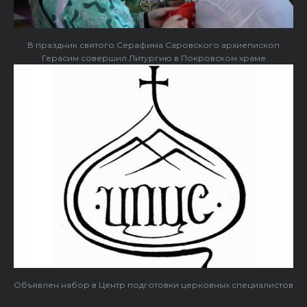
В праздник святого Серафима Саровского архиепископ
Герасим совершил Литургию в Покровском храме
Объявлен набор в Центр подготовки церковных специалистов