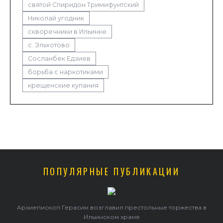
святой Спиридон Тримифунтский
Николай угодник
скворечники в Ильинке
с. Эльхотово
Сосланбек Едзиев
борьба с наркотиками
крещенские купания
ПОПУЛЯРНЫЕ ПУБЛИКАЦИИ
Архиепископ Герасим возглавил престольные торжества в
Ильинском храме